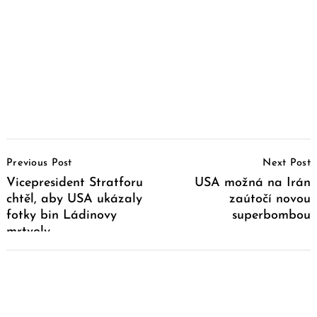
Post
Previous Post
Next Post
Navigation
Vicepresident Stratforu
USA možná na Irán
chtěl, aby USA ukázaly
zaútočí novou
fotky bin Ládinovy
superbombou
mrtvoly