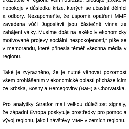
ukazatele v regionu velmi důležité. Sledujte jakékoliv
nepokoje v důsledku krize, kterých se účastní dělníci
a odbory. Nezapomeňte, že úsporná opatření MMF
zavedena vůči Jugoslávii jsou částečně vinná ze
zahájení války. Musíme dbát na jakékoliv ekonomicky
motivované projevy sociální nespokojenosti,“ píše se
v memorandu, které přinesla téměř všechna média v
regionu.
Také je zvýrazněno, že je nutné věnovat pozornost
všem prohlášením v ekonomické oblasti přicházejícím
ze Srbska, Bosny a Hercegoviny (BaH) a Chorvatska.
Pro analytiky Stratfor mají velkou důležitost signály,
že západní Evropa poskytuje prostředky pro pomoc a
vývoj regionu, jako i návštěvy MMF v zemích regionu.