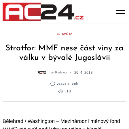
Skip
to
content
ZE SVĚTA
Stratfor: MMF nese část viny za
válku v bývalé Jugoslávii
by
Redakce
26. 4. 2018
Leave a reply
318
Bělehrad / Washington – Mezinárodní měnový fond