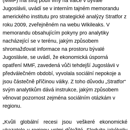
(MMF) má svůj podíl viny na válce v bývalé
Jugoslávii, uvádí se v interním tajném memorandu
amerického institutu pro strategické analýzy Stratfor z
roku 2009, zveřejněném na webu Wikileaks. V
memorandu obsahujícím pokyny pro analytiky
nacházející se v terénu, jakým způsobem
shromažďovat informace na prostoru bývalé
Jugoslávie, se uvádí, že ekonomická úsporná
opatření MMF, zavedená vůči tehdejší Jugoslávii v
předválečném období, vyvolala sociální nepokoje a
jsou částečně příčinou války. Z toho důvodu „Stratfor“
svým analytikům dává instrukce, jakým způsobem
věnovat pozornost zejména sociálním otázkám v
regionu.
„Kvůli globální recesi jsou veškeré ekonomické