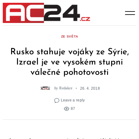
Skip
to
content
ZE SVĚTA
Rusko stahuje vojáky ze Sýrie,
Izrael je ve vysokém stupni
válečné pohotovosti
by
Redakce
26. 4. 2018
Leave a reply
87