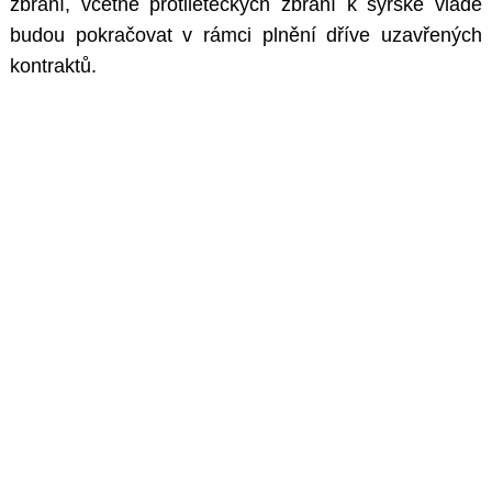
zbraní, včetně protileteckých zbraní k syrské vládě
budou pokračovat v rámci plnění dříve uzavřených
kontraktů.