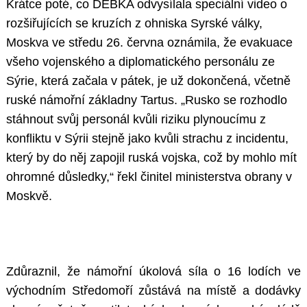
Krátce poté, co DEBKA odvysílala speciální video o
rozšiřujících se kruzích z ohniska Syrské války,
Moskva ve středu 26. června oznámila, že evakuace
všeho vojenského a diplomatického personálu ze
Sýrie, která začala v pátek, je už dokončená, včetně
ruské námořní základny Tartus. „Rusko se rozhodlo
stáhnout svůj personál kvůli riziku plynoucímu z
konfliktu v Sýrii stejně jako kvůli strachu z incidentu,
který by do něj zapojil ruská vojska, což by mohlo mít
ohromné důsledky,“ řekl činitel ministerstva obrany v
Moskvě.
Zdůraznil, že námořní úkolová síla o 16 lodích ve
východním Středomoří zůstává na místě a dodávky