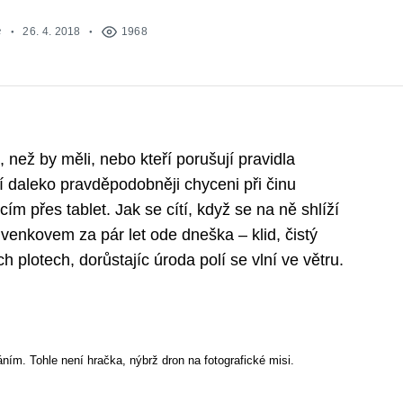
e
26. 4. 2018
1968
, než by měli, nebo kteří porušují pravidla
 daleko pravděpodobněji chyceni při činu
m přes tablet. Jak se cítí, když se na ně shlíží
venkovem za pár let ode dneška – klid, čistý
h plotech, dorůstajíc úroda polí se vlní ve větru.
áním. Tohle není hračka, nýbrž dron na fotografické misi.