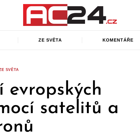
ZE SVĚTA
KOMENTÁŘE
ZE SVĚTA
 evropských
ocí satelitů a
ronů