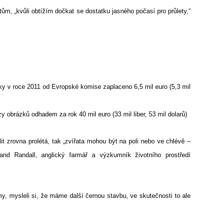
itům, „kvůli obtížím dočkat se dostatku jasného počasí pro průlety,“
zky v roce 2011 od Evropské komise zaplaceno 6,5 mil euro (5,3 mil
y obrázků odhadem za rok 40 mil euro (33 mil liber, 53 mil dolarů)
t zrovna prolétá, tak „zvířata mohou být na poli nebo ve chlévě –
and Randall, anglický farmář a výzkumník životního prostředí
y, mysleli si, že máme další černou stavbu, ve skutečnosti to ale