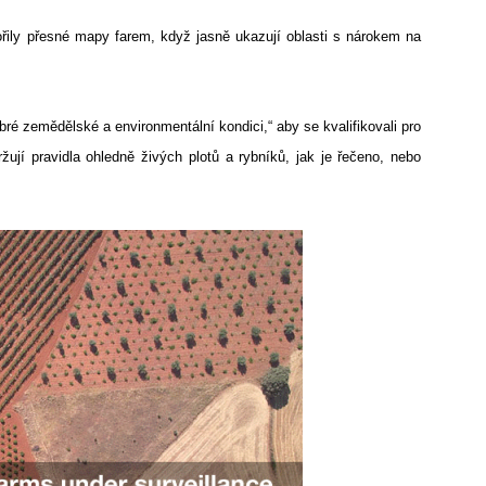
vořily přesné mapy farem, když jasně ukazují oblasti s nárokem na
ré zemědělské a environmentální kondici,“ aby se kvalifikovali pro
žují pravidla ohledně živých plotů a rybníků, jak je řečeno, nebo