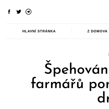
Skip
to
Facebook
Twitter
Telegram
content
HLAVNÍ STRÁNKA
Z DOMOVA
Špehování
farmářů pom
d