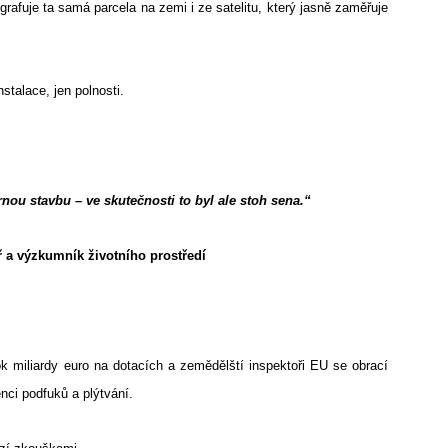
rafuje ta samá parcela na zemi i ze satelitu, který jasně zaměřuje
stalace, jen polnosti.
ernou stavbu – ve skutečnosti to byl ale stoh sena.“
ř a výzkumník životního prostředí
k miliardy euro na dotacích a zemědělští inspektoři EU se obrací
enci podfuků a plýtvání.