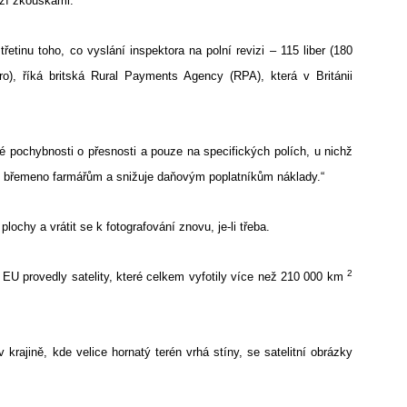
ází zkouškami.
řetinu toho, co vyslání inspektora na polní revizi – 115 liber (180
ro), říká britská Rural Payments Agency (RPA), která v Británii
é pochybnosti o přesnosti a pouze na specifických polích, u nichž
 to břemeno farmářům a snižuje daňovým poplatníkům náklady.“
lochy a vrátit se k fotografování znovu, je-li třeba.
2
EU provedly satelity, které celkem vyfotily více než 210 000 km
rajině, kde velice hornatý terén vrhá stíny, se satelitní obrázky