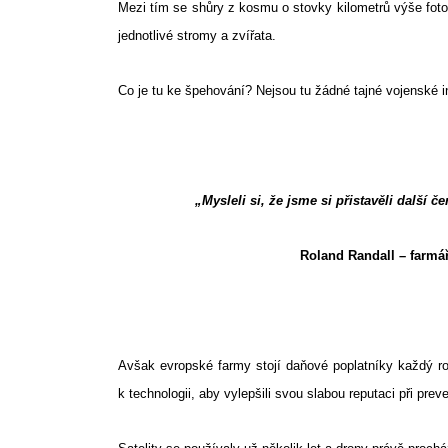
Mezi tím se shůry z kosmu o stovky kilometrů výše fotog
jednotlivé stromy a zvířata.
Co je tu ke špehování? Nejsou tu žádné tajné vojenské in
„Mysleli si, že jsme si přistavěli další č
Roland Randall – farmá
Avšak evropské farmy stojí daňové poplatníky každý ro
k technologii, aby vylepšili svou slabou reputaci při prev