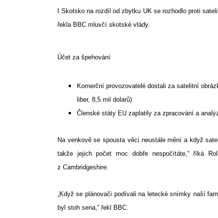
I Skotsko na rozdíl od zbytku UK se rozhodlo proti satel
řekla BBC mluvčí skotské vlády.
Search
for:
Účet za špehování
Komerční provozovatelé dostali za satelitní obrá
liber, 8,5 mil dolarů)
Členské státy EU zaplatily za zpracování a analýz
Na venkově se spousta věci neustále mění a když sateli
takže jejich počet moc dobře nespočítáte,“ říká Rol
z Cambridgeshire.
„Když se plánovači podívali na letecké snímky naší farm
byl stoh sena,“ řekl BBC.