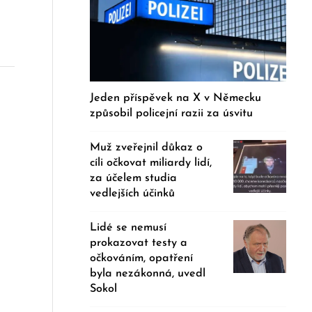
Jeden příspěvek na X v Německu
způsobil policejní razii za úsvitu
Muž zveřejnil důkaz o
cíli očkovat miliardy lidí,
za účelem studia
vedlejších účinků
Lidé se nemusí
prokazovat testy a
očkováním, opatření
byla nezákonná, uvedl
Sokol