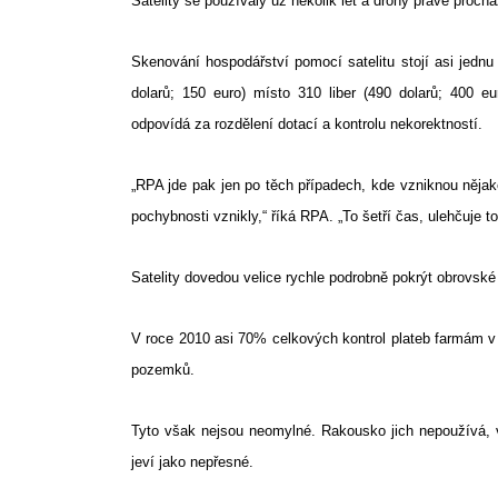
Satelity se používaly už několik let a drony právě proch
Skenování hospodářství pomocí satelitu stojí asi jednu t
dolarů; 150 euro) místo 310 liber (490 dolarů; 400 eu
odpovídá za rozdělení dotací a kontrolu nekorektností.
„RPA jde pak jen po těch případech, kde vzniknou nějak
pochybnosti vznikly,“ říká RPA. „To šetří čas, ulehčuje
Satelity dovedou velice rychle podrobně pokrýt obrovské p
V roce 2010 asi 70% celkových kontrol plateb farmám v 
pozemků.
Tyto však nejsou neomylné. Rakousko jich nepoužívá, v k
jeví jako nepřesné.