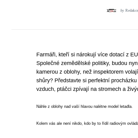
by
Redakc
Farmáři, kteří si nárokují více dotací z EU
Společné zemědělské politiky, budou nyní
kamerou z oblohy, než inspektorem volající
shůry? Představte si perfektní procházku 
vzduch, ptáčci zpívají na stromech a živýc
Náhle z oblohy nad vaší hlavou nalétne model letadla.
Kolem vás ale není nikdo, kdo by to řídil radiovým ovlád