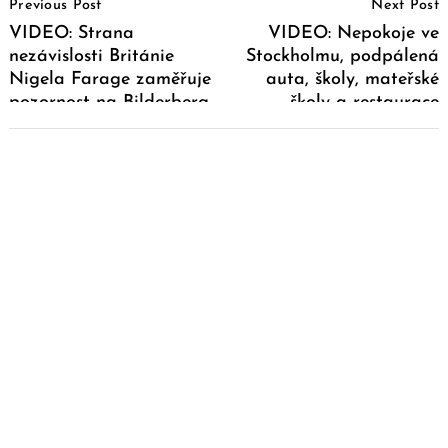
Previous Post
Next Post
Navigation
VIDEO: Strana
VIDEO: Nepokoje ve
nezávislosti Británie
Stockholmu, podpálená
Nigela Farage zaměřuje
auta, školy, mateřské
pozornost na Bilderberg
školy a restaurace
2013