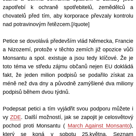
zapotřebí k ochraně spotřebitelů, zemědělců a
chovatelů před tím, aby korporace převzaly kontrolu
nad potravinovým řetězcem.[/quote]
Petice se dovolává především vlád Německa, Francie
a Nizozemí, protože v těchto zemích již opozice vůči
Monsantu a spol. existuje a jsou tedy klíčové. Že je
toto téma ve středu zájmu občanů nejen EU dokládá
fakt, že jeden milion podpisů se podařilo získat za
méně než dva dny a původně zamýšlené dva miliony
podpisů během dvou týdnů.
Podepsat petici a tím vyjádřit svou podporu můžete i
vy
ZDE
. Další možností, jak se zapojit je celosvětový
pochod proti Monsantu (
March Against Monsanto
),
který se koná v sobotu 25.května. Seznam