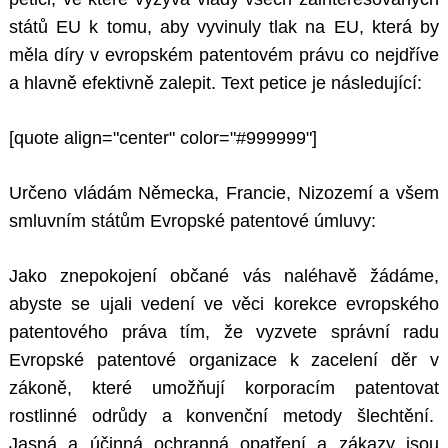
států EU k tomu, aby vyvinuly tlak na EU, která by
měla díry v evropském patentovém právu co nejdříve
a hlavně efektivně zalepit. Text petice je následující:
[quote align="center" color="#999999"]
Určeno vládám Německa, Francie, Nizozemí a všem
smluvním státům Evropské patentové úmluvy:
Jako znepokojení občané vás naléhavě žádáme,
abyste se ujali vedení ve věci korekce evropského
patentového práva tím, že vyzvete správní radu
Evropské patentové organizace k zacelení děr v
zákoně, které umožňují korporacím patentovat
rostlinné odrůdy a konvenční metody šlechtění.
Jasná a účinná ochranná opatření a zákazy jsou