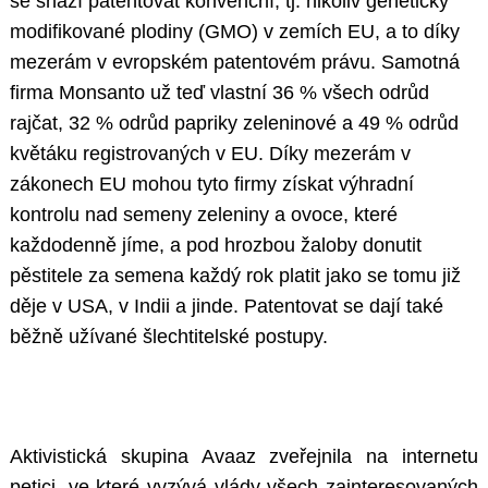
se snaží patentovat konvenční, tj. nikoliv geneticky
modifikované plodiny (GMO) v zemích EU, a to díky
mezerám v evropském patentovém právu. Samotná
firma Monsanto už teď vlastní 36 % všech odrůd
rajčat, 32 % odrůd papriky zeleninové a 49 % odrůd
květáku registrovaných v EU. Díky mezerám v
zákonech EU mohou tyto firmy získat výhradní
kontrolu nad semeny zeleniny a ovoce, které
každodenně jíme, a pod hrozbou žaloby donutit
pěstitele za semena každý rok platit jako se tomu již
děje v USA, v Indii a jinde. Patentovat se dají také
běžně užívané šlechtitelské postupy.
Aktivistická skupina Avaaz zveřejnila na internetu
petici, ve které vyzývá vlády všech zainteresovaných