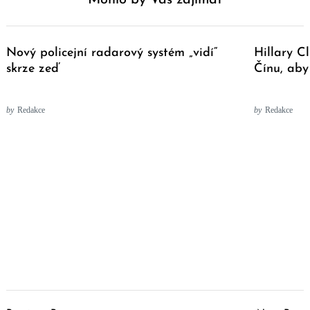
Nový policejní radarový systém „vidí“
Hillary Cl
skrze zeď
Čínu, aby
by
Redakce
by
Redakce
Post