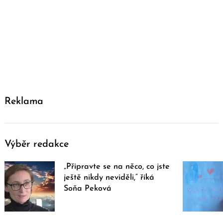
Reklama
Výběr redakce
„Připravte se na něco, co jste
ještě nikdy neviděli,“ říká
Soňa Peková