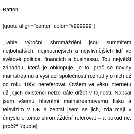
Batten:
[quote align="center" color="#999999"]
„Tahle výroční shromáždění jsou summitem
nejbohatších, nejmocnějších a nejvlivnějších lidí ve
světové politice, financích a businessu. Tou největší
záhadou, která je obklopuje, je to, proč se noviny
mainstreamu a vysílací společnosti rozhodly o nich už
od roku 1954 nereferovat. Ovšem ve věku internetu
už jejich existenci nelze dále držet v tajnosti. Napsal
jsem všemu hlavními mainstreamovému tisku a
televizím v UK a zeptal jsem se jich, zda mají v
úmyslu o tomto shromáždění referovat – a pokud ne,
proč?“
[/quote]