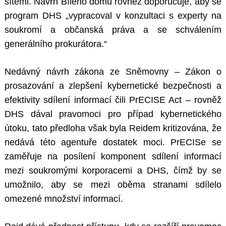
sítěmi. Návrh Bílého domu rovněž doporučuje, aby se
program DHS „vypracoval v konzultaci s experty na
soukromí a občanská práva a se schválením
generálního prokurátora.“
Nedávný návrh zákona ze Sněmovny – Zákon o
prosazování a zlepšení kybernetické bezpečnosti a
efektivity sdílení informací čili PrECISE Act – rovněž
DHS dával pravomoci pro případ kybernetického
útoku, tato předloha však byla Reidem kritizována, že
nedává této agentuře dostatek moci. PrECISe se
zaměřuje na posílení komponent sdílení informací
mezi soukromými korporacemi a DHS, čímž by se
umožnilo, aby se mezi oběma stranami sdílelo
omezené množství informací.