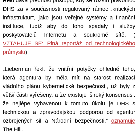
Reid dává přednost přístupu, kdy se rozšíří pravomoc
DHS za v současnosti regulovaný rámec „kritických
infrastruktur“, jako jsou veřejné systémy a finanční
instituce, tudíž aby do toho spadaly i služby
poskytovatelů Internetu a soukromé sítě. (
VZTAHUJE SE: Plná reportáž od technologického
průmyslu
)
„Lieberman řekl, že vnitřní potyčky ohledně toho,
která agentura by měla mít na starost realizaci
vládního plánu kybernetické bezpečnosti, už byly z
větší části vyřešeny, a že existuje ‚široký konsensus‘,
že nejlépe vybavenou k tomuto úkolu je DHS s
technickou a zpravodajskou podporou od agentur
ozbrojených sil a Národní bezpečnosti,“
oznamuje
The Hill.