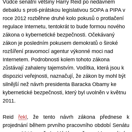
Vůdce senátní většiny Harry Reid po nedávném
debaklu s proti-pirátskou legislativou SOPA a PIPA v
roce 2012 rozběhne druhé kolo pokusů o protlačení
regulace Internetu, tentokrát to bude formou nového
zákona o kybernetické bezpečnosti. Očekávaný
zákon je posledním pokusem demokratů o široké
rozšíření pravomocí agentur výkonné moci nad
Internetem. Podrobnosti kolem tohoto zákona
zůstávají zahaleny tajemstvím. Vodítka, která jsou k
dispozici veřejnosti, naznačují, že zákon by mohl být
silnější než návrh presidenta Baracka Obamy ke
kybernetické bezpečnosti, který byl uvolněn v květnu
2011.
Reid
řekl
, že tento návrh zákona přednese k
projednání během prvního pracovního období Senátu