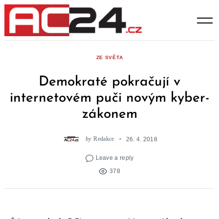
Skip
to
content
ZE SVĚTA
Demokraté pokračují v
internetovém puči novým kyber-
zákonem
by
Redakce
26. 4. 2018
Leave a reply
378