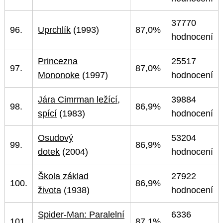
37770
96.
Uprchlík
(1993)
87,0%
hodnocení
Princezna
25517
97.
87,0%
Mononoke
(1997)
hodnocení
Jára Cimrman ležící,
39884
98.
86,9%
spící
(1983)
hodnocení
Osudový
53204
99.
86,9%
dotek
(2004)
hodnocení
Škola základ
27922
100.
86,9%
života
(1938)
hodnocení
Spider-Man: Paralelní
6336
101.
87,1%