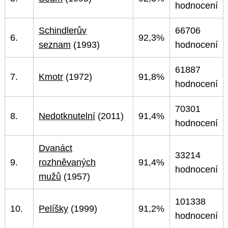
hodnocení
Schindlerův
66706
6.
92,3%
seznam
(1993)
hodnocení
61887
7.
Kmotr
(1972)
91,8%
hodnocení
70301
8.
Nedotknutelní
(2011)
91,4%
hodnocení
Dvanáct
33214
9.
rozhněvaných
91,4%
hodnocení
mužů
(1957)
101338
10.
Pelíšky
(1999)
91,2%
hodnocení