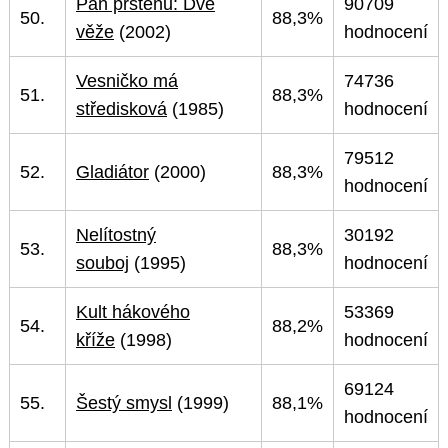
Pán prstenů: Dvě
90709
50.
88,3%
věže
(2002)
hodnocení
Vesničko má
74736
51.
88,3%
středisková
(1985)
hodnocení
79512
52.
Gladiátor
(2000)
88,3%
hodnocení
Nelítostný
30192
53.
88,3%
souboj
(1995)
hodnocení
Kult hákového
53369
54.
88,2%
kříže
(1998)
hodnocení
69124
55.
Šestý smysl
(1999)
88,1%
hodnocení