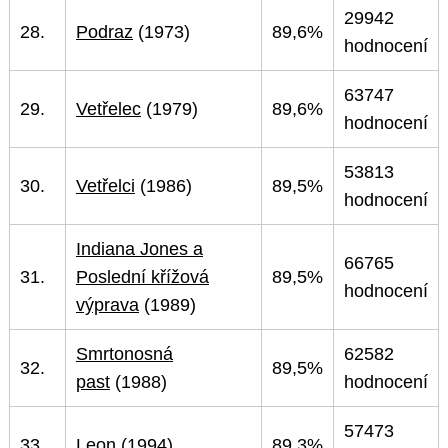
29942
28.
Podraz
(1973)
89,6%
hodnocení
63747
29.
Vetřelec
(1979)
89,6%
hodnocení
53813
30.
Vetřelci
(1986)
89,5%
hodnocení
Indiana Jones a
66765
31.
Poslední křížová
89,5%
hodnocení
výprava
(1989)
Smrtonosná
62582
32.
89,5%
past
(1988)
hodnocení
57473
33.
Leon
(1994)
89,3%