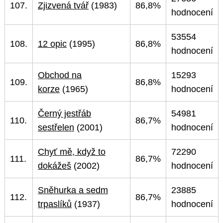
107.
Zjizvená tvář
(1983)
86,8%
hodnocení
53554
108.
12 opic
(1995)
86,8%
hodnocení
Obchod na
15293
109.
86,8%
korze
(1965)
hodnocení
Černý jestřáb
54981
110.
86,7%
sestřelen
(2001)
hodnocení
Chyť mě, když to
72290
111.
86,7%
dokážeš
(2002)
hodnocení
Sněhurka a sedm
23885
112.
86,7%
trpaslíků
(1937)
hodnocení