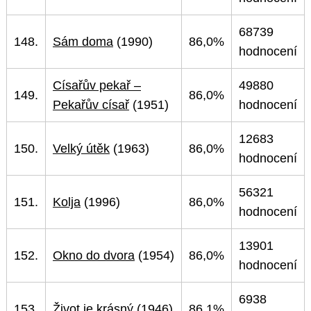
68739
148.
Sám doma
(1990)
86,0%
hodnocení
Císařův pekař –
49880
149.
86,0%
Pekařův císař
(1951)
hodnocení
12683
150.
Velký útěk
(1963)
86,0%
hodnocení
56321
151.
Kolja
(1996)
86,0%
hodnocení
13901
152.
Okno do dvora
(1954)
86,0%
hodnocení
6938
153.
Život je krásný
(1946)
86,1%