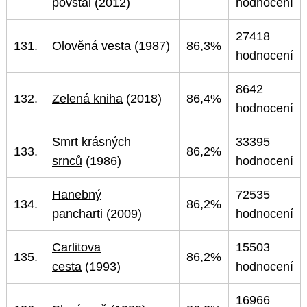
povstal
(2012)
hodnocení
27418
131.
Olověná vesta
(1987)
86,3%
hodnocení
8642
132.
Zelená kniha
(2018)
86,4%
hodnocení
Smrt krásných
33395
133.
86,2%
srnců
(1986)
hodnocení
Hanebný
72535
134.
86,2%
pancharti
(2009)
hodnocení
Carlitova
15503
135.
86,2%
cesta
(1993)
hodnocení
16966