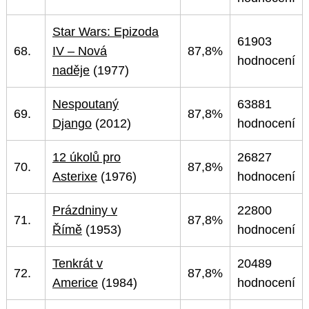
Star Wars: Epizoda
61903
68.
IV – Nová
87,8%
hodnocení
naděje
(1977)
Nespoutaný
63881
69.
87,8%
Django
(2012)
hodnocení
Search
for:
12 úkolů pro
26827
70.
87,8%
Asterixe
(1976)
hodnocení
Prázdniny v
22800
71.
87,8%
Římě
(1953)
hodnocení
Tenkrát v
20489
72.
87,8%
Americe
(1984)
hodnocení