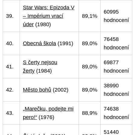
Star Wars: Epizoda V
60995
39.
– Impérium vrací
89,1%
hodnocení
úder
(1980)
76458
40.
Obecná škola
(1991)
89,0%
hodnocení
S čerty nejsou
69877
41.
89,0%
žerty
(1984)
hodnocení
38990
42.
Město bohů
(2002)
89,0%
hodnocení
„Marečku, podejte mi
74638
43.
88,9%
pero!“
(1976)
hodnocení
51440