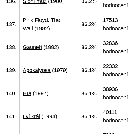
136.
Sloní muž
(1980)
86,2%
hodnocení
Pink Floyd: The
17513
137.
86,2%
Wall
(1982)
hodnocení
32836
138.
Gauneři
(1992)
86,2%
hodnocení
22332
139.
Apokalypsa
(1979)
86,1%
hodnocení
38936
140.
Hra
(1997)
86,1%
hodnocení
40111
141.
Lví král
(1994)
86,1%
hodnocení