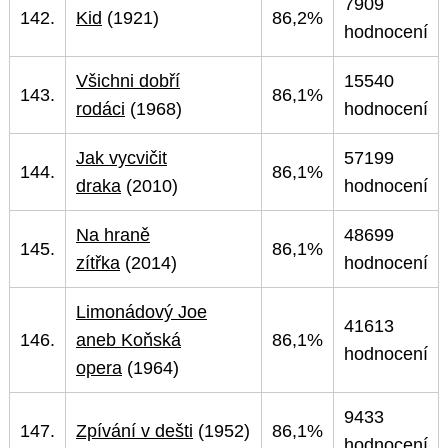
7909
142.
Kid
(1921)
86,2%
hodnocení
Všichni dobří
15540
143.
86,1%
rodáci
(1968)
hodnocení
Jak vycvičit
57199
144.
86,1%
draka
(2010)
hodnocení
Na hraně
48699
145.
86,1%
zítřka
(2014)
hodnocení
Limonádový Joe
41613
146.
aneb Koňská
86,1%
hodnocení
opera
(1964)
9433
147.
Zpívání v dešti
(1952)
86,1%
hodnocení