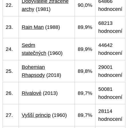
Dobyvatelé ztracené
64866
22.
90,0%
archy
(1981)
hodnocení
68213
23.
Rain Man
(1988)
89,9%
hodnocení
Sedm
44642
24.
89,9%
statečných
(1960)
hodnocení
Bohemian
29001
25.
89,8%
Rhapsody
(2018)
hodnocení
50081
26.
Rivalové
(2013)
89,7%
hodnocení
28114
27.
Vyšší princip
(1960)
89,7%
hodnocení