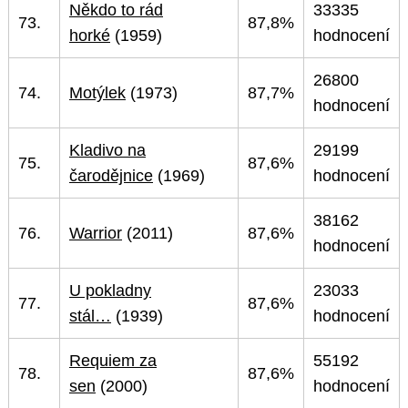
Někdo to rád
33335
73.
87,8%
horké
(1959)
hodnocení
26800
74.
Motýlek
(1973)
87,7%
hodnocení
Kladivo na
29199
75.
87,6%
čarodějnice
(1969)
hodnocení
38162
76.
Warrior
(2011)
87,6%
hodnocení
U pokladny
23033
77.
87,6%
stál…
(1939)
hodnocení
Requiem za
55192
78.
87,6%
sen
(2000)
hodnocení