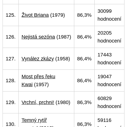
30099
125.
Život Briana
(1979)
86,3%
hodnocení
20205
126.
Nejistá sezóna
(1987)
86,4%
hodnocení
17443
127.
Vynález zkázy
(1958)
86,4%
hodnocení
Most přes řeku
19047
128.
86,4%
Kwai
(1957)
hodnocení
60829
129.
Vrchní, prchni!
(1980)
86,3%
hodnocení
Temný rytíř
59116
130.
86,3%