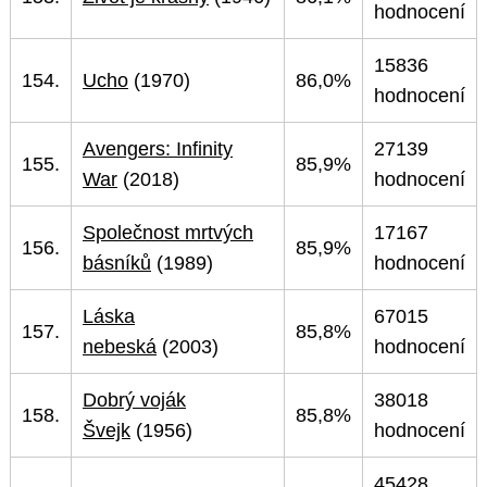
hodnocení
15836
154.
Ucho
(1970)
86,0%
hodnocení
Avengers: Infinity
27139
155.
85,9%
War
(2018)
hodnocení
Společnost mrtvých
17167
156.
85,9%
básníků
(1989)
hodnocení
Láska
67015
157.
85,8%
nebeská
(2003)
hodnocení
Dobrý voják
38018
158.
85,8%
Švejk
(1956)
hodnocení
45428