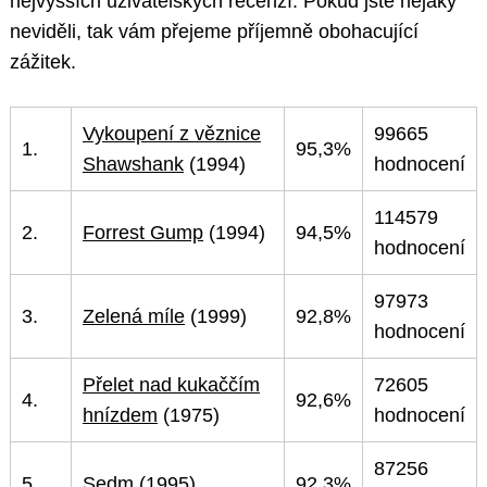
nejvyšších uživatelských recenzí. Pokud jste nějaký
neviděli, tak vám přejeme příjemně obohacující
zážitek.
Vykoupení z věznice
99665
1.
95,3%
Shawshank
(1994)
hodnocení
114579
2.
Forrest Gump
(1994)
94,5%
hodnocení
97973
3.
Zelená míle
(1999)
92,8%
hodnocení
Přelet nad kukaččím
72605
4.
92,6%
hnízdem
(1975)
hodnocení
87256
5.
Sedm
(1995)
92,3%