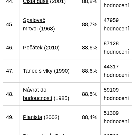
44.
Čistá duše
(2001)
88,8%
hodnocení
Spalovač
47959
45.
88,7%
mrtvol
(1968)
hodnocení
87128
46.
Počátek
(2010)
88,6%
hodnocení
44317
47.
Tanec s vlky
(1990)
88,6%
hodnocení
Návrat do
59109
48.
88,5%
budoucnosti
(1985)
hodnocení
51309
49.
Pianista
(2002)
88,4%
hodnocení