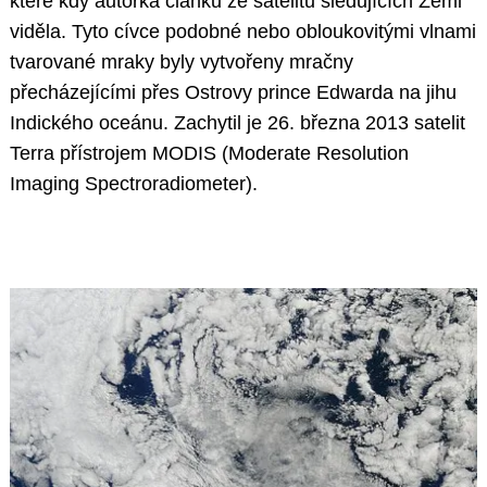
které kdy autorka článku ze satelitů sledujících Zemi
viděla. Tyto cívce podobné nebo obloukovitými vlnami
tvarované mraky byly vytvořeny mračny
přecházejícími přes Ostrovy prince Edwarda na jihu
Indického oceánu. Zachytil je 26. března 2013 satelit
Terra přístrojem MODIS (Moderate Resolution
Imaging Spectroradiometer).