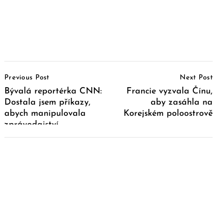
Post
Previous Post
Next Post
Navigation
Bývalá reportérka CNN:
Francie vyzvala Čínu,
Dostala jsem příkazy,
aby zasáhla na
abych manipulovala
Korejském poloostrově
zprávodajství