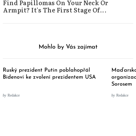
Find Papillomas On Your Neck Or
Armpit? It's The First Stage Of...
Mohlo by Vás zajímat
Ruský prezident Putin poblahopřál
Maďarsko 
Bidenovi ke zvolení prezidentem USA
organiza
Sorosem
by
Redakce
by
Redakce