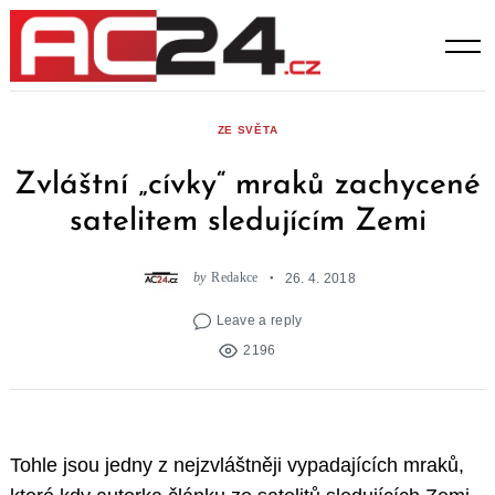
Skip
to
content
ZE SVĚTA
Zvláštní „cívky“ mraků zachycené
satelitem sledujícím Zemi
by
Redakce
26. 4. 2018
Leave a reply
2196
Tohle jsou jedny z nejzvláštněji vypadajících mraků,