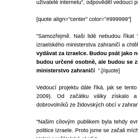
uživatelé internetu", odpověděl vedoucí p
[quote align="center" color="#999999"]
"Samozřejmě. Naši lidé nebudou říkat 
izraelského ministerstva zahraničí a chtěl
vydávat za Izraelce. Budou psát jako n
budou určené osobně, ale budou se zakl
ministerstvo zahraničí
".
[/quote]
Vedoucí projektu dále říká, jak se tent
2009). Od začátku války získalo a 
dobrovolníků ze židovských obcí v zahrani
"Našim cílovým publikem byla tehdy evro
politice Izraele. Proto jsme se začali mí