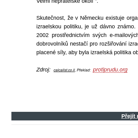
Velmi nepřátelské okolí ".
Skutečnost, že v Německu existuje orga
izraelskou politiku, je už dávno známo.
2002 prostřednictvím svých e-mailov
dobrovolníků nestačí pro rozšiřování iz
placené síly, aby byla izraelská politika 
protiprudu.org
Zdroj:
calcalist.co.il
, Překlad:
Přejít