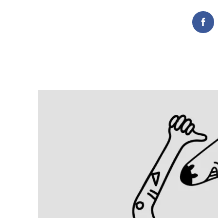
Fac
Search
for: