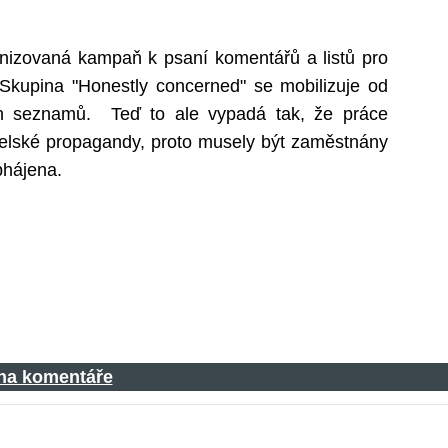
nizovaná kampaň k psaní komentářů a listů pro
 Skupina "Honestly concerned" se mobilizuje od
ých seznamů.
Teď to ale vypadá tak, že práce
raelské propagandy, proto musely být zaměstnány
obhájena.
 na komentáře