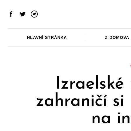
Skip
to
Facebook
Twitter
Telegram
content
HLAVNÍ STRÁNKA
Z DOMOVA
Izraelské
zahraničí si
na i