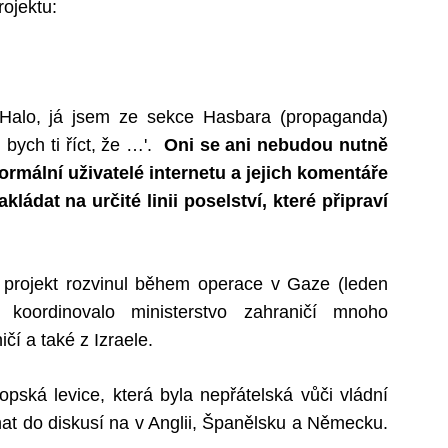
rojektu:
'Halo, já jsem ze sekce Hasbara (propaganda)
 bych ti říct, že …'.
Oni se ani nebudou nutně
ormální uživatelé internetu a jejich komentáře
ádat na určité linii poselství, které připraví
o projekt rozvinul během operace v Gaze (leden
koordinovalo ministerstvo zahraničí mnoho
čí a také z Izraele.
pská levice, která byla nepřátelská vůči vládní
chat do diskusí na v Anglii, Španělsku a Německu.