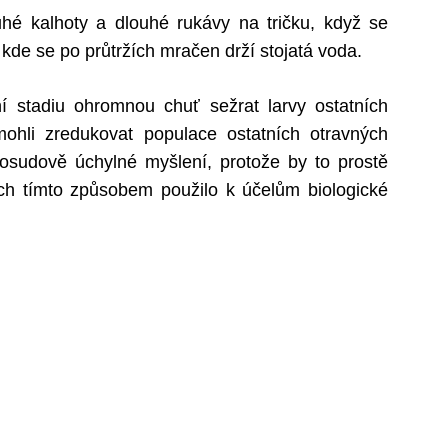
uhé kalhoty a dlouhé rukávy na tričku, když se
, kde se po průtržích mračen drží stojatá voda.
ní stadiu ohromnou chuť sežrat larvy ostatních
ohli zredukovat populace ostatních otravných
osudově úchylné myšlení, protože by to prostě
ich tímto způsobem použilo k účelům biologické