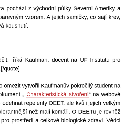
ta pochází z východní půlky Severní Ameriky a
barevným vzorem. A jejich samičky, co sají krev,
vá kousnutí.
čit,“ říká Kaufman, docent na UF Institutu pro
.[/quote]
o omezit vytvořil Kaufmanův pokročilý student na
dokument „
Charakteristická stvoření
“ na webové
e odehnat repelenty DEET, ale kvůli jejich velkým
lerantnější než malí komáři. O DEETu je rovněž
pro prostředí a celkové biologické zdraví. Vědci