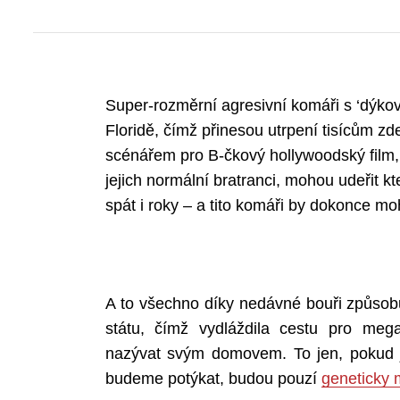
Super-rozměrní agresivní komáři s ‘dýkovi
Floridě, čímž přinesou utrpení tisícům zd
scénářem pro B-čkový hollywoodský film,
jejich normální bratranci, mohou udeřit kt
spát i roky – a tito komáři by dokonce mo
A to všechno díky nedávné bouři způsobu
státu, čímž vydláždila cestu pro meg
nazývat svým domovem. To jen, pokud js
budeme potýkat, budou pouzí
geneticky 