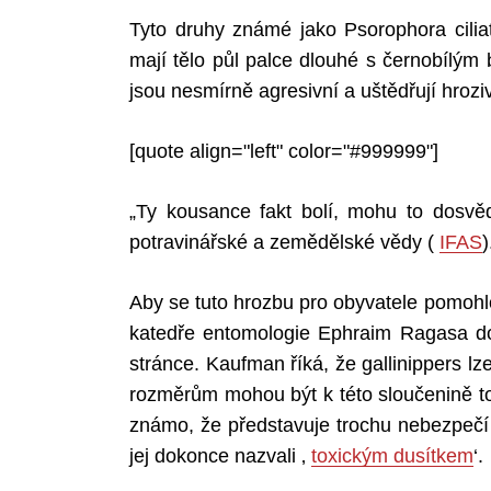
Tyto druhy známé jako Psorophora cilia
mají tělo půl palce dlouhé s černobílým 
jsou nesmírně agresivní a uštědřují hrozi
[quote align="left" color="#999999"]
„Ty kousance fakt bolí, mohu to dosvěd
potravinářské a zemědělské vědy (
IFAS
)
Aby se tuto hrozbu pro obyvatele pomohl
katedře entomologie Ephraim Ragasa 
stránce. Kaufman říká, že gallinippers lz
rozměrům mohou být k této sloučenině to
známo, že představuje trochu nebezpečí 
jej dokonce nazvali ‚
toxickým dusítkem
‘.