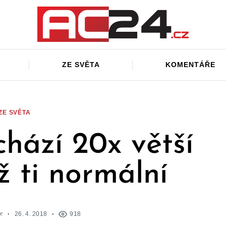
ZE SVĚTA
KOMENTÁŘE
ZE SVĚTA
hází 20x větší
ž ti normální
e
26. 4. 2018
918