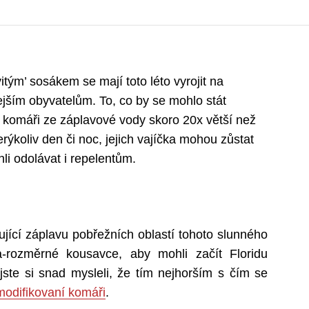
tým’ sosákem se mají toto léto vyrojit na
ejším obyvatelům. To, co by se mohlo stát
 komáři ze záplavové vody skoro 20x větší než
erýkoliv den či noc, jejich vajíčka mohou zůstat
hli odolávat i repelentům.
jící záplavu pobřežních oblastí tohoto slunného
a-rozměrné kousavce, aby mohli začít Floridu
te si snad mysleli, že tím nejhorším s čím se
modifikovaní komáři
.