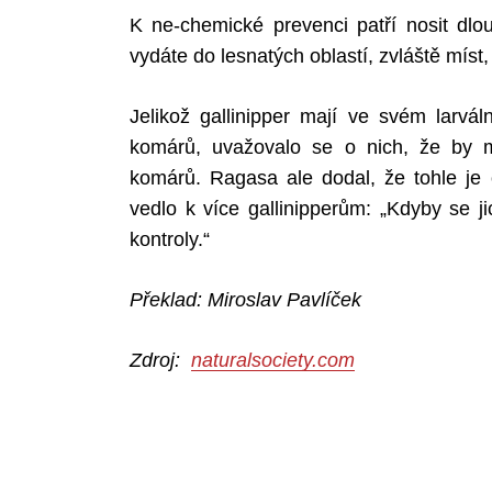
K ne-chemické prevenci patří nosit dlo
vydáte do lesnatých oblastí, zvláště míst
Search
Jelikož gallinipper mají ve svém larvál
for:
komárů, uvažovalo se o nich, že by m
komárů. Ragasa ale dodal, že tohle je 
vedlo k více gallinipperům: „Kdyby se j
kontroly.“
Překlad: Miroslav Pavlíček
Zdroj:
naturalsociety.com