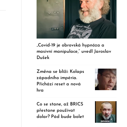
„Covid-19 je obrovská hypnóza a
masivní manipulace,“ uvedl Jaroslav
Dušek
Změna se blíží: Kolaps
západního impéria.
Přichází reset a nová
hra
Co se stane, až BRICS
přestane používat
dolar? Pád bude bolet