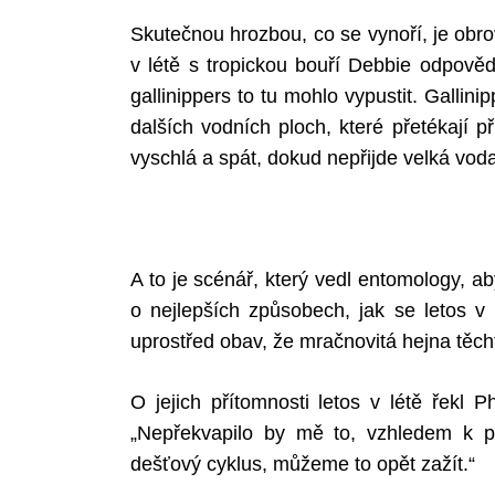
Skutečnou hrozbou, co se vynoří, je obro
v létě s tropickou bouří Debbie odpově
gallinippers to tu mohlo vypustit. Gallin
dalších vodních ploch, které přetékají p
vyschlá a spát, dokud nepřijde velká voda
A to je scénář, který vedl entomology, a
o nejlepších způsobech, jak se letos v 
uprostřed obav, že mračnovitá hejna těcht
O jejich přítomnosti letos v létě řekl 
„Nepřekvapilo by mě to, vzhledem k po
dešťový cyklus, můžeme to opět zažít.“