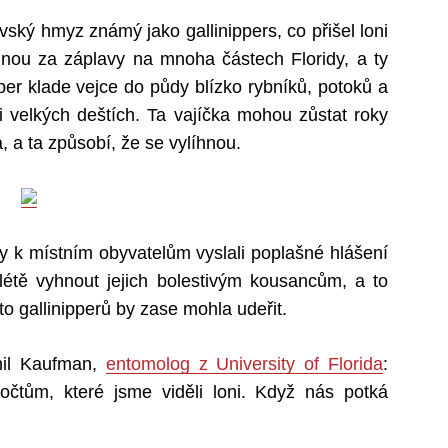
vský hmyz známý jako gallinippers, co přišel loni
dnou za záplavy na mnoha částech Floridy, a ty
ipper klade vejce do půdy blízko rybníků, potoků a
ři velkých deštích. Ta vajíčka mohou zůstat roky
, a ta způsobí, že se vylíhnou.
by k místním obyvatelům vyslali poplašné hlášení
létě vyhnout jejich bolestivým kousancům, a to
o gallinipperů by zase mohla udeřit.
Phil Kaufman,
entomolog z University of Florida
:
čtům, které jsme viděli loni. Když nás potká