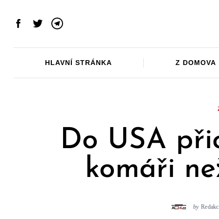
Skip
to
Facebook
Twitter
Telegram
content
HLAVNÍ STRÁNKA
Z DOMOVA
Do USA přic
komáři ne
by
Redakc