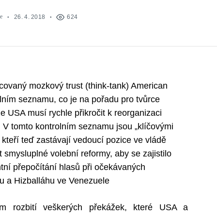
e
26. 4. 2018
624
covaný mozkový trust (think-tank) American
olním seznamu, co je na pořadu pro tvůrce
že USA musí rychle přikročit k reorganizaci
 V tomto kontrolním seznamu jsou „klíčovými
 kteří teď zastávají vedoucí pozice ve vládě
 smysluplné volební reformy, aby se zajistilo
tní přepočítání hlasů při očekávaných
nu a Hizballáhu ve Venezuele
ém rozbití veškerých překážek, které USA a