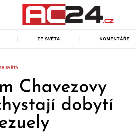
ZE SVĚTA
KOMENTÁŘE
ZE SVĚTA
em Chavezovy
hystají dobytí
ezuely