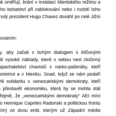
k směřují, brání v instalaci klientského režimu a
 bohatství při zablokování nebo i rozbití toho
snulý prezident Hugo Chavez dosáhl po celé Jižní
továním:
y, aby začali s tichým dialogem s klíčovými
ili vysoké náklady, které s sebou nesl zločinný
achatelství chavistů s narko-pašeráky, kteří
 Americe a v Mexiku. Snad, když se nám podaří
ili solidaritu s venezuelskými demokraty, kteří
a přestavět ekonomiku, která by se mohla stát
zřejmě, že „venezuelskými demokraty“ AEI míní
 Henrique Capriles Radonski a politickou frontu
vším) ze dvou entit, kterým už Západní média