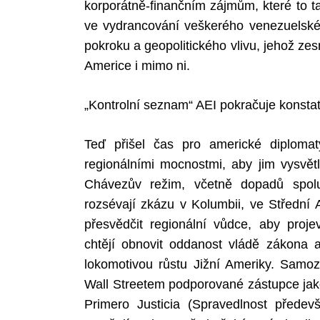
korporátně-finančním zájmům, které to ta
ve vydrancování veškerého venezuelského
pokroku a geopolitického vlivu, jehož ze
Americe i mimo ni.
„Kontrolní seznam“ AEI pokračuje konsta
Teď přišel čas pro americké diplomat
regionálními mocnostmi, aby jim vysvětl
Chávezův režim, včetně dopadů spolup
rozsévají zkázu v Kolumbii, ve Střední
přesvědčit regionální vůdce, aby projev
chtějí obnovit oddanost vládě zákona 
lokomotivou růstu Jižní Ameriky. Samo
Wall Streetem podporované zástupce jako
Primero Justicia (Spravedlnost přede