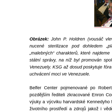
Obrázek:
John P. Holdren (vousáč vlev
nucené sterilizace pod dohledem „p
„malebných“ charakterů, které najdeme
státní správy, na níž byl promován spol
Venezuely. KSG až dosud poskytuje fór
uchvácení moci ve Venezuele.
Belfer Center pojmenované po Robert
pozdějším řediteli zkracované Enron Cor
výuky a výcviku harvardské Kennedyho fa
životního prostředí a zdrojů jakož i věd