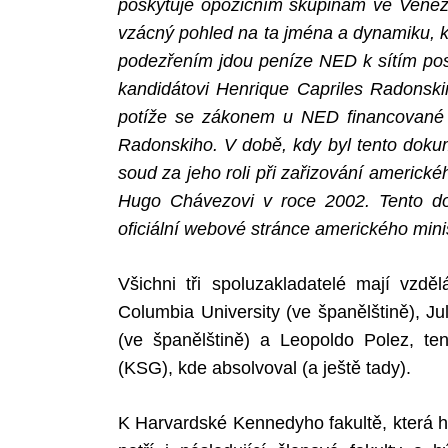
poskytuje opozičním skupinám ve Venezu
vzácný pohled na ta jména a dynamiku, kt
podezřením jdou peníze NED k sítím po
kandidátovi Henrique Capriles Radonsk
potíže se zákonem u NED financované
Radonskiho. V době, kdy byl tento doku
soud za jeho roli při zařizování americ
Hugo Chávezovi v roce 2002. Tento do
oficiální webové stránce amerického minis
Všichni tři spoluzakladatelé mají vz
Columbia University (ve španělštině), J
(ve španělštině) a Leopoldo Polez, te
(KSG), kde absolvoval (a ještě tady).
K Harvardské Kennedyho fakultě, která ho