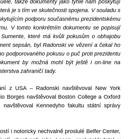
ele, takže dokumenty jako tyhle nám poskytují
erá je s tím ve skutečnosti spojena. V souladu s
skytujícím podporu současnému prezidentskému
imu. V tomto konkrétním dokumentu se popisují
 Sumente, které má kvůli pokusům o obhajobu
ment sepsán, byl Radonski ve vězení a čekal ho
kého podporovaného pokusu o puč proti prezidentu
kument by možná mohl být ještě i on-line na
terstva zahraničí tady.
dělání z USA – Radonski navštěvoval New York
ulio Borges navštěvoval Boston College a Oxford
n navštěvoval Kennedyho fakultu státní správy
stí i notoricky nechvalně proslulé Belfer Center,