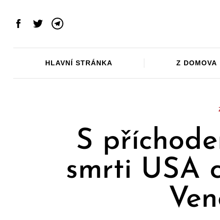
Skip
to
Facebook
Twitter
Telegram
content
HLAVNÍ STRÁNKA
Z DOMOVA
S příchod
smrti USA c
Ven