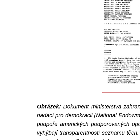
Search
for:
Obrázek:
Dokument ministerstva zahraničí
nadací pro demokracii (National Endow
podpoře amerických podporovaných opoz
vyhýbají transparentnosti seznamů těch,