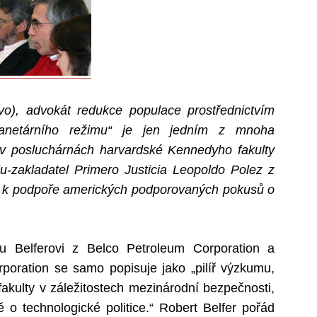
o), advokát redukce populace prostřednictvím
lanetárního režimu“ je jen jedním z mnoha
 v posluchárnách harvardské Kennedyho fakulty
u-zakladatel Primero Justicia Leopoldo Polez z
a k podpoře amerických podporovaných pokusů o
u Belferovi z Belco Petroleum Corporation a
poration se samo popisuje jako „pilíř výzkumu,
kulty v záležitostech mezinárodní bezpečnosti,
ě o technologické politice.“ Robert Belfer pořád