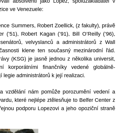
ývalí absolventi jako Lopez, spoluzakladatel v
ice ve Venezuele:
ce Summers, Robert Zoellick, (z fakulty), právě
 (’51), Robert Kagan (’91), Bill O’Reilly (’96),
enátorů, velvyslanců a administrátorů z Wall
asnosti klene ten současný mezinárodní řád.
ávy (KSG) je jasně jednou z několika universit,
ní korporátními finančníky vedené globálně-
í legie administrátorů k její realizaci.
va vzdělání nám pomůže porozumění vedení a
ardu, které nejlépe ztělesňuje to Belfer Center z
ejnou podporu Lopezovi a jeho opoziční straně