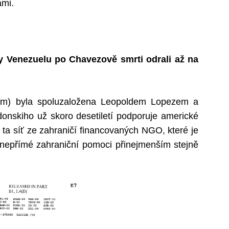
ami.
y Venezuelu po Chavezově smrti odrali až na
vším) byla spoluzaložena Leopoldem Lopezem a
onskiho už skoro desetiletí podporuje americké
a ta síť ze zahraničí financovaných NGO, které je
 i nepřímé zahraniční pomoci přinejmenším stejně