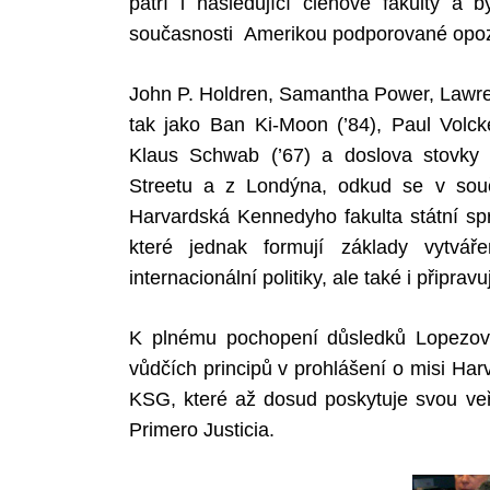
patří i následující členové fakulty a b
současnosti Amerikou podporované opoz
John P. Holdren, Samantha Power, Lawren
tak jako Ban Ki-Moon (’84), Paul Volcker
Klaus Schwab (’67) a doslova stovky s
Streetu a z Londýna, odkud se v souč
Harvardská Kennedyho fakulta státní spr
které jednak formují základy vytváře
internacionální politiky, ale také i připravuj
K plnému pochopení důsledků Lopezo
vůdčích principů v prohlášení o misi Harv
KSG, které až dosud poskytuje svou veř
Primero Justicia.