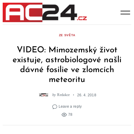
Skip
to
content
ZE SVĚTA
VIDEO: Mimozemský život
existuje, astrobiologové našli
dávné fosilie ve zlomcích
meteoritu
by
Redakce
26. 4. 2018
Leave a reply
78