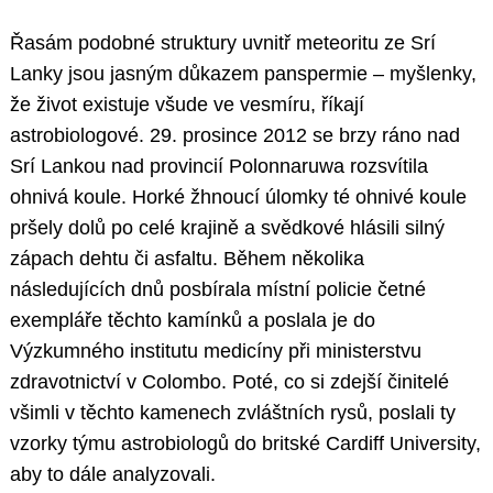
Řasám podobné struktury uvnitř meteoritu ze Srí
Lanky jsou jasným důkazem panspermie – myšlenky,
že život existuje všude ve vesmíru, říkají
astrobiologové. 29. prosince 2012 se brzy ráno nad
Srí Lankou nad provincií Polonnaruwa rozsvítila
ohnivá koule. Horké žhnoucí úlomky té ohnivé koule
pršely dolů po celé krajině a svědkové hlásili silný
zápach dehtu či asfaltu. Během několika
následujících dnů posbírala místní policie četné
exempláře těchto kamínků a poslala je do
Výzkumného institutu medicíny při ministerstvu
zdravotnictví v Colombo. Poté, co si zdejší činitelé
všimli v těchto kamenech zvláštních rysů, poslali ty
vzorky týmu astrobiologů do britské Cardiff University,
aby to dále analyzovali.