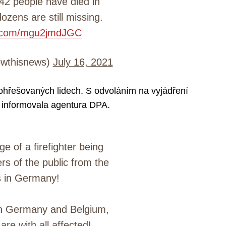
t 42 people have died in
zens are still missing.
er.com/mgu2jmdJGC
wthisnews)
July 16, 2021
ohřešovaných lidech. S odvoláním na vyjádření
 informovala agentura DPA.
ge of a firefighter being
s of the public from the
s in Germany!
 in Germany and Belgium,
re with all affected!