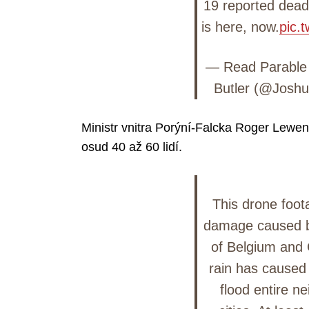
19 reported dea
is here, now.
pic.
— Read Parable 
Butler (@Josh
Ministr vnitra Porýní-Falcka Roger Lewent
osud 40 až 60 lidí.
This drone foot
damage caused by
of Belgium and 
rain has caused 
flood entire n