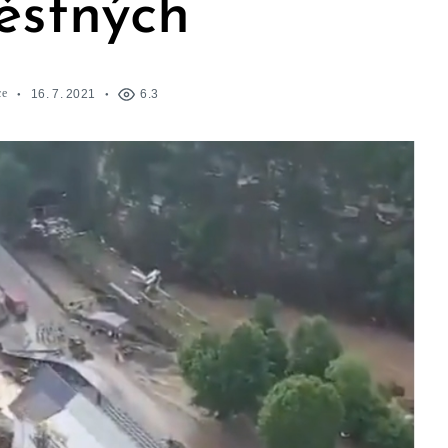
ěstných
ce
16. 7. 2021
6.3