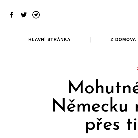
Skip
to
Facebook
Twitter
Telegram
content
HLAVNÍ STRÁNKA
Z DOMOVA
Mohutné
Německu m
přes ti