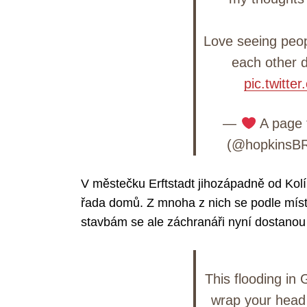
Love seeing peop
each other du
pic.twitt
—
A page 
(@hopkinsB
V městečku Erftstadt jihozápadně od Kol
řada domů. Z mnoha z nich se podle mís
stavbám se ale záchranáři nyní dostanou 
This flooding in
wrap your head 