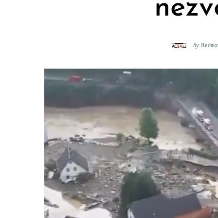
nezv
by
Redak