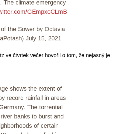
d. The climate emergency
twitter.com/GEmpxoCLmB
of the Sower by Octavia
uaPotash)
July 15, 2021
z ve čtvrtek večer hovořil o tom, že nejasný je
age shows the extent of
 record rainfall in areas
Germany. The torrential
river banks to burst and
eighborhoods of certain