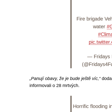
Fire brigade Ve
Search
water
#
for:
#Clim
pic.twitt
— Fridays 
(@Fridays4F
„Panují obavy, že je bude ještě víc,“
dodal
informovali o 28 mrtvých.
Horrific flooding 