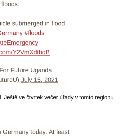
floods.
hicle submerged in flood
Germany
#floods
ateEmergency
er.com/Y2VmXdtbgB
For Future Uganda
utureU)
July 15, 2021
. Ještě ve čtvrtek večer úřady v tomto regionu
in Germany today. At least