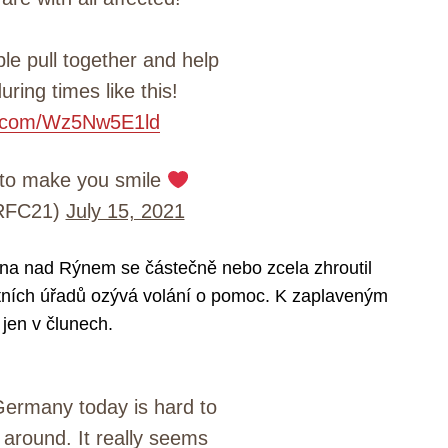
le pull together and help
ring times like this!
er.com/Wz5Nw5E1ld
to make you smile
RFC21)
July 15, 2021
ína nad Rýnem se částečně nebo zcela zhroutil
tních úřadů ozývá volání o pomoc. K zaplaveným
jen v člunech.
 Germany today is hard to
around. It really seems