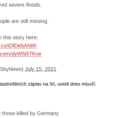
ered severe floods.
ple are still missing.
 this story here:
/t.co/tDlDebAN8h
er.com/dyW5i5TKne
@SkyNews)
July 15, 2021
tastrofálních záplav na 50, uvedl dnes mluvčí
g those killed by Germany