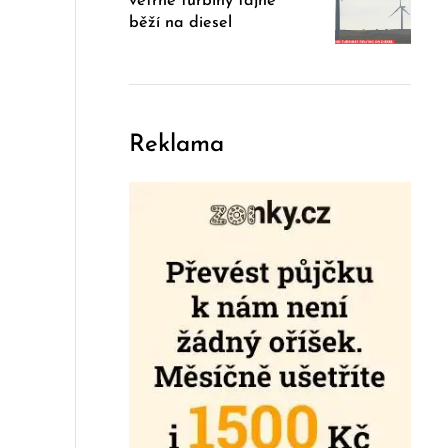
větrné turbíny tajně
běží na diesel
Reklama