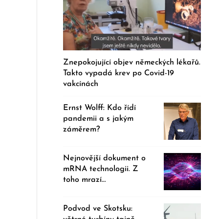
Znepokojující objev německých lékařů.
Takto vypadá krev po Covid-19
vakcínách
Ernst Wolff: Kdo řídí
pandemii a s jakým
záměrem?
Nejnovější dokument o
mRNA technologii. Z
toho mrazí…
Podvod ve Skotsku: