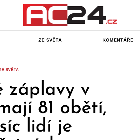
ZE SVĚTA
KOMENTÁŘE
ZE SVĚTA
 záplavy v
ají 81 obětí,
síc lidí je