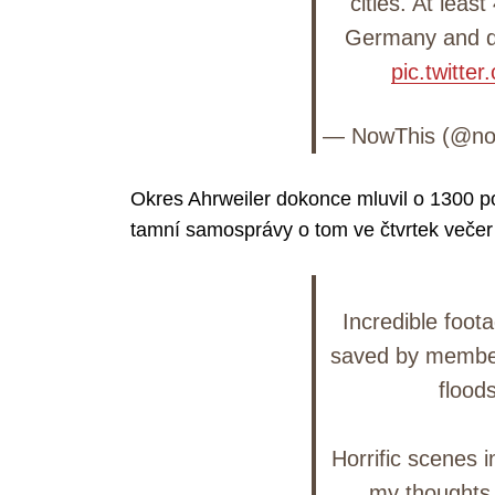
cities. At leas
Germany and do
pic.twitt
— NowThis (@no
Okres Ahrweiler dokonce mluvil o 1300 p
tamní samosprávy o tom ve čtvrtek večer
Incredible foota
saved by member
flood
Horrific scenes
my thoughts a