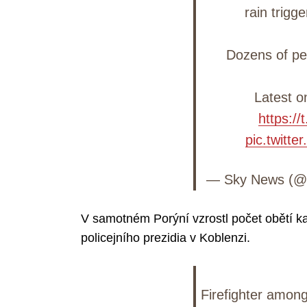
rain trigg
Dozens of peo
Latest on
https:/
pic.twitt
— Sky News (
V samotném Porýní vzrostl počet obětí ka
policejního prezidia v Koblenzi.
Firefighter amon