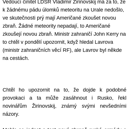
Vedoucí činitel LDSR Vladimir Žirinovskij má za to, že
k žádnému pádu úlomků meteoritu na Urale nedošlo,
ve skutečnosti prý mají Američané zkoušet novou
zbraň. Žádné meteority nepadají, to Američané
zkoušejí novou zbraň. Ministr zahraničí John Kerry na
to chtěl v pondělí upozornit, když hledal Lavrova
(ministr zahraničních věcí RF), ale Lavrov byl někde
na cestách.
Chtěl ho upozornit na to, že dojde k podobné
provokaci a ta může zasáhnout i Rusko, řekl
novinářům Žirinovskij, známý svými nevšedními
názory.