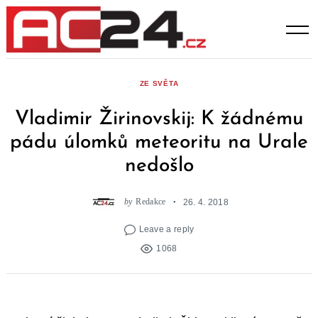
Skip
to
content
ZE SVĚTA
Vladimir Žirinovskij: K žádnému
pádu úlomků meteoritu na Urale
nedošlo
by
Redakce
26. 4. 2018
Leave a reply
1068