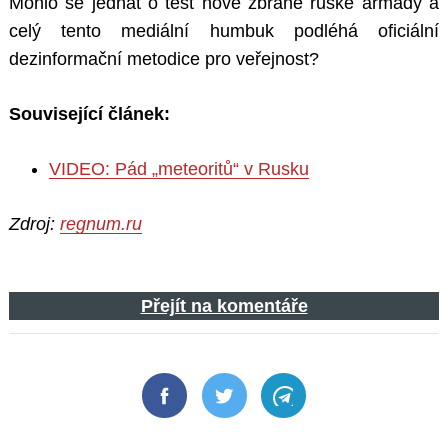
Mohlo se jednat o test nové zbraně ruské armády a
celý tento mediální humbuk podléhá oficiální
dezinformační metodice pro veřejnost?
Související článek:
VIDEO: Pád „meteoritů“ v Rusku
Zdroj:
regnum.ru
Přejít na komentáře
Facebook
Twitter
Telegram