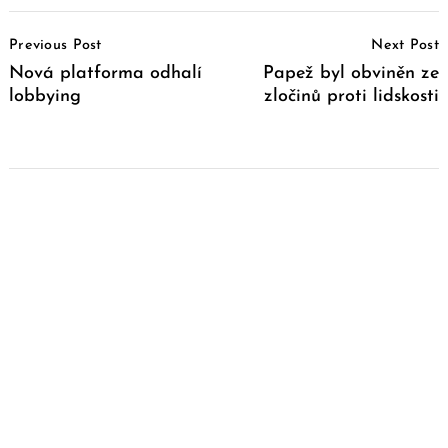
Post
Previous Post
Next Post
Navigation
Nová platforma odhalí
Papež byl obviněn ze
lobbying
zločinů proti lidskosti