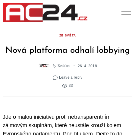
Skip
to
content
ZE SVĚTA
Nová platforma odhalí lobbying
by
Redakce
26. 4. 2018
Leave a reply
33
Jde o malou iniciativu proti netransparentním
zájmovým skupinám, které neustále krouží kolem
Evropského parlamentu. Pod titulkem „Dejte to do