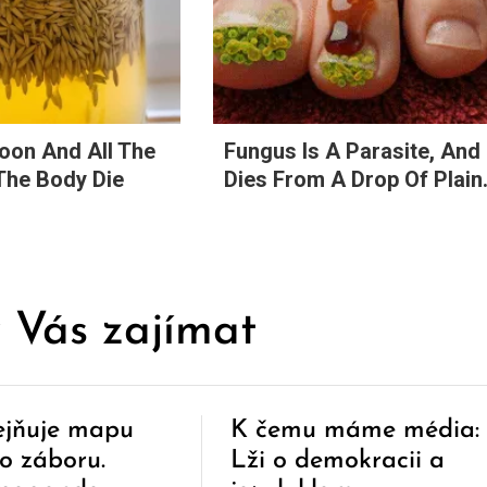
oon And All The
Fungus Is A Parasite, And 
The Body Die
Dies From A Drop Of Plain.
 Vás zajímat
řejňuje mapu
K čemu máme média:
o záboru.
Lži o demokracii a