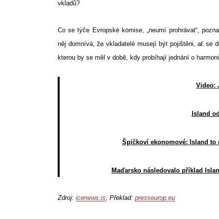
vkladů?
Co se týče Evropské komise, „neumí prohrávat“, pozn
něj domnívá, že vkladatelé musejí být pojištěni, ať se d
kterou by se měl v době, kdy probíhají jednání o harmon
Video: 
Island o
Špičkoví ekonomové: Island to d
Maďarsko následovalo příklad Islan
Zdroj:
icenews.is
, Překlad:
presseurop.eu