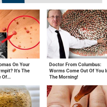
lomas On Your
Doctor From Columbus:
mpit? It's The
Worms Come Out Of You I
 Of...
The Morning!