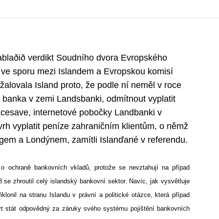
ettablaðið verdikt Soudního dvora Evropského
 ve sporu mezi Islandem a Evropskou komisí
alovala Island proto, že podle ní neměl v roce
 banka v zemi Landsbanki, odmítnout vyplatit
Icesave, internetové pobočky Landbanki v
ávrh vyplatit peníze zahraničním klientům, o němž
gem a Londýnem, zamítli Islanďané v referendu.
y o ochraně bankovních vkladů, protože se nevztahují na případ
 se zhroutil celý islandský bankovní sektor. Navíc, jak vysvětluje
iklonil na stranu Islandu v právní a politické otázce, která případ
 být stát odpovědný za záruky svého systému pojištění bankovních