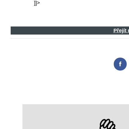
]]>
Přejít
Fac