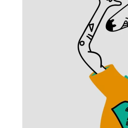
Search
for: