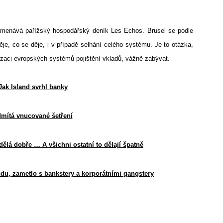
amenává pařížský hospodářský deník Les Echos. Brusel se podle
ěje, co se děje, i v případě selhání celého systému. Je to otázka,
izaci evropských systémů pojištění vkladů, vážně zabývat.
Jak Island svrhl banky
dmítá vnucované šetření
ělá dobře … A všichni ostatní to dělají špatně
du, zametlo s bankstery a korporátními gangstery