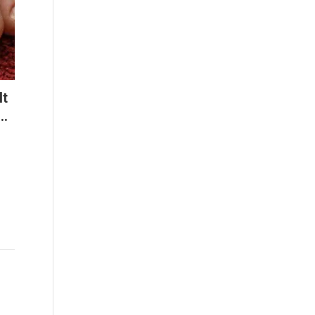
It
..