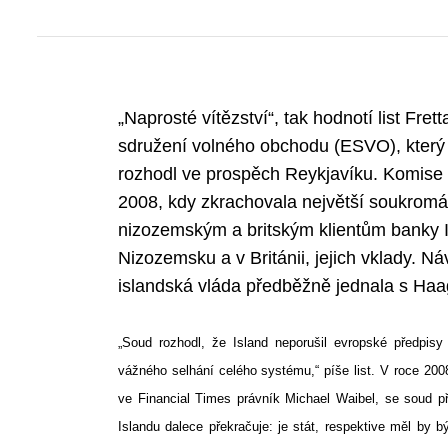
„Naprosté vítězství“, tak hodnotí list Fr
sdružení volného obchodu (ESVO), který
rozhodl ve prospěch Reykjavíku. Komise ž
2008, kdy zkrachovala největší soukromá
nizozemským a britským klientům banky 
Nizozemsku a v Británii, jejich vklady. N
islandská vláda předběžně jednala s Haa
„Soud rozhodl, že Island neporušil evropské předpis
vážného selhání celého systému,“ píše list. V roce 2008
ve Financial Times právník Michael Waibel,
se soud př
Islandu dalece překračuje: je stát, respektive měl by