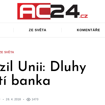
ZE SVĚTA
KOMENTÁŘE
ZE SVĚTA
zil Unii: Dluhy
tí banka
e
26. 4. 2018
1470