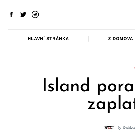
Skip
to
Facebook
Twitter
Telegram
content
HLAVNÍ STRÁNKA
Z DOMOVA
Island pora
zapla
by
Redakc