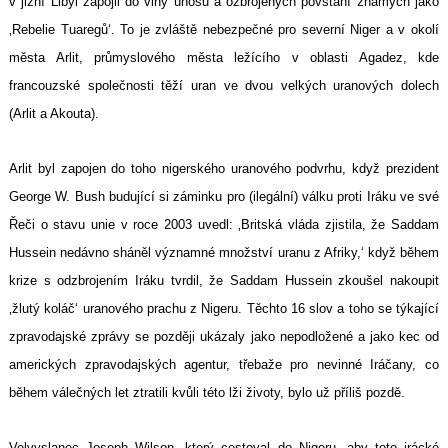
v jižní Libyi zapojil do vlny únosů a ozbrojených povstání známých jako
‚Rebelie Tuaregů‘. To je zvláště nebezpečné pro severní Niger a v okolí
města Arlit, průmyslového města ležícího v oblasti Agadez, kde
francouzské společnosti těží uran ve dvou velkých uranových dolech
(Arlit a Akouta).
Arlit byl zapojen do toho nigerského uranového podvrhu, když prezident
George W. Bush budující si záminku pro (ilegální) válku proti Iráku ve své
Řeči o stavu unie v roce 2003 uvedl: ‚Britská vláda zjistila, že Saddam
Hussein nedávno sháněl významné množství uranu z Afriky,‘ když během
krize s odzbrojením Iráku tvrdil, že Saddam Hussein zkoušel nakoupit
‚žlutý koláč‘ uranového prachu z Nigeru. Těchto 16 slov a toho se týkající
zpravodajské zprávy se později ukázaly jako nepodložené a jako kec od
amerických zpravodajských agentur, třebaže pro nevinné Iráčany, co
během válečných let ztratili kvůli této lži životy, bylo už příliš pozdě.
Velvyslanec Joseph Wilson, který cestoval do Nigeru, aby toto irácké