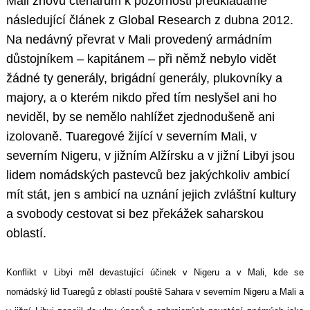
Mali znovu čtenářům k pozornosti předkládáme
následující článek z Global Research z dubna 2012.
Na nedávný převrat v Mali provedený armádním
důstojníkem – kapitánem – při němž nebylo vidět
žádné ty generály, brigádní generály, plukovníky a
majory, a o kterém nikdo před tím neslyšel ani ho
neviděl, by se nemělo nahlížet zjednodušeně ani
izolovaně. Tuaregové žijící v severním Mali, v
severním Nigeru, v jižním Alžírsku a v jižní Libyi jsou
lidem nomádských pastevců bez jakýchkoliv ambicí
mít stát, jen s ambicí na uznání jejich zvláštní kultury
a svobody cestovat si bez překážek saharskou
oblastí.
Konflikt v Libyi měl devastující účinek v Nigeru a v Mali, kde se
nomádský lid Tuaregů z oblastí pouště Sahara v severním Nigeru a Mali a