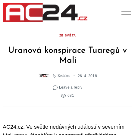
Skip
to
content
ZE SVĚTA
Uranová konspirace Tuaregů v
Mali
by
Redakce
26. 4. 2018
Leave a reply
681
AC24.cz: Ve světle nedávných událostí v severním