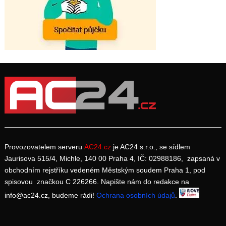
Provozovatelem serveru
AC24.cz
je AC24 s.r.o., se sídlem
Jaurisova 515/4, Michle, 140 00 Praha 4, IČ: 02988186, zapsaná v
obchodním rejstříku vedeném Městským soudem Praha 1, pod
spisovou značkou C 226266. Napište nám do redakce na
info@ac24.cz, budeme rádi!
Ochrana osobních údajů
.