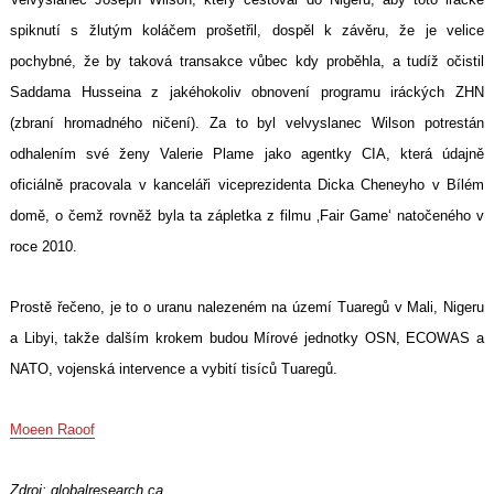
spiknutí s žlutým koláčem prošetřil, dospěl k závěru, že je velice
pochybné, že by taková transakce vůbec kdy proběhla, a tudíž očistil
Saddama Husseina z jakéhokoliv obnovení programu iráckých ZHN
(zbraní hromadného ničení). Za to byl velvyslanec Wilson potrestán
odhalením své ženy Valerie Plame jako agentky CIA, která údajně
oficiálně pracovala v kanceláři viceprezidenta Dicka Cheneyho v Bílém
domě, o čemž rovněž byla ta zápletka z filmu ‚Fair Game‘ natočeného v
roce 2010.
Prostě řečeno, je to o uranu nalezeném na území Tuaregů v Mali, Nigeru
a Libyi, takže dalším krokem budou Mírové jednotky OSN, ECOWAS a
NATO, vojenská intervence a vybití tisíců Tuaregů.
Moeen Raoof
Zdroj:
globalresearch.ca