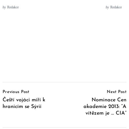
by
Redakce
by
Redakce
Post
Previous Post
Next Post
Navigation
Čeští vojáci míří k
Nominace Cen
hranicím se Sýrií
akademie 2013: “A
vítězem je … CIA”