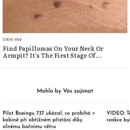
Find Papillomas On Your Neck Or
Armpit? It's The First Stage Of...
Mohlo by Vás zajímat
Pilot Boeingu 737 ukázal, co probíhá v
VIDEO: Te
kabině při obtížném přistání díky
reakce by
silnému bočnímu větru