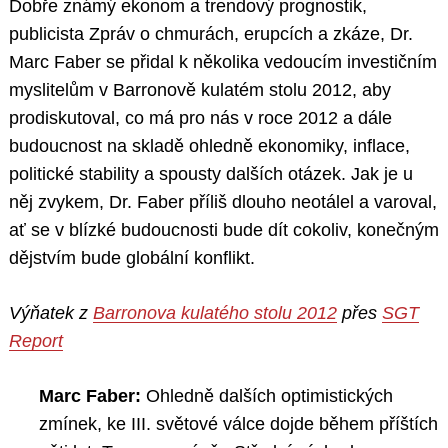
Dobře známý ekonom a trendový prognostik,
publicista Zpráv o chmurách, erupcích a zkáze, Dr.
Marc Faber se přidal k několika vedoucím investičním
myslitelům v Barronově kulatém stolu 2012, aby
prodiskutoval, co má pro nás v roce 2012 a dále
budoucnost na skladě ohledně ekonomiky, inflace,
politické stability a spousty dalších otázek. Jak je u
něj zvykem, Dr. Faber příliš dlouho neotálel a varoval,
ať se v blízké budoucnosti bude dít cokoliv, konečným
dějstvím bude globální konflikt.
Výňatek z
Barronova kulatého stolu 2012
přes
SGT
Report
Marc Faber:
Ohledně dalších optimistických
zmínek, ke III. světové válce dojde během příštích