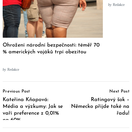
by
Redakce
Ohrožení národní bezpečnosti: téměř 70
% amerických vojáků trpí obezitou
by
Redakce
Post
Previous Post
Next Post
Navigation
Kateřina Kňapová:
Ratingový šok –
Média a výzkumy: Jak se
Německo přijde také na
vaří preference z 0,01%
řadu!
na 60%