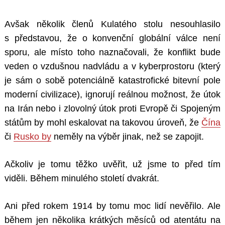
Avšak několik členů Kulatého stolu nesouhlasilo
s představou, že o konvenční globální válce není
sporu, ale místo toho naznačovali, že konflikt bude
veden o vzdušnou nadvládu a v kyberprostoru (který
je sám o sobě potenciálně katastrofické bitevní pole
moderní civilizace), ignorují reálnou možnost, že útok
na Irán nebo i zlovolný útok proti Evropě či Spojeným
státům by mohl eskalovat na takovou úroveň, že
Čína
či
Rusko by
neměly na výběr jinak, než se zapojit.
Ačkoliv je tomu těžko uvěřit, už jsme to před tím
viděli. Během minulého století dvakrát.
Ani před rokem 1914 by tomu moc lidí nevěřilo. Ale
během jen několika krátkých měsíců od atentátu na