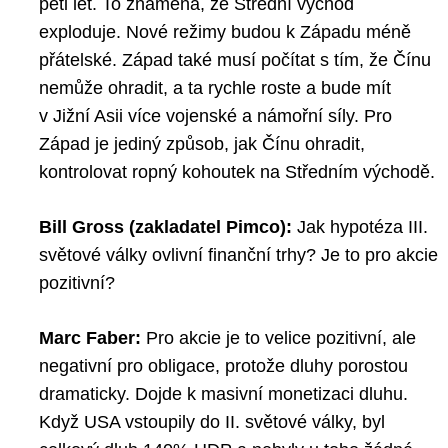
pěti let. To znamená, že Střední východ
exploduje. Nové režimy budou k Západu méně
přátelské. Západ také musí počítat s tím, že Čínu
nemůže ohradit, a ta rychle roste a bude mít
v Jižní Asii více vojenské a námořní síly. Pro
Západ je jediný způsob, jak Čínu ohradit,
kontrolovat ropný kohoutek na Středním východě.
Bill Gross (zakladatel Pimco):
Jak hypotéza III.
světové války ovlivní finanční trhy? Je to pro akcie
pozitivní?
Marc Faber:
Pro akcie je to velice pozitivní, ale
negativní pro obligace, protože dluhy porostou
dramaticky. Dojde k masivní monetizaci dluhu.
Když USA vstoupily do II. světové války, byl