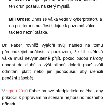
ten druh požáru, na který myslíš.
Bill Gross
:
Dnes se válka vede v kyberprostoru a
na poli terorismu. Jestli dojde k pozemní válce,
tak teď nezní otázka.
Dr. Faber rovněž vyjádřil svůj náhled na tomu
předcházející události s poukazem, že III. světová
válka musí nevyhnutelně přijít, pokud budou národy
upadat do dluhů o výši bilionů dolarů (buď kvůli
odmítání platit nebo jen jednoduše, aby ulehčili
peněžní zásobě).
V
srpnu 2010
Faber na své předplatitele naléhal, aby
přikročili k přípravám na scénáře nejhoršího možného
případu: