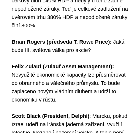
celkový dluh 140% HDP a nebyly u toho žádné
nepodložené záruky. Teď je celkové zadlužení na
úvěrovém trhu 380% HDP a nepodložené záruky
činí 800%.
Brian Rogers (předseda T. Rowe Price):
Jaká
bude III. světová válka pro akcie?
Felix Zulauf (Zulauf Asset Management):
Nevyužité ekonomické kapacity lze přesměrovat
do obranného a válečného průmyslu. To bude
zaplaceno novým vládním dluhem a udrží to
ekonomiku v růstu.
Scott Black (President, Delphi)
:
Marcku, pokud
Izrael udeří na iránská jaderná zařízení, využijí
letectvo. Nezapojí pozemní vojsko. A tohle není