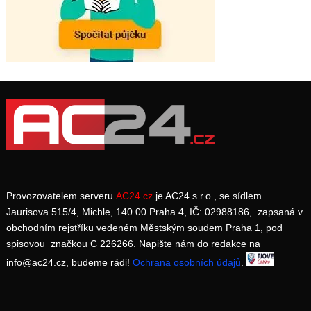
Provozovatelem serveru
AC24.cz
je AC24 s.r.o., se sídlem
Jaurisova 515/4, Michle, 140 00 Praha 4, IČ: 02988186, zapsaná v
obchodním rejstříku vedeném Městským soudem Praha 1, pod
spisovou značkou C 226266. Napište nám do redakce na
info@ac24.cz, budeme rádi!
Ochrana osobních údajů
.