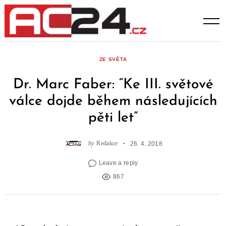
Skip
to
content
ZE SVĚTA
Dr. Marc Faber: “Ke III. světové
válce dojde během následujících
pěti let”
by
Redakce
26. 4. 2018
Leave a reply
867