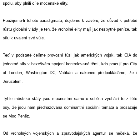
spolu, aby plnili cíle mocenské elity.
Použijeme-li tohoto paradigmatu, dojdeme k závěru, že důvod k potřebě
růstu
globální vlády
je ten, že vrcholné elity mají jak nezbytné peníze, tak
sílu k uvalení své vůle.
Teď v podstatě čelíme provozní fúzi jak amerických vojsk, tak CIA do
jednotné síly v bezešvém spojení kontrolované těmi, kdo pracují pro
City
of London
,
Washington DC
,
Vatikán
a nakonec předpokládáme, že i
Jeruzalém.
Tyhle městské státy jsou mocnostmi samo o sobě a vychází to z této
osy, že jsou nám předhazována dominantní sociální témata a prosazuje
se
Moc Peněz
.
Od vrcholných vojenských a zpravodajských agentur se nečeká, že