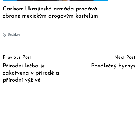
Carlson: Ukrajinská armáda prodává
zbraně mexickým drogovým kartelům
by
Redakce
Post
Previous Post
Next Post
Navigation
Přírodní léčba je
Poválečný byznys
zakotvena v přírodě a
přírodní výživě