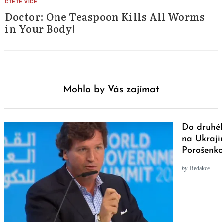
Doctor: One Teaspoon Kills All Worms
in Your Body!
Mohlo by Vás zajímat
Do druhéh
na Ukraji
Porošenk
by
Redakce