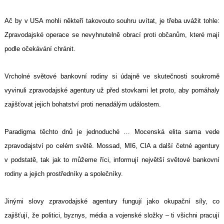
Ač by v USA mohli někteří takovouto souhru uvítat, je třeba uvážit tohle:
Zpravodajské operace se nevyhnutelně obrací proti občanům, které mají
podle očekávání chránit.
Vrcholné světové bankovní rodiny si údajně ve skutečnosti soukromě
vyvinuli zpravodajské agentury už před stovkami let proto, aby pomáhaly
zajišťovat jejich bohatství proti nenadálým událostem.
Paradigma těchto dnů je jednoduché …
Mocenská elita
sama vede
zpravodajství po celém světě.
Mossad,
MI6, CIA a další četné agentury
v podstatě, tak jak to můžeme říci, informují největší světové bankovní
rodiny a jejich prostředníky a společníky.
Jinými slovy zpravodajské agentury fungují jako okupační síly, co
zajišťují, že politici, byznys, média a vojenské složky – ti všichni pracují