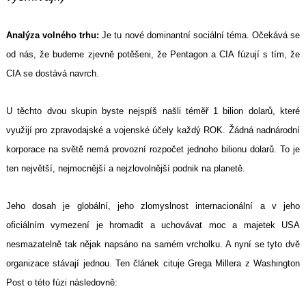
Analýza volného trhu:
Je tu nové
dominantní sociální téma
. Očekává se
od nás, že budeme zjevně potěšeni, že Pentagon a CIA fúzují s tím, že
CIA se dostává navrch.
U těchto dvou skupin byste nejspíš našli téměř 1 bilion dolarů, které
využijí pro zpravodajské a vojenské účely každý ROK. Žádná nadnárodní
korporace na světě nemá provozní rozpočet jednoho bilionu dolarů. To je
ten největší, nejmocnější a nejzlovolnější podnik na planetě.
Jeho dosah je globální, jeho zlomyslnost internacionální a v jeho
oficiálním vymezení je hromadit a uchovávat moc a majetek USA
nesmazatelně tak nějak napsáno na samém vrcholku. A nyní se tyto dvě
organizace stávají jednou. Ten článek cituje Grega Millera z Washington
Post o této fúzi následovně: