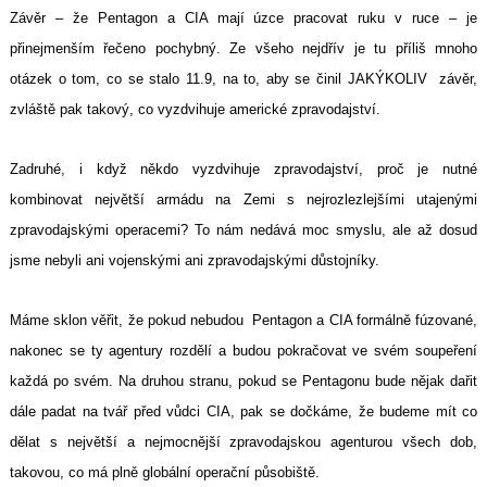
Závěr – že Pentagon a CIA mají úzce pracovat ruku v ruce – je
přinejmenším řečeno pochybný. Ze všeho nejdřív je tu příliš mnoho
otázek o tom, co se stalo 11.9, na to, aby se činil JAKÝKOLIV závěr,
zvláště pak takový, co vyzdvihuje americké zpravodajství.
Zadruhé, i když někdo vyzdvihuje zpravodajství, proč je nutné
kombinovat největší armádu na Zemi s nejrozlezlejšími utajenými
zpravodajskými operacemi? To nám nedává moc smyslu, ale až dosud
jsme nebyli ani vojenskými ani zpravodajskými důstojníky.
Máme sklon věřit, že pokud nebudou Pentagon a CIA formálně fúzované,
nakonec se ty agentury rozdělí a budou pokračovat ve svém soupeření
každá po svém. Na druhou stranu, pokud se Pentagonu bude nějak dařit
dále padat na tvář před vůdci CIA, pak se dočkáme, že budeme mít co
dělat s největší a nejmocnější zpravodajskou agenturou všech dob,
takovou, co má plně globální operační působiště.