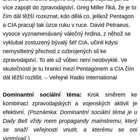
více zapojit do zpravodajství. Greg Miller říká, že je to
čím dál těžší rozeznat, kdo dělá co, jelikož Pentagon
a CIA pracují tak úzce ruku v ruce. David Petraeus,
vysoce vyznamenávaný válečný hrdina, z něhož se
vyklubal zostuzený bývalý šéf CIA, učinil kdysi
nemyslitelný přechod z ozbrojených sil ke
zpravodajství. To ale už vůbec není neobvyklé. Ve
skutečnosti je tu hranici mezi Pentagonem a CIA čím
dál těžší rozlišit. – Veřejné Radio International
Dominantní sociální téma:
Krok směrem ke
kombinaci zpravodajských a vojenských aktivit je
efektivní.
(Poznámka: Dominantní sociální téma je u
Daily Bell vždy mem propagandy mainstremu, který
se snaží veřejnosti vnutit, a kterému se oni
vysmívají.)