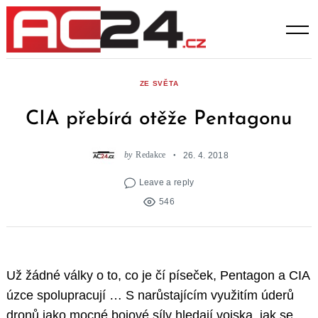
Skip
to
content
ZE SVĚTA
CIA přebírá otěže Pentagonu
by
Redakce
26. 4. 2018
Leave a reply
546
Už žádné války o to, co je čí píseček, Pentagon a CIA
úzce spolupracují … S narůstajícím využitím úderů
dronů jako mocné bojové síly hledají vojska, jak se