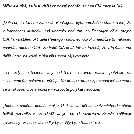
Miller ale říká, že je tu další ohromný podnět, aby se CIA chopila DIA.
„Dohoda, že CIA se zatne do Pentagonu byla umožněna skutečností, že
v konečném důsledku má kontrolu nad tím, co Pentagon dělá, stejně
CIA,“ říká Miller. „Ať dělá Pentagon nakonec cokoliv, nemůže to nakonec
podvrátit operace CIA. Zadruhé CIA je už tak roztažená, že vítá šanci mít
další útvar, na který může přesunout nějakou práci.“
Teď, když ozbrojené síly odchází ze dvou válek, potýkají se
s významným poklesem výdajů. Na druhou stranu zpravodajské agentury
se s takovou úrovni omezení rozpočtu potýkat nebudou.
„Jedno z poučení pocházející z 11.9, co se během uplynulého desetiletí
jedině potvrdilo o to silněji – je, že si nemůžete dovolit snižovat
zpravodajství neboť důsledky by mohly být strašné,“ řekl.