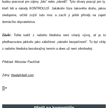
budou pracovat pro zájmy „lidu“ nebo „národů“. Tyto útvary pracují pro ty,
kteří lidi a národy KONTROLUJÍ. Jakákoliv fúze takového druhu, jakou
sledujeme, určitě zvýší tuto moc a zacílí ji ještě příměji na zajetí
domácího obyvatelstva.
Závěr:
Tohle tudíž z našeho hlediska není vítaný vývoj, ať je to
předhazováno jakkoliv jako záležitost „národní bezpečnosti“. To byl vždy
z našeho hlediska bezobsažný termín a dnes už není věrohodný.
Překlad: Miroslav Pavlíček
Zdroj:
thedailybell.com
]]>
Přejít na komentáře