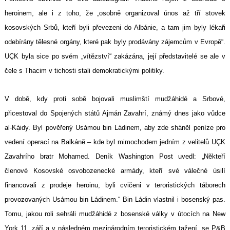
heroinem, ale i z toho, že „osobně organizoval únos až tří stovek
kosovských Srbů, kteří byli převezeni do Albánie, a tam jim byly lékaři
odebírány tělesné orgány, které pak byly prodávány zájemcům v Evropě“.
UÇK byla sice po svém „vítězství“ zakázána, její představitelé se ale v
čele s Thacim v tichosti stali demokratickými politiky.
V době, kdy proti sobě bojovali muslimští mudžáhidé a Srbové,
přicestoval do Spojených států Ajmán Zavahrí, známý dnes jako vůdce
al-Káidy. Byl pověřený Usámou bin Ládinem, aby zde sháněl peníze pro
vedení operací na Balkáně – kde byl mimochodem jedním z velitelů UÇK
Zavahrího bratr Mohamed. Deník Washington Post uvedl: „Někteří
členové Kosovské osvobozenecké armády, kteří své válečné úsilí
financovali z prodeje heroinu, byli cvičeni v teroristických táborech
provozovaných Usámou bin Ládinem.“ Bin Ládin vlastnil i bosenský pas.
Tomu, jakou roli sehráli mudžáhidé z bosenské války v útocích na New
York 11. září a v následném mezinárodním teroristickém tažení, se P&B