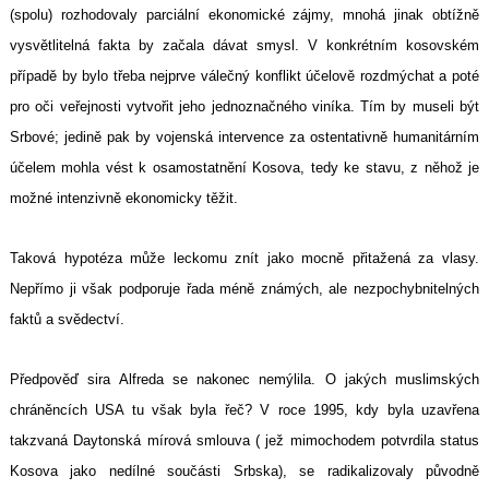
(spolu) rozhodovaly parciální ekonomické zájmy, mnohá jinak obtížně
vysvětlitelná fakta by začala dávat smysl. V konkrétním kosovském
případě by bylo třeba nejprve válečný konflikt účelově rozdmýchat a poté
pro oči veřejnosti vytvořit jeho jednoznačného viníka. Tím by museli být
Srbové; jedině pak by vojenská intervence za ostentativně humanitárním
účelem mohla vést k osamostatnění Kosova, tedy ke stavu, z něhož je
možné intenzivně ekonomicky těžit.
Taková hypotéza může leckomu znít jako mocně přitažená za vlasy.
Nepřímo ji však podporuje řada méně známých, ale nezpochybnitelných
faktů a svědectví.
Předpověď sira Alfreda se nakonec nemýlila. O jakých muslimských
chráněncích USA tu však byla řeč? V roce 1995, kdy byla uzavřena
takzvaná Daytonská mírová smlouva ( jež mimochodem potvrdila status
Kosova jako nedílné součásti Srbska), se radikalizovaly původně