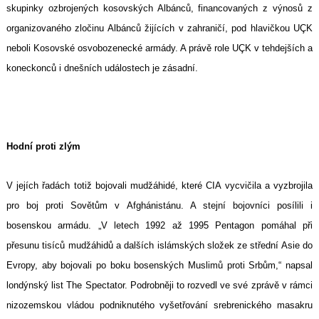
skupinky ozbrojených kosovských Albánců, financovaných z výnosů z
organizovaného zločinu Albánců žijících v zahraničí, pod hlavičkou UÇK
neboli Kosovské osvobozenecké armády. A právě role UÇK v tehdejších a
koneckonců i dnešních událostech je zásadní.
Hodní proti zlým
V jejích řadách totiž bojovali mudžáhidé, které CIA vycvičila a vyzbrojila
pro boj proti Sovětům v Afghánistánu. A stejní bojovníci posílili i
bosenskou armádu. „V letech 1992 až 1995 Pentagon pomáhal při
přesunu tisíců mudžáhidů a dalších islámských složek ze střední Asie do
Evropy, aby bojovali po boku bosenských Muslimů proti Srbům,“ napsal
londýnský list The Spectator. Podrobněji to rozvedl ve své zprávě v rámci
nizozemskou vládou podniknutého vyšetřování srebrenického masakru