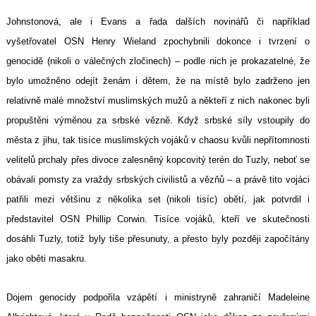
Johnstonová, ale i Evans a řada dalších novinářů či například
vyšetřovatel OSN Henry Wieland zpochybnili dokonce i tvrzení o
genocidě (nikoli o válečných zločinech) – podle nich je prokazatelné, že
bylo umožněno odejít ženám i dětem, že na místě bylo zadrženo jen
relativně malé množství muslimských mužů a někteří z nich nakonec byli
propuštěni výměnou za srbské vězně. Když srbské síly vstoupily do
města z jihu, tak tisíce muslimských vojáků v chaosu kvůli nepřítomnosti
velitelů prchaly přes divoce zalesněný kopcovitý terén do Tuzly, neboť se
obávali pomsty za vraždy srbských civilistů a vězňů – a právě tito vojáci
patřili mezi většinu z několika set (nikoli tisíc) obětí, jak potvrdil i
představitel OSN Phillip Corwin. Tisíce vojáků, kteří ve skutečnosti
dosáhli Tuzly, totiž byly tiše přesunuty, a přesto byly později započítány
jako oběti masakru.
Dojem genocidy podpořila vzápětí i ministryně zahraničí Madeleine