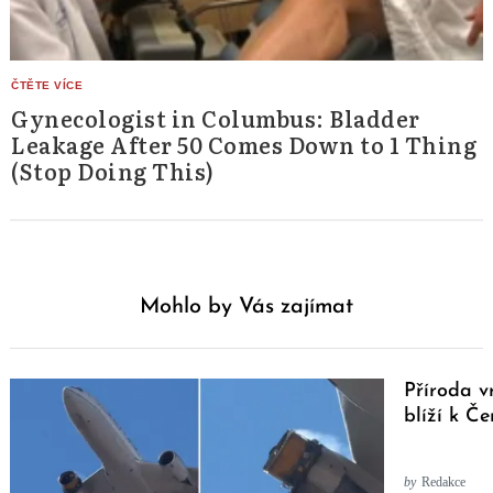
Gynecologist in Columbus: Bladder
Leakage After 50 Comes Down to 1 Thing
(Stop Doing This)
Mohlo by Vás zajímat
Příroda v
blíží k Č
by
Redakce