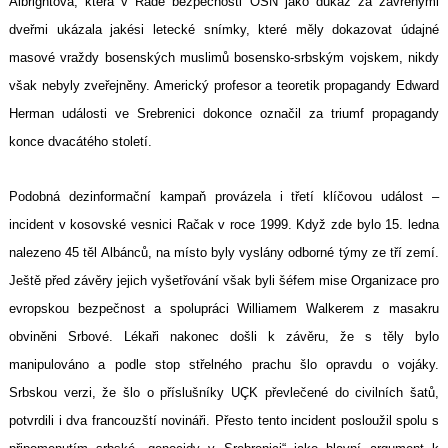
Albrightová, která v Radě bezpečnosti OSN jako důkaz za zavřenými
dveřmi ukázala jakési letecké snímky, které měly dokazovat údajné
masové vraždy bosenských muslimů bosensko-srbským vojskem, nikdy
však nebyly zveřejněny. Americký profesor a teoretik propagandy Edward
Herman události ve Srebrenici dokonce označil za triumf propagandy
konce dvacátého století.
Podobná dezinformační kampaň provázela i třetí klíčovou událost –
Search
for:
incident v kosovské vesnici Račak v roce 1999. Když zde bylo 15. ledna
nalezeno 45 těl Albánců, na místo byly vyslány odborné týmy ze tří zemí.
Ještě před závěry jejich vyšetřování však byli šéfem mise Organizace pro
evropskou bezpečnost a spolupráci Williamem Walkerem z masakru
obviněni Srbové. Lékaři nakonec došli k závěru, že s těly bylo
manipulováno a podle stop střelného prachu šlo opravdu o vojáky.
Srbskou verzi, že šlo o příslušníky UÇK převlečené do civilních šatů,
potvrdili i dva francouzští novináři. Přesto tento incident posloužil spolu s