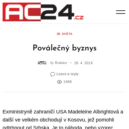
Skip
to
content
ZE SVĚTA
Poválečný byznys
by
Redakce
26. 4. 2018
Leave a reply
1848
Exministryně zahraničí USA Madeleine Albrightová a
další ve velkém obchodují v Kosovu, jež pomohli
odtrhnout od Srbska. Je to náhoda, nebo vzorec