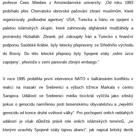
profesor Cees Weebes z Amsterdamské univerzity: „Od roku 1993
probíhalo přes Chorvatsko obrovské pašování zbraní muslimům, které
organizovaly ‚podloudné agentury‘ USA, Turecka a Íránu ve spojení s
paletou islámských skupin, které zahrnovaly afghánské mudžáhidy a
proíránský Hizballáh. Zbraně, jež zakoupily Írán a Turecko s finanční
podporou Saúdské Arábie, byly letecky přepraveny ze Středního východu
do Bosny. Do této letecké přepravy byly Spojené státy ‚velmi úzce
zapojeny‘, přestože v zemi panovalo zbrojní embargo.“
V roce 1995 proběhla první intervence NATO v balkánském konfliktu v
reakci na masakr ve Srebrenici a výbuch tržnice Markala v centru
Sarajeva. Události ve Srebrenici média tisíckrát vylíčila jako srbský
pokus o genocidu namířenou proti bosenskému obyvatelstvu a „největší
genocidu od konce druhé světové války“. Pro pochopení oněch neblahých
událostí je však důležitá právě role oněch islámských teroristů, „se
kterými uzavřely Spojené státy tajnou alianci“, jak napsal britský deník