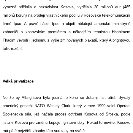
výrazně přičinila o nezávislost Kosova, vydělala 20 milionů eur (485
milionů korun) na prodeji vlastnického podílu v kosovské telekomunikační
firmě Ipco. A právě nápis Ipco a objetí někdejší americké ministryně
zahraničí s kosovským premiérem a někdejším teroristou Hashimem
Thacim vévodí i jednomu z výše zmiňovaných plakátů, který Albrightovou
tolik rozčílil.
Velká privatizace
Ne že by Albrightová byla jediná, o koho se Jutarnji list otřel. Bývalý
americký generál NATO Wesley Clark, který v roce 1999 velel Operaci
Spojenecká síla, jež načala proces odtržení Kosova od Srbska, podle
listu v Kosovu pro změnu kupuje lignitové doly. Pokud to nevíte, Kosovo
má páté největší zásoby této suroviny na světě.