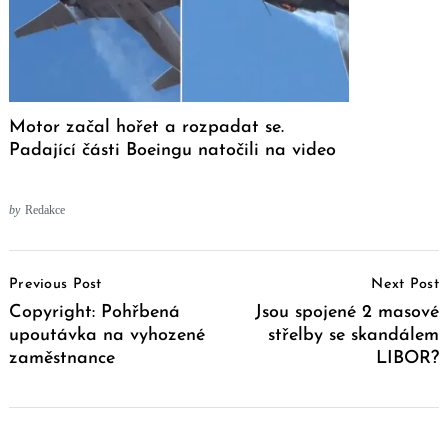
Motor začal hořet a rozpadat se.
Padající části Boeingu natočili na video
by
Redakce
Post
Previous Post
Next Post
Navigation
Copyright: Pohřbená
Jsou spojené 2 masové
upoutávka na vyhozené
střelby se skandálem
zaměstnance
LIBOR?