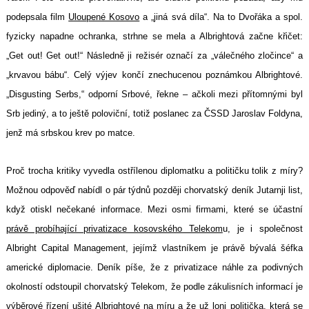
podepsala film
Uloupené Kosovo
a „jiná svá díla“. Na to Dvořáka a spol.
fyzicky napadne ochranka, strhne se mela a Albrightová začne křičet:
„Get out! Get out!“ Následně ji režisér označí za „válečného zločince“ a
„krvavou bábu“. Celý výjev končí znechucenou poznámkou Albrightové.
„Disgusting Serbs,“ odporní Srbové, řekne – ačkoli mezi přítomnými byl
Srb jediný, a to ještě poloviční, totiž poslanec za ČSSD Jaroslav Foldyna,
jenž má srbskou krev po matce.
Proč trocha kritiky vyvedla ostřílenou diplomatku a političku tolik z míry?
Možnou odpověď nabídl o pár týdnů později chorvatský deník Jutarnji list,
když otiskl nečekané informace. Mezi osmi firmami, které se účastní
právě probíhající privatizace kosovského Telekom
u, je i společnost
Albright Capital Management, jejímž vlastníkem je právě bývalá šéfka
americké diplomacie. Deník píše, že z privatizace náhle za podivných
okolností odstoupil chorvatský Telekom, že podle zákulisních informací je
výběrové řízení ušité Albrightové na míru a že už loni politička, která se