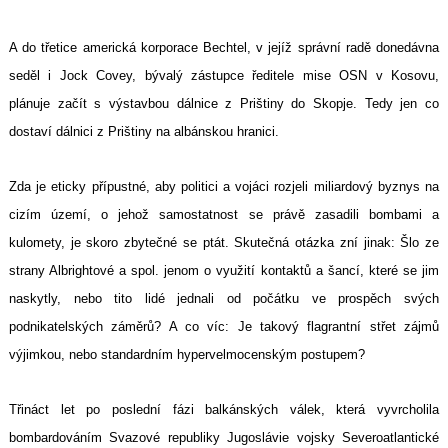
A do třetice americká korporace Bechtel, v jejíž správní radě donedávna
seděl i Jock Covey, bývalý zástupce ředitele mise OSN v Kosovu,
plánuje začít s výstavbou dálnice z Prištiny do Skopje. Tedy jen co
dostaví dálnici z Prištiny na albánskou hranici.
Zda je eticky přípustné, aby politici a vojáci rozjeli miliardový byznys na
cizím území, o jehož samostatnost se právě zasadili bombami a
kulomety, je skoro zbytečné se ptát. Skutečná otázka zní jinak: Šlo ze
strany Albrightové a spol. jenom o využití kontaktů a šancí, které se jim
naskytly, nebo tito lidé jednali od počátku ve prospěch svých
podnikatelských záměrů? A co víc: Je takový flagrantní střet zájmů
výjimkou, nebo standardním hypervelmocenským postupem?
Třináct let po poslední fázi balkánských válek, která vyvrcholila
bombardováním Svazové republiky Jugoslávie vojsky Severoatlantické