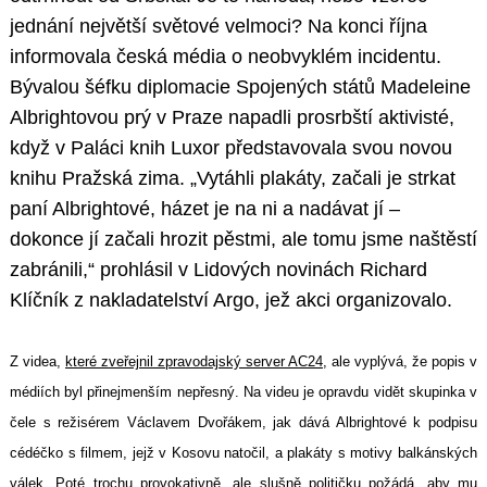
jednání největší světové velmoci? Na konci října
informovala česká média o neobvyklém incidentu.
Bývalou šéfku diplomacie Spojených států Madeleine
Albrightovou prý v Praze napadli prosrbští aktivisté,
když v Paláci knih Luxor představovala svou novou
knihu Pražská zima. „Vytáhli plakáty, začali je strkat
paní Albrightové, házet je na ni a nadávat jí –
dokonce jí začali hrozit pěstmi, ale tomu jsme naštěstí
zabránili,“ prohlásil v Lidových novinách Richard
Klíčník z nakladatelství Argo, jež akci organizovalo.
Z videa,
které zveřejnil zpravodajský server AC24
, ale vyplývá, že popis v
médiích byl přinejmenším nepřesný. Na videu je opravdu vidět skupinka v
čele s režisérem Václavem Dvořákem, jak dává Albrightové k podpisu
cédéčko s filmem, jejž v Kosovu natočil, a plakáty s motivy balkánských
válek. Poté trochu provokativně, ale slušně političku požádá, aby mu