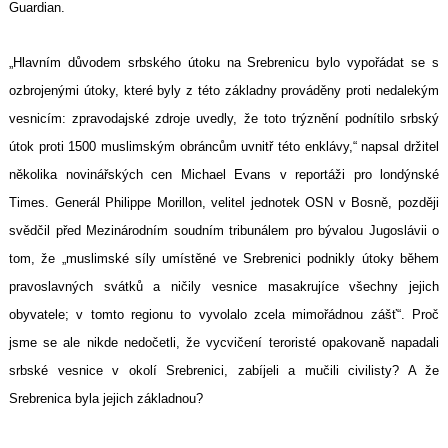
Guardian.
„Hlavním důvodem srbského útoku na Srebrenicu bylo vypořádat se s
ozbrojenými útoky, které byly z této základny prováděny proti nedalekým
vesnicím: zpravodajské zdroje uvedly, že toto trýznění podnítilo srbský
útok proti 1500 muslimským obráncům uvnitř této enklávy,“ napsal držitel
několika novinářských cen Michael Evans v reportáži pro londýnské
Times. Generál Philippe Morillon, velitel jednotek OSN v Bosně, později
svědčil před Mezinárodním soudním tribunálem pro bývalou Jugoslávii o
tom, že „muslimské síly umístěné ve Srebrenici podnikly útoky během
pravoslavných svátků a ničily vesnice masakrujíce všechny jejich
obyvatele; v tomto regionu to vyvolalo zcela mimořádnou zášť“. Proč
jsme se ale nikde nedočetli, že vycvičení teroristé opakovaně napadali
srbské vesnice v okolí Srebrenici, zabíjeli a mučili civilisty? A že
Srebrenica byla jejich základnou?