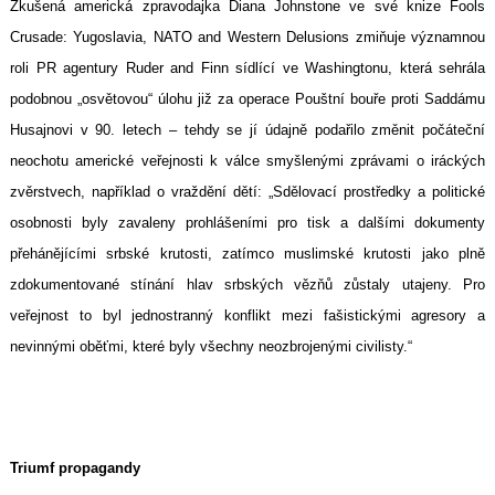
Zkušená americká zpravodajka Diana Johnstone ve své knize Fools
Crusade: Yugoslavia, NATO and Western Delusions zmiňuje významnou
roli PR agentury Ruder and Finn sídlící ve Washingtonu, která sehrála
podobnou „osvětovou“ úlohu již za operace Pouštní bouře proti Saddámu
Husajnovi v 90. letech – tehdy se jí údajně podařilo změnit počáteční
neochotu americké veřejnosti k válce smyšlenými zprávami o iráckých
zvěrstvech, například o vraždění dětí: „Sdělovací prostředky a politické
osobnosti byly zavaleny prohlášeními pro tisk a dalšími dokumenty
přehánějícími srbské krutosti, zatímco muslimské krutosti jako plně
zdokumentované stínání hlav srbských vězňů zůstaly utajeny. Pro
veřejnost to byl jednostranný konflikt mezi fašistickými agresory a
nevinnými oběťmi, které byly všechny neozbrojenými civilisty.“
Triumf propagandy