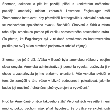
Sherman, dokonce o pět let později přišel s konkrétním nařčením:
pozdější americký ministr zahraničí Lawrence Eagleburger měl
Zimmermana instruovat, aby přesvědčil Izetbegoviče k odvolání souhlasu
se zachováním společného svazku Bosňáků, Chorvatů a Srbů a místo
toho přijal americkou pomoc při vzniku samostatného bosenského státu.
(To přesto, že Eagleburger byl v té době považován za kontroverzního
politika pro svůj sklon otevřeně podporovat srbské zájmy.)
Sherman jde ještě dál: „Válka v Bosně byla americkou válkou v obojím
slova smyslu. Americká administrativa ji pomohla vyvolat, udržovala ji v
chodu a zabraňovala jejímu brzkému ukončení. Vše vskutku svědčí o
tom, že zamýšlí v této válce v blízké budoucnosti pokračovat, jakmile
budou její muslimští chráněnci plně vyzbrojeni a vycvičeni.“
Proč by Američané o něco takového stáli? Věrohodných vysvětlení není
mnoho; pokud bychom však přijali hypotézu, že o válce ve skutečnosti