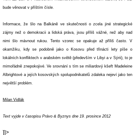
bude věnovat v příštím čísle.
Informace, že šlo na Balkáně ve skutečnosti o zcela jiné strategické
zájmy než o demokracii a lidská práva, jsou příliš vážné, než aby nad
nimi šlo mávnout rukou. Tento vzorec se opakuje až příliš často. V
okamžiku, kdy se podobně jako o Kosovu před třinácti lety píše o
lokálních konfliktech v arabském světě (především v Libyi a v Sýrii), to je
mimořádně znepokojivé. Ve srovnání s tím se miliardový kšeft Madeleine
Albrightové a jejích kosovských spolupodnikatelů zdaleka nejeví jako ten
největší problém.
Milan Vidlák
Text vyjde v časopisu Právo & Byznys dne 19. prosince 2012
]]>