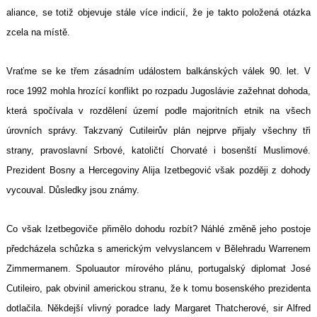
aliance, se totiž objevuje stále více indicií, že je takto položená otázka
zcela na místě.
Vraťme se ke třem zásadním událostem balkánských válek 90. let. V
roce 1992 mohla hrozící konflikt po rozpadu Jugoslávie zažehnat dohoda,
která spočívala v rozdělení území podle majoritních etnik na všech
úrovních správy. Takzvaný Cutileirův plán nejprve přijaly všechny tři
strany, pravoslavní Srbové, katoličtí Chorvaté i bosenští Muslimové.
Prezident Bosny a Hercegoviny Alija Izetbegović však později z dohody
vycouval. Důsledky jsou známy.
Co však Izetbegoviče přimělo dohodu rozbít? Náhlé změně jeho postoje
předcházela schůzka s americkým velvyslancem v Bělehradu Warrenem
Zimmermanem. Spoluautor mírového plánu, portugalský diplomat José
Cutileiro, pak obvinil americkou stranu, že k tomu bosenského prezidenta
dotlačila. Někdejší vlivný poradce lady Margaret Thatcherové, sir Alfred