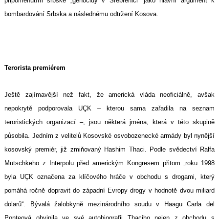
připomenutím srbské „genocidy v Srebrenici“ jako hlavní argument k
bombardování Srbska a následnému odtržení Kosova.
Terorista premiérem
Ještě zajímavější než fakt, že americká vláda neoficiálně, avšak
nepokrytě podporovala UÇK – kterou sama zařadila na seznam
teroristických organizací –, jsou některá jména, která v této skupině
působila. Jedním z velitelů Kosovské osvobozenecké armády byl nynější
kosovský premiér, již zmiňovaný Hashim Thaci. Podle svědectví Ralfa
Mutschkeho z Interpolu před americkým Kongresem přitom „roku 1998
byla UÇK označena za klíčového hráče v obchodu s drogami, který
pomáhá ročně dopravit do západní Evropy drogy v hodnotě dvou miliard
dolarů“. Bývalá žalobkyně mezinárodního soudu v Haagu Carla del
Ponteová obvinila ve své autobiografii Thaciho nejen z obchodu s