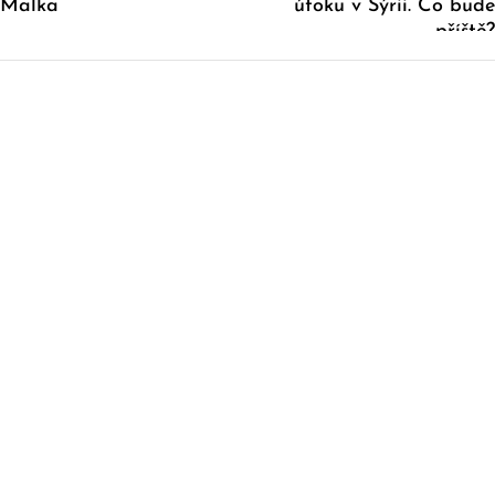
Malka
útoku v Sýrii. Co bude
příště?