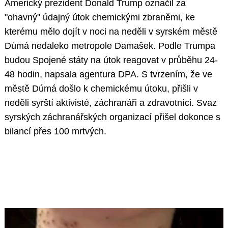
Americký prezident Donald Trump označil za
"ohavný" údajný útok chemickými zbraněmi, ke
kterému mělo dojít v noci na neděli v syrském městě
Dúmá nedaleko metropole Damašek. Podle Trumpa
budou Spojené státy na útok reagovat v průběhu 24-
48 hodin, napsala agentura DPA. S tvrzením, že ve
městě Dúmá došlo k chemickému útoku, přišli v
neděli syrští aktivisté, záchranáři a zdravotníci. Svaz
syrských záchranářských organizací přišel dokonce s
bilancí přes 100 mrtvých.