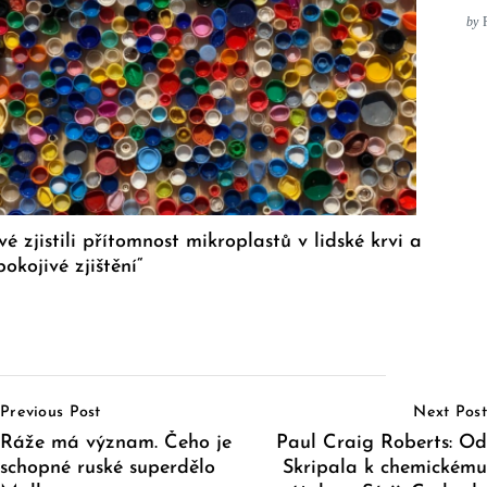
by
é zjistili přítomnost mikroplastů v lidské krvi a
pokojivé zjištění“
Post
Previous Post
Next Post
Navigation
Ráže má význam. Čeho je
Paul Craig Roberts: Od
schopné ruské superdělo
Skripala k chemickému