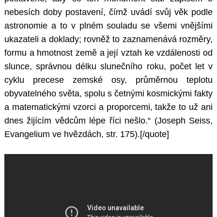
nebesích doby postavení, čímž uvádí svůj věk podle
astronomie a to v plném souladu se všemi vnějšími
ukazateli a doklady; rovněž to zaznamenává rozměry,
formu a hmotnost země a její vztah ke vzdálenosti od
slunce, správnou délku slunečního roku, počet let v
cyklu precese zemské osy, průměrnou teplotu
obyvatelného světa, spolu s četnými kosmickými fakty
a matematickými vzorci a proporcemi, takže to už ani
dnes žijícím vědcům lépe říci nešlo.“ (Joseph Seiss,
Evangelium ve hvězdách, str. 175).[/quote]