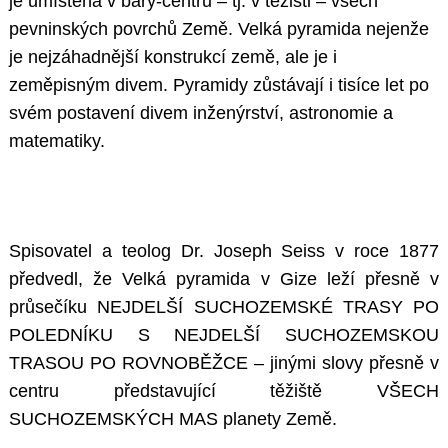
je umístěna v bary-centru – tj. v těžišti – všech
pevninských povrchů Země. Velká pyramida nejenže
je nejzáhadnější konstrukcí země, ale je i
zeměpisným divem. Pyramidy zůstávají i tisíce let po
svém postavení divem inženýrství, astronomie a
matematiky.
Spisovatel a teolog Dr. Joseph Seiss v roce 1877
předvedl, že Velká pyramida v Gize leží přesně v
průsečíku NEJDELŠÍ SUCHOZEMSKÉ TRASY PO
POLEDNÍKU S NEJDELŠÍ SUCHOZEMSKOU
TRASOU PO ROVNOBĚŽCE – jinými slovy přesně v
centru představující těžiště VŠECH
SUCHOZEMSKÝCH MAS planety Země.