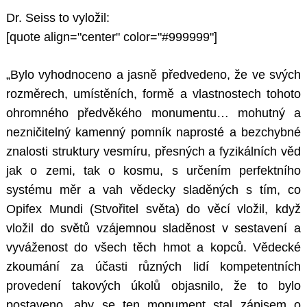
Dr. Seiss to vyložil:
[quote align="center" color="#999999"]
„Bylo vyhodnoceno a jasně předvedeno, že ve svých
rozměrech, umístěních, formě a vlastnostech tohoto
ohromného předvěkého monumentu… mohutný a
nezničitelný kamenný pomník naprosté a bezchybné
znalosti struktury vesmíru, přesných a fyzikálních věd
jak o zemi, tak o kosmu, s určením perfektního
systému měr a vah vědecky sladěných s tím, co
Opifex Mundi (Stvořitel světa) do věcí vložil, když
vložil do světů vzájemnou sladěnost v sestavení a
vyváženost do všech těch hmot a kopců. Vědecké
zkoumání za účasti různých lidí kompetentních
provedení takových úkolů objasnilo, že to bylo
postaveno, aby se ten monument stal zápisem o