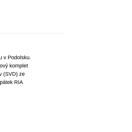
u v Podolsku.
jový komplet
v (SVD) ze
 pátek RIA