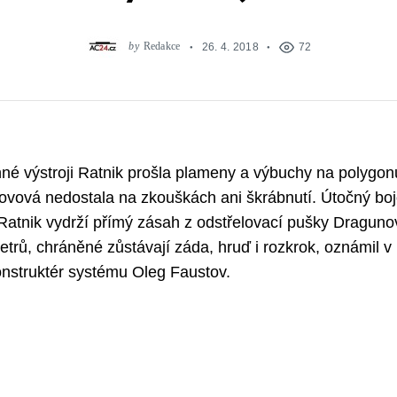
by
Redakce
26. 4. 2018
72
né výstroji Ratnik prošla plameny a výbuchy na polygon
kovová nedostala na zkouškách ani škrábnutí. Útočný bo
atnik vydrží přímý zásah z odstřelovací pušky Draguno
etrů, chráněné zůstávají záda, hruď i rozkrok, oznámil v
onstruktér systému Oleg Faustov.