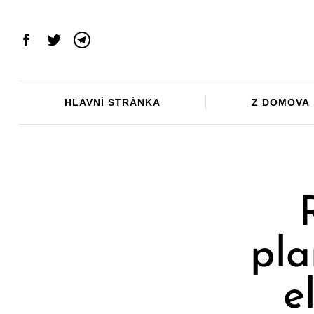
Skip
to
content
Facebook
Twitter
Telegram
HLAVNÍ STRÁNKA
Z DOMOVA
pla
e