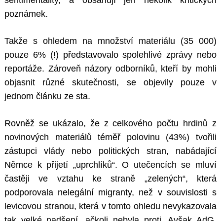
sentimentality, a obsahují jen několik kritických
poznámek.
Takže s ohledem na množství materiálu (35 000)
pouze 6% (!) představovalo spolehlivé zprávy nebo
reportáže. Zároveň názory odborníků, kteří by mohli
objasnit různé skutečnosti, se objevily pouze v
jednom článku ze sta.
Rovněž se ukázalo, že z celkového počtu hrdinů z
novinových materiálů téměř polovinu (43%) tvořili
zástupci vlády nebo politických stran, nabádající
Němce k přijetí „uprchlíků“. O utečencích se mluví
častěji ve vztahu ke straně „zelených“, která
podporovala nelegální migranty, než v souvislosti s
levicovou stranou, která v tomto ohledu nevykazovala
tak velké nadšení, ačkoli nebyla proti. Avšak AdG,