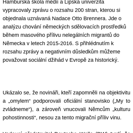
Hamburská škola médií a Lipská univerzita
vypracovaly zprávu o rozsahu 200 stran, kterou si
objednala uznávaná Nadace Otto Brennera. Jde o
analýzu chování německých sdělovacích prostředků
během masového přílivu nelegálních migrantů do
Německa v letech 2015-2016. S přihlédnutím k
rozsahu zprávy a negativním důsledkům můžeme
považovat sociální džihád v Evropě za historický.
Ukázalo se, že novináři, kteří zapomněli na objektivitu
a „omylem“ podporovali oficiální stanovisko („My to
zvládneme“), a zároveň vnucovali Němcům „kulturu
pohostinnosti“, nesou za tento migrační příliv vinu.