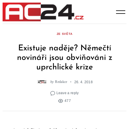
Skip
to
content
ZE SVĚTA
Existuje naděje? Němečtí
novináři jsou obviňováni z
uprchlické krize
by
Redakce
26. 4. 2018
Leave a reply
477