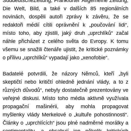
SüddeutscheZeitung, Frankfurter Allgemeine Zeitung,
Die Welt, Bild, a také v dalších 85 regionálních
novinách, dospěli autoři zprávy k závěru, že se
redaktoři médií cítili oprávnění k „poučování lidi“,
místo toho, aby zjistili, jaký druh „uprchlíků“ začal
náhle přicházet z celého světa do Evropy. K tomu
všemu se snažili čtenáře ujistit, že kritické poznámky
o přílivu „uprchlíků“ vypadají jako „xenofobie“.
Badatelé potvrdili, že názory Němců, kteří „byli
skeptičtí nebo kritičtí ohledně jednání vlády, a to z
různých důvodů“, nebyly dostatečně prezentovány ve
veřejné diskusi. Místo toho média aktivně využívala
propagační mašinérii, aby mohla propagovat
myšlenky vlády Merkelové o „kultuře pohostinnosti“.
Články o „uprchlících“ jsou plné nadměrné morálky a