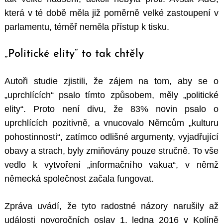
která v té době měla již poměrně velké zastoupení v
parlamentu, téměř neměla přístup k tisku.
„Politické elity“ to tak chtěly
Autoři studie zjistili, že zájem na tom, aby se o
„uprchlících“ psalo tímto způsobem, měly „politické
elity“. Proto není divu, že 83% novin psalo o
uprchlících pozitivně, a vnucovalo Němcům „kulturu
pohostinnosti“, zatímco odlišné argumenty, vyjadřující
obavy a strach, byly zmiňovány pouze stručně. To vše
vedlo k vytvoření „informačního vakua“, v němž
německá společnost začala fungovat.
Zpráva uvádí, že tyto radostné názory narušily až
události novoročních oslav 1. ledna 2016 v Kolíně