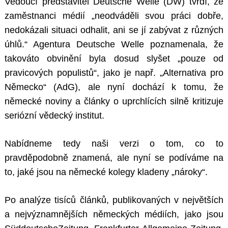
Vedoucí představitel Deutsche Welle (DW) tvrdí, že
zaměstnanci médií „neodváděli svou práci dobře,
nedokázali situaci odhalit, ani se jí zabývat z různých
úhlů.“ Agentura Deutsche Welle poznamenala, že
takováto obvinění byla dosud slyšet „pouze od
pravicových populistů“, jako je např. „Alternativa pro
Německo“ (AdG), ale nyní dochází k tomu, že
německé noviny a články o uprchlících silně kritizuje
seriózní vědecký institut.
Nabídneme tedy naši verzi o tom, co to
pravděpodobně znamená, ale nyní se podíváme na
to, jaké jsou na německé kolegy kladeny „nároky“.
Po analýze tisíců článků, publikovaných v největších
a nejvýznamnějších německých médiích, jako jsou