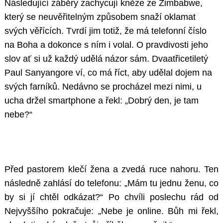
Následující záběry zachycují kněze ze Zimbabwe,
který se neuvěřitelným způsobem snaží oklamat
svých věřících. Tvrdí jim totiž, že má telefonní číslo
na Boha a dokonce s ním i volal. O pravdivosti jeho
slov ať si už každý udělá názor sám. Dvaatřicetiletý
Paul Sanyangore ví, co má říct, aby udělal dojem na
svých farníků. Nedávno se procházel mezi nimi, u
ucha držel smartphone a řekl: „Dobrý den, je tam
nebe?“
Před pastorem klečí žena a zvedá ruce nahoru. Ten
následně zahlásí do telefonu: „Mám tu jednu ženu, co
by si jí chtěl odkázat?“ Po chvíli poslechu rád od
Nejvyššího pokračuje: „Nebe je online. Bůh mi řekl,