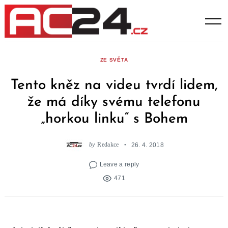
Skip
to
content
ZE SVĚTA
Tento kněz na videu tvrdí lidem,
že má díky svému telefonu
„horkou linku“ s Bohem
by
Redakce
26. 4. 2018
Leave a reply
471