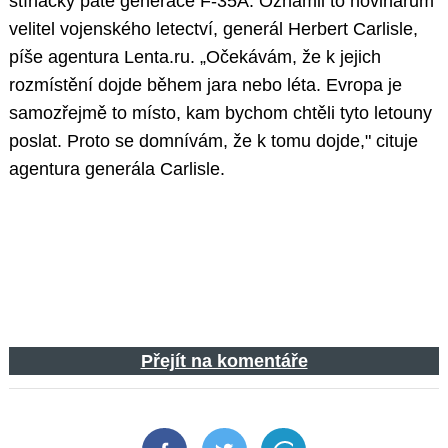
stíhačky páté generace F-35A. Oznámil to novinářům
velitel vojenského letectví, generál Herbert Carlisle,
píše agentura Lenta.ru. „Očekávám, že k jejich
rozmístění dojde během jara nebo léta. Evropa je
samozřejmě to místo, kam bychom chtěli tyto letouny
poslat. Proto se domnívám, že k tomu dojde," cituje
agentura generála Carlisle.
Přejít na komentáře