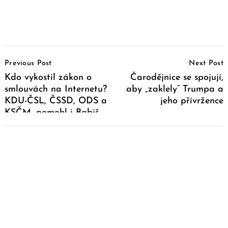
Post
Previous Post
Next Post
Navigation
Kdo vykostil zákon o
Čarodějnice se spojují,
smlouvách na Internetu?
aby „zaklely“ Trumpa a
KDU-ČSL, ČSSD, ODS a
jeho přívržence
KSČM, pomohl i Babiš