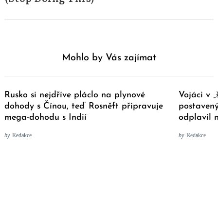
Mohlo by Vás zajímat
Rusko si nejdříve pláclo na plynové
Vojáci v 
dohody s Čínou, teď Rosněft připravuje
postaven
mega-dohodu s Indií
odplavil 
by
Redakce
by
Redakce