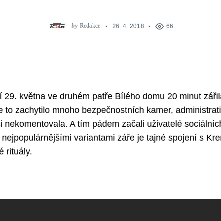
by
Redakce
26. 4. 2018
66
í 29. května ve druhém patře Bílého domu 20 minut zářil
e to zachytilo mnoho bezpečnostních kamer, administra
i nekomentovala. A tím pádem začali uživatelé sociálních
 nejpopulárnějšími variantami záře je tajné spojení s Kr
 rituály.