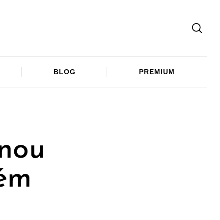
Facebook
Twitter
Telegram
BLOG
PREMIUM
dnou
lém