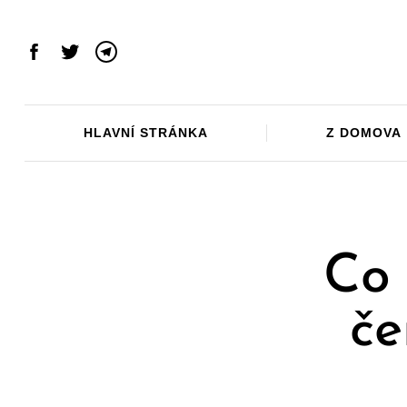
Skip
to
content
Facebook
Twitter
Telegram
HLAVNÍ STRÁNKA
Z DOMOVA
Co 
če