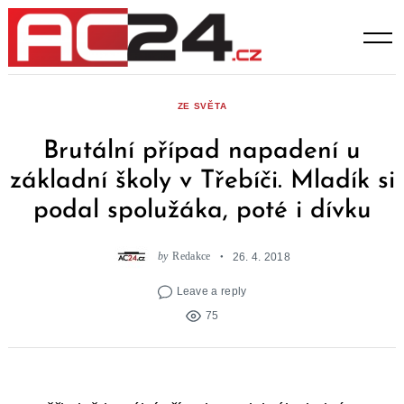
Skip
to
content
ZE SVĚTA
Brutální případ napadení u
základní školy v Třebíči. Mladík si
podal spolužáka, poté i dívku
by
Redakce
26. 4. 2018
Leave a reply
75