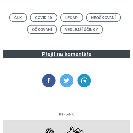
ČLK
COVID-19
LÉKAŘ
NEOČKOVANÍ
Search
for:
OČKOVÁNÍ
VEDLEJŠÍ ÚČINKY
Přejít na komentáře
Facebook
Twitter
Telegram
REKLAMA