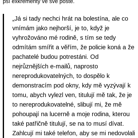
psí exkrementy ve své poště.
„Já si tady nechci hrát na bolestína, ale co
vnímám jako nejhorší, je to, když je
vyhrožováno mé rodině, s tím se tedy
odmítám smířit a věřím, že policie koná a že
pachatelé budou potrestáni. Od
nejrůznějších e-mailů, naprosto
nereprodukovatelných, to dospělo k
demonstracím pod okny, kdy mě vyzývají k
tomu, abych vylezl ven, titulují mě tak, že je
to nereprodukovatelné, slibují mi, že mě
pohoupají na lucerně a moje rodina, kterou
také patřičně titulují, se na to musí dívat.
Zahlcují mi také telefon, aby se mi nedovolali