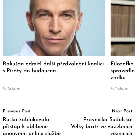
Rakušan odmítl další předvolební koalici
Filozofka
s Piráty do budoucna
spravedln
zadku
by
Redakce
by
Redakce
Post
Previous Post
Next Post
Navigation
Rusko zablokovalo
Právnička Sudolská:
přístup k oblíbené
Velký bratr ve vazebních
anonymní online službě
věznicích