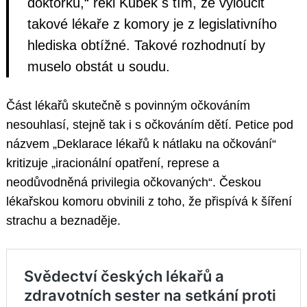
doktorku,“ řekl Kubek s tím, že vyloučit
takové lékaře z komory je z legislativního
hlediska obtížné. Takové rozhodnutí by
muselo obstát u soudu.
Část lékařů skutečně s povinným očkováním
nesouhlasí, stejně tak i s očkováním dětí. Petice pod
názvem „Deklarace lékařů k nátlaku na očkování“
kritizuje „iracionální opatření, represe a
neodůvodněná privilegia očkovaných“. Českou
lékařskou komoru obvinili z toho, že přispívá k šíření
strachu a beznaděje.