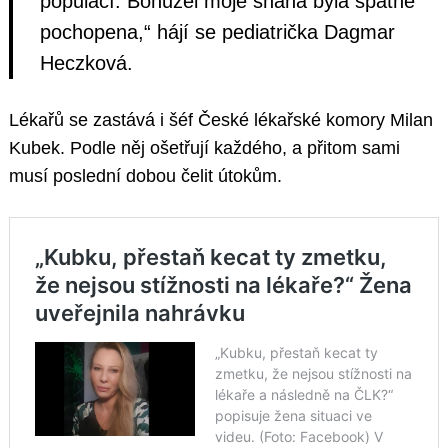
populací. Bohužel moje snaha byla špatně
pochopena,“ hájí se pediatrička Dagmar
Heczková.
Lékařů se zastává i šéf České lékařské komory Milan
Kubek. Podle něj ošetřují každého, a přitom sami
musí poslední dobou čelit útokům.