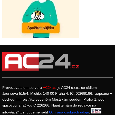
Provozovatelem serveru
AC24.cz
je AC24 s.r.o., se sídlem
Jaurisova 515/4, Michle, 140 00 Praha 4, IČ: 02988186, zapsaná v
obchodním rejstříku vedeném Městským soudem Praha 1, pod
spisovou značkou C 226266. Napište nám do redakce na
info@ac24.cz, budeme rádi!
Ochrana osobních údajů
.