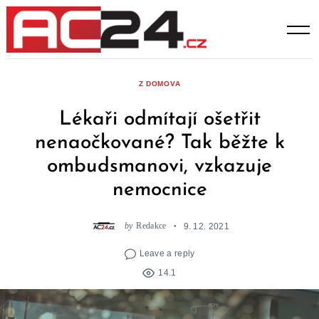
Skip
to
content
Z DOMOVA
Lékaři odmítají ošetřit
nenaočkované? Tak běžte k
ombudsmanovi, vzkazuje
nemocnice
by
Redakce
9. 12. 2021
Leave a reply
14.1