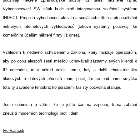
používají některé zpravodajské služby už dnes, nicméně tajně.
Vyhodnocovací SW však bude plně integrovanou součástí systému
INDECT. Propojí i vyhodnocení aktivit na sociálních sítích a při používání
některých internetových vyhledávačů (takové systémy používají ke
komerčním účelům některé firmy již dnes).
Vzhledem k nedávno schválenému záklonu, který nařizuje operátorům,
aby po dobu alespoň šesti měsíců uchovávali záznamy svých klientů o
IP adresách, míst odkud volali, komu, kdy a další charakteristiky
hlasových a datových přenosů mám pocit, že se nad námi smyčka
totality zaváděné tentokrát korporátními fašisty pozvolna utahuje.
Jsem optimista a věřím, že je ještě čas na vzpouru, která zabrání
zneužití moderních technologií proti lidem.
Ivo Vašíček