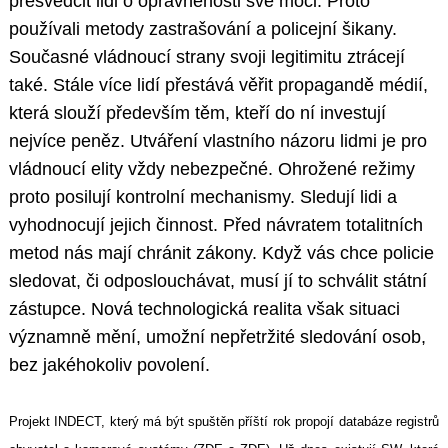
přesvědčit lidi o oprávněnosti své moci. Proto
používali metody zastrašování a policejní šikany.
Současné vládnoucí strany svoji legitimitu ztrácejí
také. Stále více lidí přestává věřit propagandě médií,
která slouží především těm, kteří do ní investují
nejvíce peněz. Utváření vlastního názoru lidmi je pro
vládnoucí elity vždy nebezpečné. Ohrožené režimy
proto posilují kontrolní mechanismy. Sledují lidi a
vyhodnocují jejich činnost. Před návratem totalitních
metod nás mají chránit zákony. Když vás chce policie
sledovat, či odposlouchávat, musí jí to schválit státní
zástupce. Nová technologická realita však situaci
významně mění, umožní nepřetržité sledování osob,
bez jakéhokoliv povolení.
Projekt INDECT, který má být spuštěn příští rok propojí databáze registrů