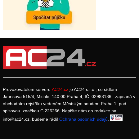
Provozovatelem serveru
AC24.cz
je AC24 s.r.o., se sídlem
Jaurisova 515/4, Michle, 140 00 Praha 4, IČ: 02988186, zapsaná v
obchodním rejstříku vedeném Městským soudem Praha 1, pod
spisovou značkou C 226266. Napište nám do redakce na
info@ac24.cz, budeme rádi!
Ochrana osobních údajů
.