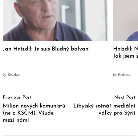
Jan Hnízdil: Je suis Bludný balvan!
Hnízdil: 
Jak jsem 
by
Redakce
by
Redakce
Post
Previous Post
Next Post
Navigation
Milion nových komunistů
Libyjský scénář mediální
(ne z KSČM). Všude
války pro Sýrii
mezi námi