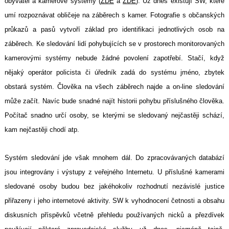
obyvatel a kamerové systémy (
ZDE
a
ZDE
). Už dnes existují SW, které
umí rozpoznávat obličeje na záběrech s kamer. Fotografie s občanských
průkazů a pasů vytvoří základ pro identifikaci jednotlivých osob na
záběrech. Ke sledování lidí pohybujících se v prostorech monitorovaných
kamerovými systémy nebude žádné povolení zapotřebí. Stačí, když
nějaký operátor policista či úředník zadá do systému jméno, zbytek
obstará systém. Člověka na všech záběrech najde a on-line sledování
může začít. Navíc bude snadné najít historii pohybu příslušného člověka.
Počítač snadno určí osoby, se kterými se sledovaný nejčastěji schází,
kam nejčastěji chodí atp.
Systém sledování jde však mnohem dál. Do zpracovávaných databází
jsou integrovány i výstupy z veřejného Internetu. U příslušné kamerami
sledované osoby budou bez jakéhokoliv rozhodnutí nezávislé justice
přiřazeny i jeho internetové aktivity. SW k vyhodnocení četnosti a obsahu
diskusních příspěvků včetně přehledu používaných nicků a přezdívek