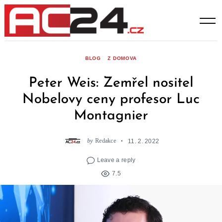
Skip
to
content
BLOG
Z DOMOVA
Peter Weis: Zemřel nositel
Nobelovy ceny profesor Luc
Montagnier
by
Redakce
11. 2. 2022
Leave a reply
7.5