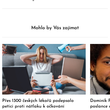
Mohlo by Vás zajímat
Přes 1300 českých lékařů podepsalo
Dominik F
petici proti nátlaku k očkování
poslance 