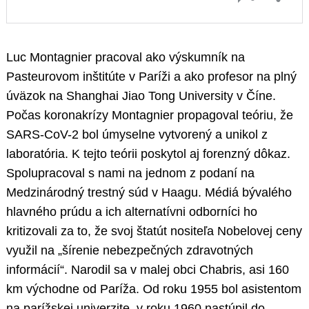
Luc Montagnier pracoval ako výskumník na
Pasteurovom inštitúte v Paríži a ako profesor na plný
úväzok na Shanghai Jiao Tong University v Číne.
Počas koronakrízy Montagnier propagoval teóriu, že
SARS-CoV-2 bol úmyselne vytvorený a unikol z
laboratória. K tejto teórii poskytol aj forenzný dôkaz.
Spolupracoval s nami na jednom z podaní na
Medzinárodný trestný súd v Haagu. Médiá bývalého
hlavného prúdu a ich alternatívni odborníci ho
kritizovali za to, že svoj štatút nositeľa Nobelovej ceny
využil na „šírenie nebezpečných zdravotných
informácií“. Narodil sa v malej obci Chabris, asi 160
km východne od Paríža. Od roku 1955 bol asistentom
na parížskej univerzite, v roku 1960 nastúpil do