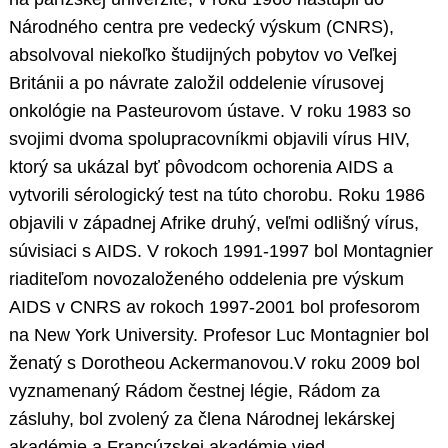
Národného centra pre vedecký výskum (CNRS),
absolvoval niekoľko študijných pobytov vo Veľkej
Británii a po návrate založil oddelenie vírusovej
onkológie na Pasteurovom ústave. V roku 1983 so
svojimi dvoma spolupracovníkmi objavili vírus HIV,
ktorý sa ukázal byť pôvodcom ochorenia AIDS a
vytvorili sérologický test na túto chorobu. Roku 1986
objavili v západnej Afrike druhý, veľmi odlišný vírus,
súvisiaci s AIDS. V rokoch 1991-1997 bol Montagnier
riaditeľom novozaloženého oddelenia pre výskum
AIDS v CNRS av rokoch 1997-2001 bol profesorom
na New York University. Profesor Luc Montagnier bol
ženatý s Dorotheou Ackermanovou.V roku 2009 bol
vyznamenaný Rádom čestnej légie, Rádom za
zásluhy, bol zvolený za člena Národnej lekárskej
akadémie a Francúzskej akadémie vied.