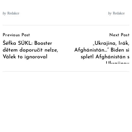
by
Redakce
by
Redakce
Post
Previous Post
Next Post
Navigation
Šéfka SÚKL: Booster
„Ukrajina, Irák,
dětem doporučit nelze,
Afghánistán…“ Biden si
Válek to ignoroval
spletl Afghánistán s
Ukrajinou