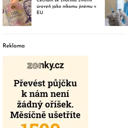
Čechům se zhoršila životní
úroveň jako nikomu jinému v
EU
Reklama