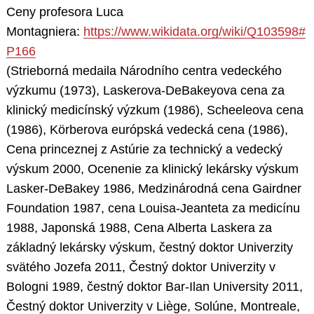
Ceny profesora Luca
Montagniera:
https://www.wikidata.org/wiki/Q103598#
P166
(Strieborná medaila Národního centra vedeckého
výzkumu (1973), Laskerova-DeBakeyova cena za
klinický medicínský výzkum (1986), Scheeleova cena
(1986), Körberova európská vedecká cena (1986),
Cena princeznej z Astúrie za technický a vedecký
výskum 2000, Ocenenie za klinický lekársky výskum
Lasker-DeBakey 1986, Medzinárodná cena Gairdner
Foundation 1987, cena Louisa-Jeanteta za medicínu
1988, Japonská 1988, Cena Alberta Laskera za
základný lekársky výskum, čestný doktor Univerzity
svätého Jozefa 2011, Čestný doktor Univerzity v
Bologni 1989, čestný doktor Bar-Ilan University 2011,
Čestný doktor Univerzity v Liège, Solúne, Montreale,