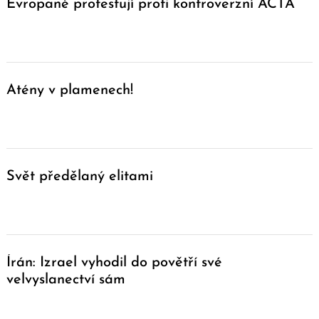
Evropané protestují proti kontroverzní ACTA
Search
for:
Atény v plamenech!
Svět předělaný elitami
Írán: Izrael vyhodil do povětří své
velvyslanectví sám