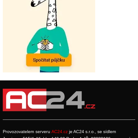
Provozovatelem serveru
AC24.cz
je AC24 s.r.o., se sídlem