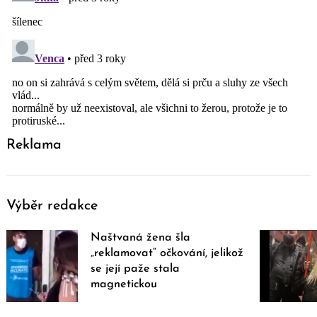
Reklama
Výběr redakce
Naštvaná žena šla
„reklamovat“ očkování, jelikož
se její paže stala
magnetickou