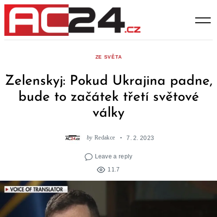
Skip
to
content
ZE SVĚTA
Zelenskyj: Pokud Ukrajina padne,
bude to začátek třetí světové
války
by
Redakce
7. 2. 2023
Leave a reply
11.7