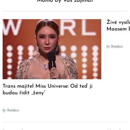
Mohlo by Vás zajímat
Živé vysí
Maasem b
by
Redakce
Trans majitel Miss Universe: Od teď ji
budou řídit „ženy“
by
Redakce
Post