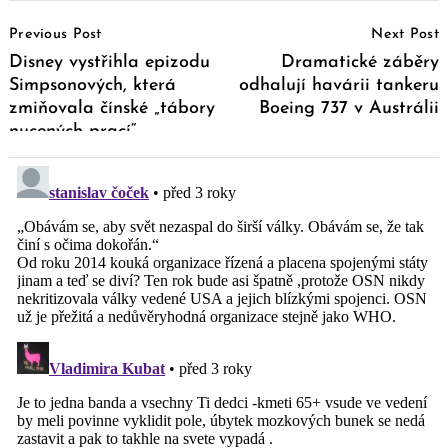
Post
Previous Post
Next Post
Navigation
Disney vystřihla epizodu
Dramatické záběry
Simpsonových, která
odhalují havárii tankeru
zmiňovala čínské „tábory
Boeing 737 v Austrálii
nucených prací“