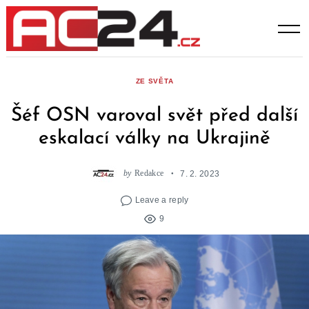
Skip
to
content
ZE SVĚTA
Šéf OSN varoval svět před další
eskalací války na Ukrajině
by
Redakce
7. 2. 2023
Leave a reply
9