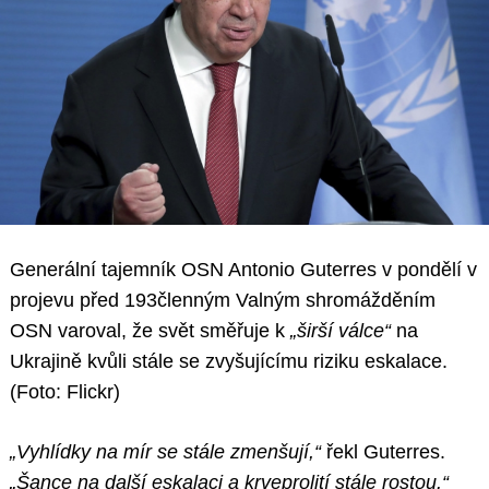
Generální tajemník OSN Antonio Guterres v pondělí v
projevu před 193členným Valným shromážděním
OSN varoval, že svět směřuje k
„širší válce“
na
Ukrajině kvůli stále se zvyšujícímu riziku eskalace.
(Foto: Flickr)
„Vyhlídky na mír se stále zmenšují,“
řekl Guterres.
„Šance na další eskalaci a krveprolití stále rostou.“