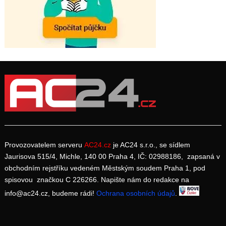
Provozovatelem serveru
AC24.cz
je AC24 s.r.o., se sídlem
Jaurisova 515/4, Michle, 140 00 Praha 4, IČ: 02988186, zapsaná v
obchodním rejstříku vedeném Městským soudem Praha 1, pod
spisovou značkou C 226266. Napište nám do redakce na
info@ac24.cz, budeme rádi!
Ochrana osobních údajů
.