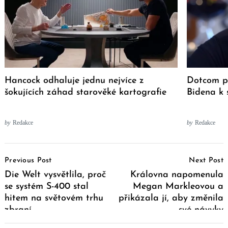
Hancock odhaluje jednu nejvíce z
Dotcom pí
šokujících záhad starověké kartografie
Bidena k 
by
Redakce
by
Redakce
Post
Previous Post
Next Post
Navigation
Die Welt vysvětlila, proč
Královna napomenula
se systém S-400 stal
Megan Markleovou a
hitem na světovém trhu
přikázala jí, aby změnila
zbraní
své návyky