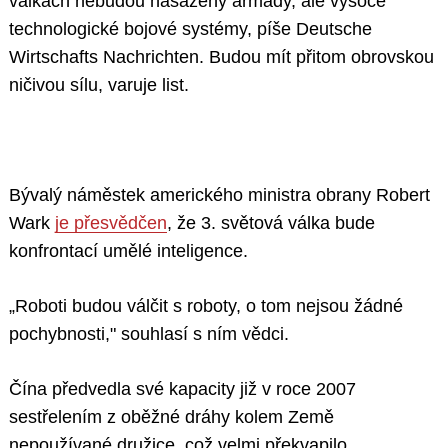
válkách nebudou nasazeny armády, ale vysoce
technologické bojové systémy, píše Deutsche
Wirtschafts Nachrichten. Budou mít přitom obrovskou
ničivou sílu, varuje list.
Bývalý náměstek amerického ministra obrany Robert
Wark
je přesvědčen
, že 3. světová válka bude
konfrontací umělé inteligence.
„Roboti budou válčit s roboty, o tom nejsou žádné
pochybnosti," souhlasí s ním vědci.
Čína předvedla své kapacity již v roce 2007
sestřelením z oběžné dráhy kolem Země
nepoužívané družice, což velmi překvapilo