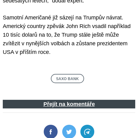
šedesátých letech,“ dodal expert.
Samotní Američané již sázejí na Trumpův návrat.
Americký country zpěvák John Rich vsadil například
10 tisíc dolarů na to, že Trump stále ještě může
zvítězit v nynějších volbách a zůstane prezidentem
USA v příštím roce.
SAXO BANK
Přejít na komentáře
Facebook
Twitter
Telegram