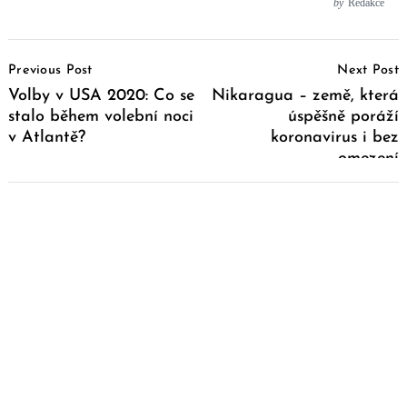
by
Redakce
Post
Previous Post
Next Post
Navigation
Volby v USA 2020: Co se
Nikaragua – země, která
stalo během volební noci
úspěšně poráží
v Atlantě?
koronavirus i bez
omezení