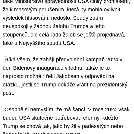
také Ministerstvo spravedlnosti USA činily prohlášení,
že k masovým porušením, která by mohla ovlivnit
výsledek hlasování, nedošlo. Soudy zatím
neuspokojily žádnou žalobu Trumpa a jeho
stoupenců, ale celá řada žalob se ještě projednává,
také u Nejvyššího soudu USA.
„Říká všem, že zahájí předvolební kampaň 2024 v
den Bidenovy inaugurace v lednu, takže je to
naprosto možné,“ řekl Jakobsen v odpovědi na
otázku, jestli se Trump dokáže vrátit na prezidentský
post.
„Osobně si nemyslím, že má šanci. V roce 2024 však
budou USA skutečně potřebovat reformy, kdežto
Trump se chová tak, jako by žil v padesátých nebo