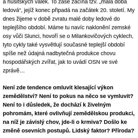
a husitských válek. To zase začíná tzv. „malá doba
ledová“, jejíž konec připadá na začátek 20. století. My
dnes žijeme v době zvratu malé doby ledové do
teplejšího období. Máme tu navíc naklonění zemské
osy vůči Slunci, hovoří se o Milankovičových cyklech,
tyto cykly také vysvětlují současné teplejší období
spíše než údajná nadbytečná produkce chovu
hospodářských zvířat, jak to uvádí OSN ve své
zprávě…
Není zde tendence omluvit klesající výkon
zemědělství? Není to pokus na něco se vymluvit?
Není to i důsledek, že dochází k živelným
pohromám, které ovlivňují zemědělskou produkci,
na níž je závislý chov, jde-li o krmiva? Došlo ke
změně osevních postupů. Lidský faktor? Příroda?