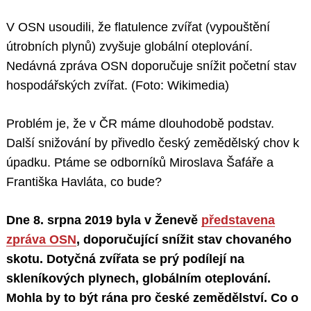
V OSN usoudili, že flatulence zvířat (vypouštění
útrobních plynů) zvyšuje globální oteplování.
Nedávná zpráva OSN doporučuje snížit početní stav
hospodářských zvířat. (Foto: Wikimedia)
Problém je, že v ČR máme dlouhodobě podstav.
Další snižování by přivedlo český zemědělský chov k
úpadku. Ptáme se odborníků Miroslava Šafáře a
Františka Havláta, co bude?
Dne 8. srpna 2019 byla v Ženevě
představena
zpráva OSN
, doporučující snížit stav chovaného
skotu. Dotyčná zvířata se prý podílejí na
skleníkových plynech, globálním oteplování.
Mohla by to být rána pro české zemědělství. Co o