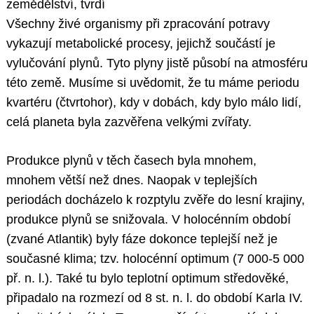
zemědělství, tvrdí
Všechny živé organismy při zpracování potravy
vykazují metabolické procesy, jejichž součástí je
vylučování plynů. Tyto plyny jistě působí na atmosféru
této země. Musíme si uvědomit, že tu máme periodu
kvartéru (čtvrtohor), kdy v dobách, kdy bylo málo lidí,
celá planeta byla zazvěřena velkými zvířaty.
Produkce plynů v těch časech byla mnohem,
mnohem větší než dnes. Naopak v teplejších
periodách docházelo k rozptylu zvěře do lesní krajiny,
produkce plynů se snižovala. V holocénním období
(zvané Atlantik) byly fáze dokonce teplejší než je
současné klima; tzv. holocénní optimum (7 000-5 000
př. n. l.). Také tu bylo teplotní optimum středověké,
připadalo na rozmezí od 8 st. n. l. do období Karla IV.