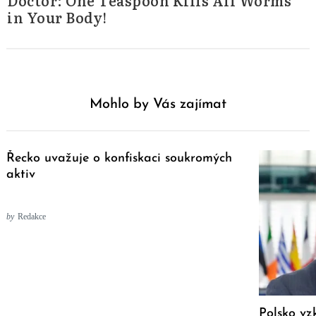
Doctor: One Teaspoon Kills All Worms
in Your Body!
Mohlo by Vás zajímat
Řecko uvažuje o konfiskaci soukromých
aktiv
by
Redakce
Polsko vz