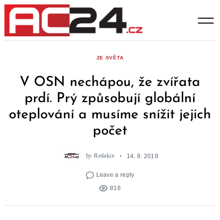
Skip
to
content
ZE SVĚTA
V OSN nechápou, že zvířata
prdí. Prý způsobují globální
oteplování a musíme snížit jejich
počet
by
Redakce
14. 8. 2019
Leave a reply
816