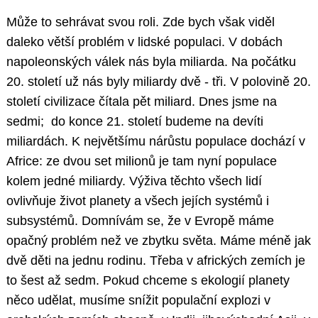
Může to sehrávat svou roli. Zde bych však viděl
daleko větší problém v lidské populaci. V dobách
napoleonských válek nás byla miliarda. Na počátku
20. století už nás byly miliardy dvě - tři. V polovině 20.
století civilizace čítala pět miliard. Dnes jsme na
sedmi; do konce 21. století budeme na devíti
miliardách. K největšímu nárůstu populace dochází v
Africe: ze dvou set milionů je tam nyní populace
kolem jedné miliardy. Výživa těchto všech lidí
ovlivňuje život planety a všech jejích systémů i
subsystémů. Domnívám se, že v Evropě máme
opačný problém než ve zbytku světa. Máme méně jak
dvě děti na jednu rodinu. Třeba v afrických zemích je
to šest až sedm. Pokud chceme s ekologií planety
něco udělat, musíme snížit populační explozi v