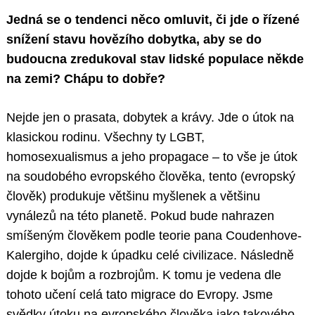
Jedná se o tendenci něco omluvit, či jde o řízené
snížení stavu hovězího dobytka, aby se do
budoucna zredukoval stav lidské populace někde
na zemi? Chápu to dobře?
Nejde jen o prasata, dobytek a krávy. Jde o útok na
klasickou rodinu. Všechny ty LGBT,
homosexualismus a jeho propagace – to vše je útok
na soudobého evropského člověka, tento (evropský
člověk) produkuje většinu myšlenek a většinu
vynálezů na této planetě. Pokud bude nahrazen
smíšeným člověkem podle teorie pana Coudenhove-
Kalergiho, dojde k úpadku celé civilizace. Následně
dojde k bojům a rozbrojům. K tomu je vedena dle
tohoto učení celá tato migrace do Evropy. Jsme
svědky útoku na evropského člověka jako takového,