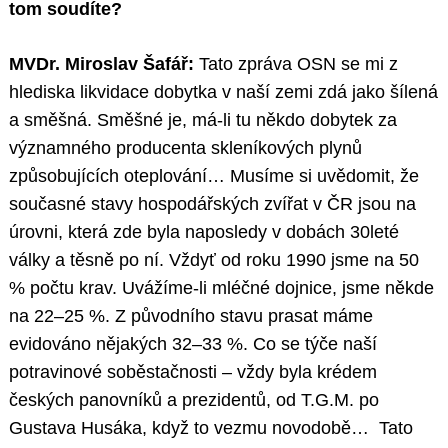
tom soudíte?
MVDr. Miroslav Šafář:
Tato zpráva OSN se mi z
hlediska likvidace dobytka v naší zemi zdá jako šílená
a směšná. Směšné je, má-li tu někdo dobytek za
významného producenta skleníkových plynů
způsobujících oteplování… Musíme si uvědomit, že
současné stavy hospodářských zvířat v ČR jsou na
úrovni, která zde byla naposledy v dobách 30leté
války a těsně po ní. Vždyť od roku 1990 jsme na 50
% počtu krav. Uvážíme-li mléčné dojnice, jsme někde
na 22–25 %. Z původního stavu prasat máme
evidováno nějakých 32–33 %. Co se týče naší
potravinové soběstačnosti – vždy byla krédem
českých panovníků a prezidentů, od T.G.M. po
Gustava Husáka, když to vezmu novodobě… Tato