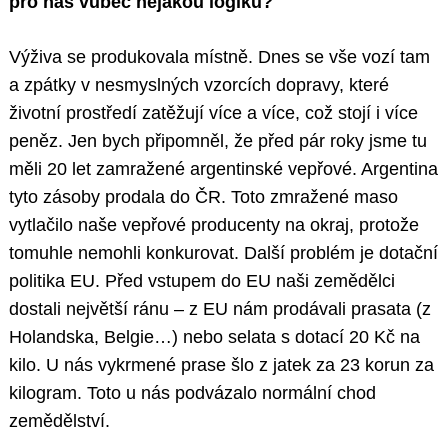
pro nás vůbec nějakou logiku?
Výživa se produkovala místně. Dnes se vše vozí tam
a zpátky v nesmyslných vzorcích dopravy, které
životní prostředí zatěžují více a více, což stojí i více
peněz. Jen bych připomněl, že před pár roky jsme tu
měli 20 let zamražené argentinské vepřové. Argentina
tyto zásoby prodala do ČR. Toto zmražené maso
vytlačilo naše vepřové producenty na okraj, protože
tomuhle nemohli konkurovat. Další problém je dotační
politika EU. Před vstupem do EU naši zemědělci
dostali největší ránu – z EU nám prodávali prasata (z
Holandska, Belgie…) nebo selata s dotací 20 Kč na
kilo. U nás vykrmené prase šlo z jatek za 23 korun za
kilogram. Toto u nás podvázalo normální chod
zemědělství.