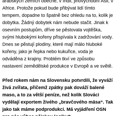
arabských zemích obecně, v Indii, jihovýchodní Asii, v
Africe. Protože pokud bude přibývat lidí tímto
tempem, dopadne to špatně bez ohledu na to, kolik je
dobytka. Žádný dobytek nám nebude stačit. Jinak k
osevním postupům, dříve se pěstovala vojtěška,
svými hlubokými kořeny přispívala k zadržování vody.
Dnes se pěstují plodiny, které mají málo hluboké
kořeny, jako je řepka nebo kukuřice, voda je
odváděna z krajiny. Problém tkví ve způsobu
nastavení zemědělské produkce v Evropě a ve světě.
Před rokem nám na Slovensku potvrdili, že vyváží
živá zvířata, přičemž zpátky pak dováží balené
maso, a to za větší peníze, než kolik Slováci
vydělají exportem živého „bravčového mäsa“. Tak
jako tak máme podprodukci. Má vyjádření OSN