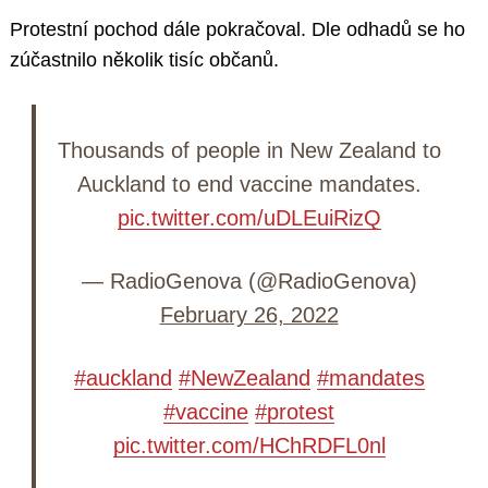
Protestní pochod dále pokračoval. Dle odhadů se ho
zúčastnilo několik tisíc občanů.
Thousands of people in New Zealand to
Auckland to end vaccine mandates.
pic.twitter.com/uDLEuiRizQ
— RadioGenova (@RadioGenova)
February 26, 2022
#auckland
#NewZealand
#mandates
#vaccine
#protest
pic.twitter.com/HChRDFL0nl