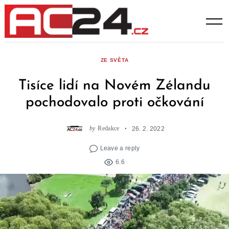
Skip
to
content
ZE SVĚTA
Tisíce lidí na Novém Zélandu
pochodovalo proti očkování
by
Redakce
26. 2. 2022
Leave a reply
6.6