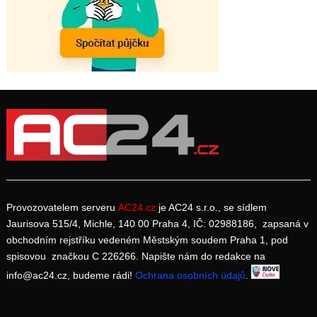
Provozovatelem serveru
AC24.cz
je AC24 s.r.o., se sídlem
Jaurisova 515/4, Michle, 140 00 Praha 4, IČ: 02988186, zapsaná v
obchodním rejstříku vedeném Městským soudem Praha 1, pod
spisovou značkou C 226266. Napište nám do redakce na
info@ac24.cz, budeme rádi!
Ochrana osobních údajů
.