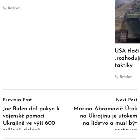
by
Redakce
USA tlačí
„rozhoduj
taktiky
by
Redakce
Post
Previous Post
Next Post
Navigation
Joe Biden dal pokyn k
Marina Abramovič: Útok
vojenské pomoci
na Ukrajinu je útokem
Ukrajině ve výši 600
na lidstvo a musí být
milionů dolarů
zastaven