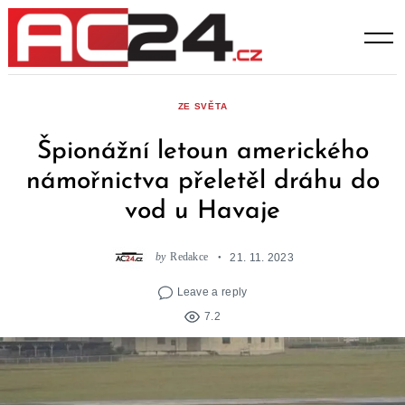
Skip
to
content
ZE SVĚTA
Špionážní letoun amerického
námořnictva přeletěl dráhu do
vod u Havaje
by
Redakce
21. 11. 2023
Leave a reply
7.2