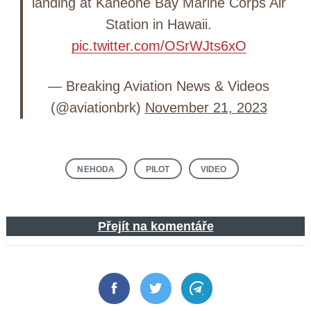
landing at Kaneohe Bay Marine Corps Air
Station in Hawaii.
pic.twitter.com/OSrWJts6xO
— Breaking Aviation News & Videos
(@aviationbrk)
November 21, 2023
NEHODA
PILOT
VIDEO
Přejít na komentáře
Facebook
Twitter
Telegram