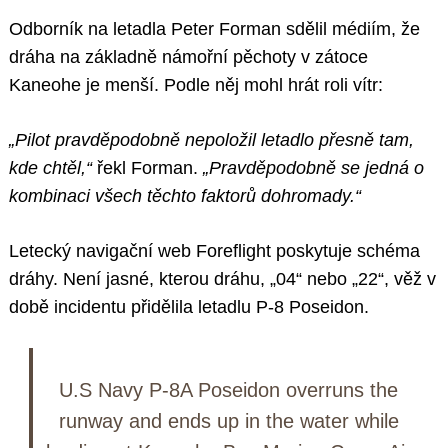
Odborník na letadla Peter Forman sdělil médiím, že
dráha na základně námořní pěchoty v zátoce
Kaneohe je menší. Podle něj mohl hrát roli vítr:
„Pilot pravděpodobně nepoložil letadlo přesně tam,
kde chtěl,“
řekl Forman.
„Pravděpodobně se jedná o
kombinaci všech těchto faktorů dohromady.“
Letecký navigační web Foreflight poskytuje schéma
dráhy. Není jasné, kterou dráhu, „04“ nebo „22“, věž v
době incidentu přidělila letadlu P-8 Poseidon.
U.S Navy P-8A Poseidon overruns the
runway and ends up in the water while