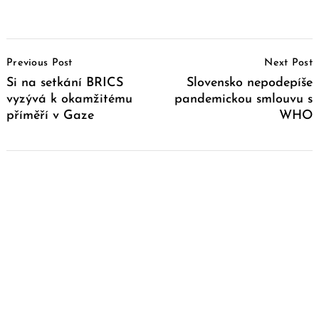
Post
Previous Post
Next Post
Navigation
Si na setkání BRICS
Slovensko nepodepíše
vyzývá k okamžitému
pandemickou smlouvu s
příměří v Gaze
WHO