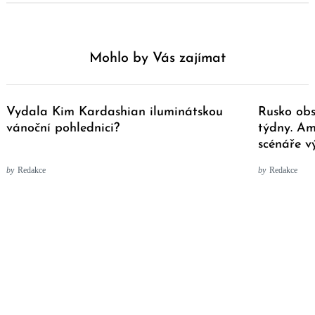
Mohlo by Vás zajímat
Vydala Kim Kardashian iluminátskou
Rusko obs
vánoční pohlednici?
týdny. Am
scénáře v
by
Redakce
by
Redakce