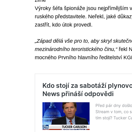
zimě
Výroky šéfa špionáže jsou nejpřímějším
ruského představitele. Neřekl, jaké důka
zastřít, kdo útok provedl.
„Západ dělá vše pro to, aby skryl skutečn
mezinárodního teroristického činu,“
řekl 
mocného Prvního hlavního ředitelství KG