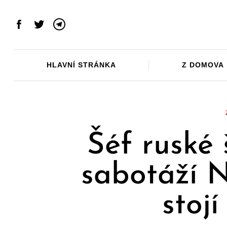
Skip
to
Facebook
Twitter
Telegram
content
HLAVNÍ STRÁNKA
Z DOMOVA
Šéf ruské
sabotáží 
stoj