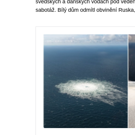
švédských a dánských vodách pod vede
sabotáž. Bílý dům odmítl obvinění Ruska, 