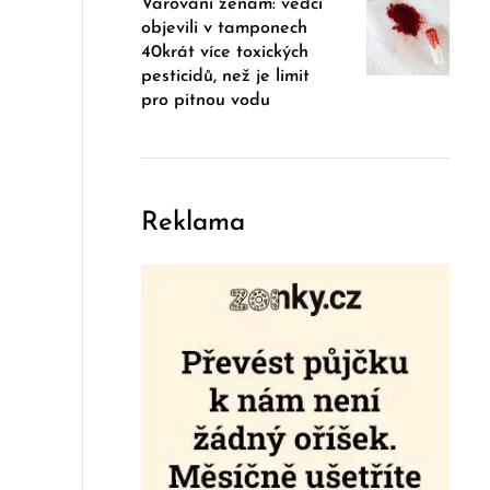
Varování ženám: vědci
objevili v tamponech
40krát více toxických
pesticidů, než je limit
pro pitnou vodu
Reklama