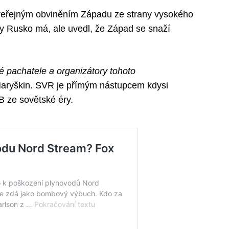
 veřejným obviněním Západu ze strany vysokého
zy Rusko má, ale uvedl, že Západ se snaží
é pachatele a organizátory tohoto
Naryškin. SVR je přímým nástupcem kdysi
B ze sovětské éry.