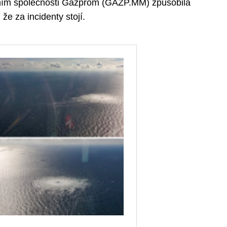
ním společnosti Gazprom (GAZP.MM) způsobila
že za incidenty stojí.