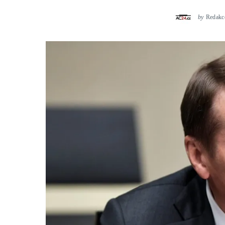
by
Redakc