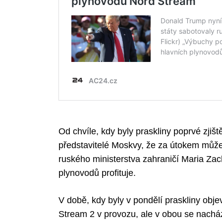
Od chvíle, kdy byly praskliny poprvé zjiš
představitelé Moskvy, že za útokem může
ruského ministerstva zahraničí Maria Za
plynovodů profituje.
V době, kdy byly v pondělí praskliny obj
Stream 2 v provozu, ale v obou se nachá