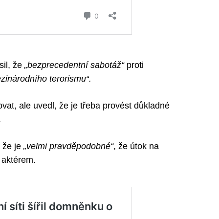
il, že
„bezprecedentní sabotáž“
proti
zinárodního terorismu“.
at, ale uvedl, že je třeba provést důkladné
.
 že je
„velmi pravděpodobné“
, že útok na
 aktérem.