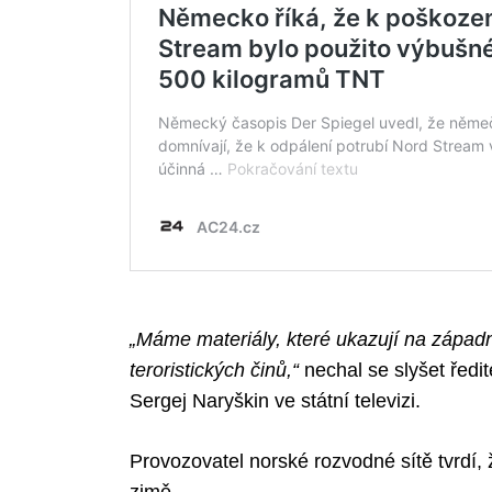
Search
for:
„Máme materiály, které ukazují na západní
teroristických činů,“
nechal se slyšet ředi
Sergej Naryškin ve státní televizi.
Provozovatel norské rozvodné sítě tvrdí,