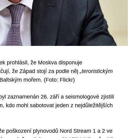
tek prohlásil, že Moskva disponuje
ují, že Západ stojí za podle něj
„teroristickým
Baltským mořem. (Foto: Flickr)
yl zaznamenán 26. září a seismologové zjistili
m, kdo mohl sabotovat jeden z nejdůležitějších
 že poškození plynovodů Nord Stream 1 a 2 ve