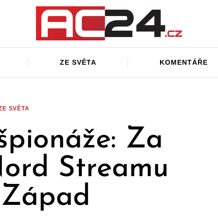
ZE SVĚTA
KOMENTÁŘE
ZE SVĚTA
 špionáže: Za
Nord Streamu
í Západ