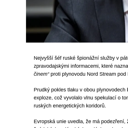
Nejvyšší šéf ruské špionážní služby v pá
zpravodajskými informacemi, které naznač
činem“
proti plynovodu Nord Stream pod 
Prudký pokles tlaku v obou plynovodech b
exploze, což vyvolalo vlnu spekulací o to
ruských energetických koridorů.
Evropská unie uvedla, že má podezření,