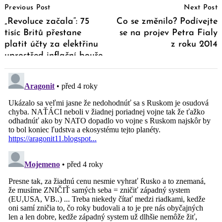
Previous Post
Next Post
Navigation
„Revoluce začala“: 75
Co se změnilo? Podívejte
tisíc Britů přestane
se na projev Petra Fialy
platit účty za elektřinu
z roku 2014
uprostřed inflační bouře