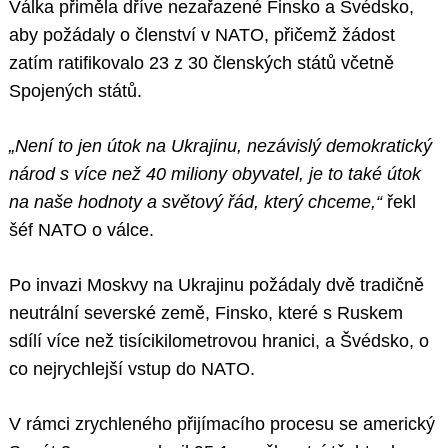
Válka přiměla dříve nezařazené Finsko a Švédsko,
aby požádaly o členství v NATO, přičemž žádost
zatím ratifikovalo 23 z 30 členských států včetně
Spojených států.
„Není to jen útok na Ukrajinu, nezávislý demokratický
národ s více než 40 miliony obyvatel, je to také útok
na naše hodnoty a světový řád, který chceme,“
řekl
šéf NATO o válce.
Po invazi Moskvy na Ukrajinu požádaly dvě tradičně
neutrální severské země, Finsko, které s Ruskem
sdílí více než tisícikilometrovou hranici, a Švédsko, o
co nejrychlejší vstup do NATO.
V rámci zrychleného přijímacího procesu se americký