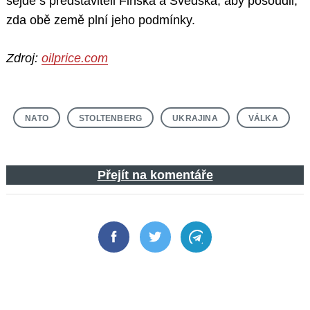
sejde s představiteli Finska a Švédska, aby posoudil,
zda obě země plní jeho podmínky.
Zdroj:
oilprice.com
NATO
STOLTENBERG
UKRAJINA
VÁLKA
Přejít na komentáře
Facebook
Twitter
Telegram