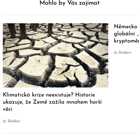
Mohlo by Vás zajímat
Německo s
globální 
kryptomě
by
Redakce
Klimatická krize neexistuje? Historie
ukazuje, že Země zažila mnohem horší
věci
by
Redakce
Post