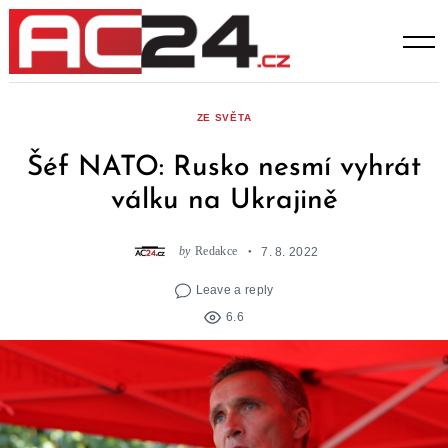
Skip
to
content
ZE SVĚTA
Šéf NATO: Rusko nesmí vyhrát
válku na Ukrajině
by
Redakce
7. 8. 2022
Leave a reply
6.6