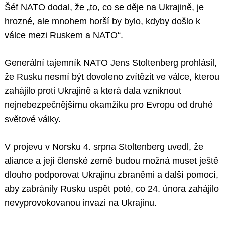
Šéf NATO dodal, že „to, co se děje na Ukrajině, je
hrozné, ale mnohem horší by bylo, kdyby došlo k
válce mezi Ruskem a NATO“.
Generální tajemník NATO Jens Stoltenberg prohlásil,
že Rusku nesmí být dovoleno zvítězit ve válce, kterou
zahájilo proti Ukrajině a která dala vzniknout
nejnebezpečnějšímu okamžiku pro Evropu od druhé
světové války.
V projevu v Norsku 4. srpna Stoltenberg uvedl, že
aliance a její členské země budou možná muset ještě
dlouho podporovat Ukrajinu zbraněmi a další pomocí,
aby zabránily Rusku uspět poté, co 24. února zahájilo
nevyprovokovanou invazi na Ukrajinu.