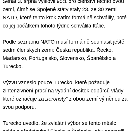
Senát 3. srpna vyslovil 95:1 pro členství těchto dvou
zemí, čímž se Spojené státy staly 23. ze 30 zemí
NATO, které tento krok zatím formálně schválily, poté
co jej počátkem tohoto týdne schválila Itálie.
Podle seznamu NATO musí formálně souhlasit ještě
sedm členských zemí: Česká republika, Řecko,
Maďarsko, Portugalsko, Slovensko, Španělsko a
Turecko.
Výzvu vzneslo pouze Turecko, které požaduje
zintenzivnění prací na vydání desítek odpůrců vlády,
které označuje za
„teroristy“
z obou zemí výměnou za
svou podporu.
Turecko uvedlo, že zvláštní výbor se tento měsíc