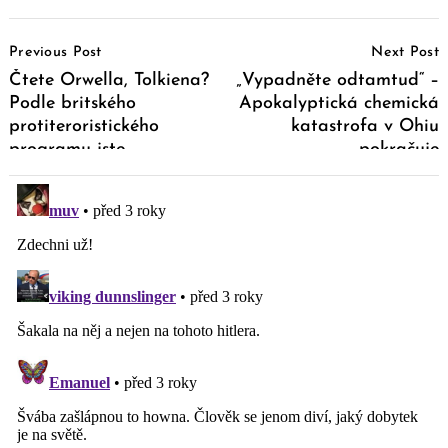
Post
Previous Post
Next Post
Navigation
Čtete Orwella, Tolkiena?
„Vypadněte odtamtud“ –
Podle britského
Apokalyptická chemická
protiteroristického
katastrofa v Ohiu
programu jste
pokračuje
extremista