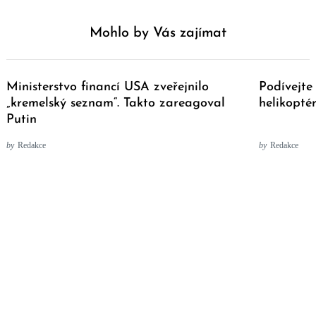
Mohlo by Vás zajímat
Ministerstvo financí USA zveřejnilo
Podívejte 
„kremelský seznam“. Takto zareagoval
helikopté
Putin
by
Redakce
by
Redakce