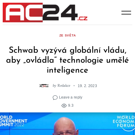
Skip
to
content
ZE SVĚTA
Schwab vyzývá globální vládu,
aby „ovládla“ technologie umělé
inteligence
by
Redakce
19. 2. 2023
Leave a reply
9.3