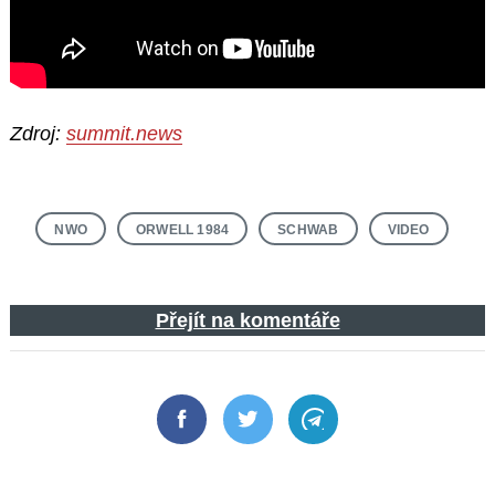
Zdroj:
summit.news
NWO
ORWELL 1984
SCHWAB
VIDEO
Přejít na komentáře
Facebook
Twitter
Telegram