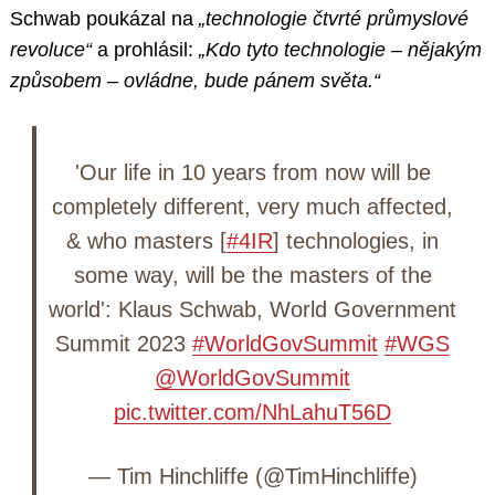
Schwab poukázal na
„technologie čtvrté průmyslové
revoluce“
a prohlásil:
„Kdo tyto technologie – nějakým
způsobem – ovládne, bude pánem světa.“
'Our life in 10 years from now will be
completely different, very much affected,
& who masters [
#4IR
] technologies, in
some way, will be the masters of the
world': Klaus Schwab, World Government
Summit 2023
#WorldGovSummit
#WGS
@WorldGovSummit
pic.twitter.com/NhLahuT56D
— Tim Hinchliffe (@TimHinchliffe)