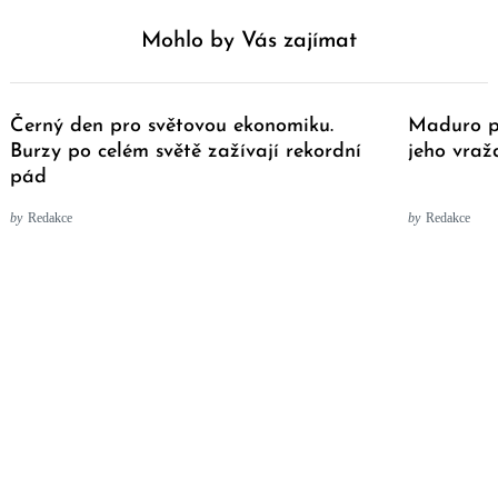
Mohlo by Vás zajímat
Černý den pro světovou ekonomiku.
Maduro pr
Burzy po celém světě zažívají rekordní
jeho vraž
pád
by
Redakce
by
Redakce