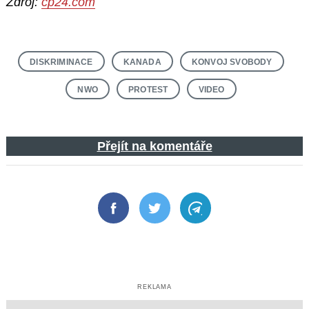
Zdroj:
cp24.com
DISKRIMINACE
KANADA
KONVOJ SVOBODY
NWO
PROTEST
VIDEO
Přejít na komentáře
Facebook
Twitter
Telegram
REKLAMA