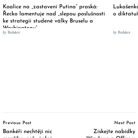
Koalice na „zastavení Putina“ praská:
Lukašenko
Řecko lamentuje nad „slepou poslušností
o diktatu
ke strategii studené války Bruselu a
Washingtonu“
by
Redakce
by
Redakce
Post
Previous Post
Next Post
Navigation
Bankéři nechtějí nic
Získejte nabídky