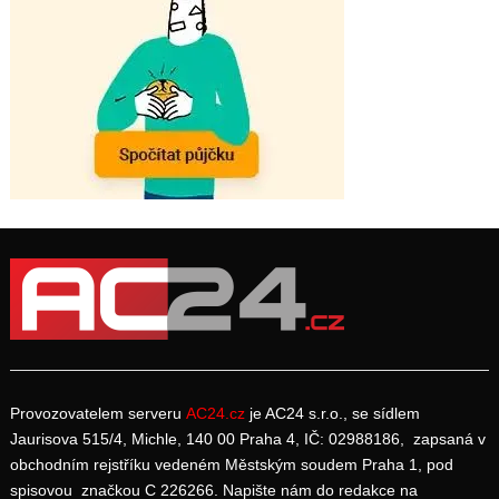
Provozovatelem serveru
AC24.cz
je AC24 s.r.o., se sídlem
Jaurisova 515/4, Michle, 140 00 Praha 4, IČ: 02988186, zapsaná v
obchodním rejstříku vedeném Městským soudem Praha 1, pod
spisovou značkou C 226266. Napište nám do redakce na