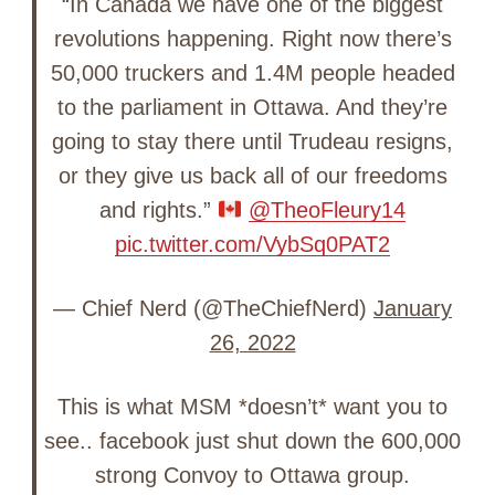
“In Canada we have one of the biggest
revolutions happening. Right now there’s
50,000 truckers and 1.4M people headed
to the parliament in Ottawa. And they’re
going to stay there until Trudeau resigns,
or they give us back all of our freedoms
and rights.”
@TheoFleury14
pic.twitter.com/VybSq0PAT2
— Chief Nerd (@TheChiefNerd)
January
26, 2022
This is what MSM *doesn’t* want you to
see.. facebook just shut down the 600,000
strong Convoy to Ottawa group.