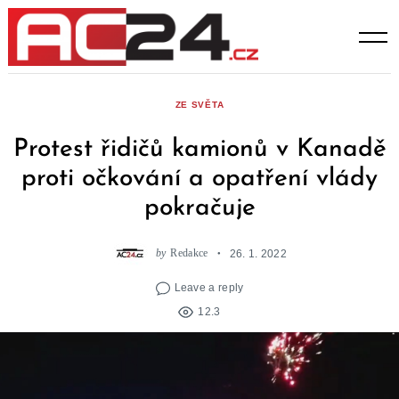
Skip
to
content
ZE SVĚTA
Protest řidičů kamionů v Kanadě
proti očkování a opatření vlády
pokračuje
by
Redakce
26. 1. 2022
Leave a reply
12.3