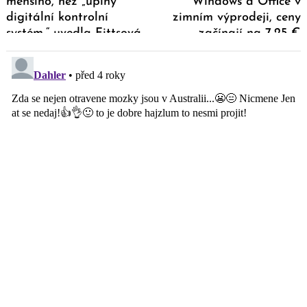
menšího, než „úplný
Windows a Office v
digitální kontrolní
zimním výprodeji, ceny
systém,“ uvedla Fittsová
začínají na 7,25 €