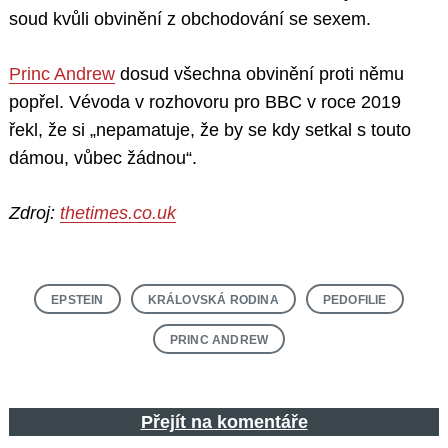
soud kvůli obvinění z obchodování se sexem.
Princ Andrew
dosud všechna obvinění proti němu
popřel. Vévoda v rozhovoru pro BBC v roce 2019
řekl, že si „nepamatuje, že by se kdy setkal s touto
dámou, vůbec žádnou“.
Zdroj:
thetimes.co.uk
EPSTEIN
KRÁLOVSKÁ RODINA
PEDOFILIE
PRINC ANDREW
Přejít na komentáře