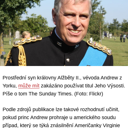
Prostřední syn královny Alžběty II., vévoda Andrew z
Yorku,
může mít
zakázáno používat titul Jeho Výsosti.
Píše o tom The Sunday Times. (Foto: Flickr)
Podle zdrojů publikace lze takové rozhodnutí učinit,
pokud princ Andrew prohraje u amerického soudu
případ, který se týká znásilnění Američanky Virginie