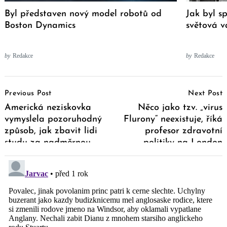
Byl představen nový model robotů od
Jak byl sp
Boston Dynamics
světová vá
by
Redakce
by
Redakce
Post
Previous Post
Next Post
Navigation
Americká neziskovka
Něco jako tzv. „virus
vymyslela pozoruhodný
Flurony“ neexistuje, říká
způsob, jak zbavit lidi
profesor zdravotní
studu za nadměrnou
politiky na London
váhu
School Of Economics