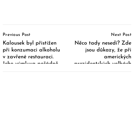
Post
Previous Post
Next Post
Navigation
Kalousek byl přistižen
Něco tady nesedí? Zde
při konzumaci alkoholu
jsou důkazy, že při
v zavřené restauraci.
amerických
Jeho výmluva pořádně
prezidentských volbách
šokovala uživatele
se dějí pozoruhodné věci
internetu