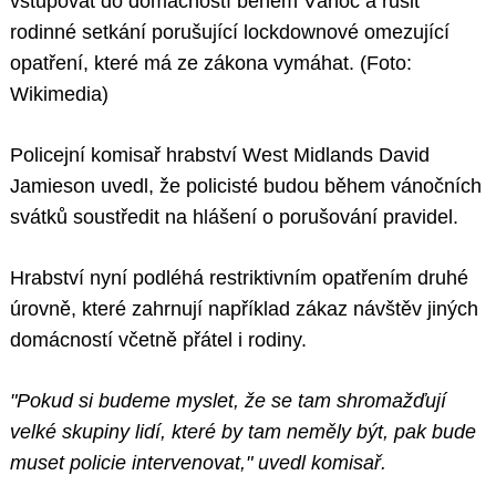
vstupovat do domácností během Vánoc a rušit
rodinné setkání porušující lockdownové omezující
opatření, které má ze zákona vymáhat. (Foto:
Wikimedia)
Policejní komisař hrabství West Midlands David
Jamieson uvedl, že policisté budou během vánočních
svátků soustředit na hlášení o porušování pravidel.
Hrabství nyní podléhá restriktivním opatřením druhé
úrovně, které zahrnují například zákaz návštěv jiných
domácností včetně přátel i rodiny.
"Pokud si budeme myslet, že se tam shromažďují
velké skupiny lidí, které by tam neměly být, pak bude
muset policie intervenovat," uvedl komisař.