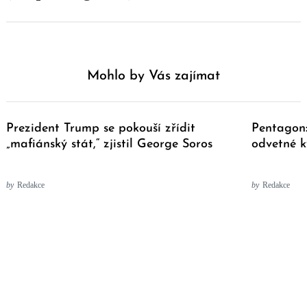
Mohlo by Vás zajímat
Prezident Trump se pokouší zřídit
Pentagon:
„mafiánský stát,“ zjistil George Soros
odvetné k
by
Redakce
by
Redakce