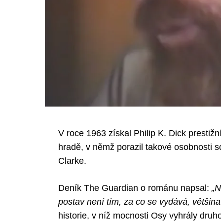
V roce 1963 získal Philip K. Dick prest
hradě, v němž porazil takové osobnosti s
Clarke.
Deník The Guardian o románu napsal:
„N
postav není tím, za co se vydává, většin
historie, v níž mocnosti Osy vyhrály druh