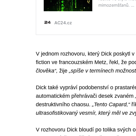
Search
for:
V jednom rozhovoru, který Dick poskytl v
fiction ve francouzském Metz, řekl, že 
člověka“,
žije
„spíše v termínech možnost
Dick také vypráví podobenství o prasta
automatickém přehrávači desek zvaném
destruktivního chaosu.
„Tento Capard,“
ří
ultrasofistikovaný vesmír, který měl ve z
V rozhovoru Dick bloudí po tolika svých o