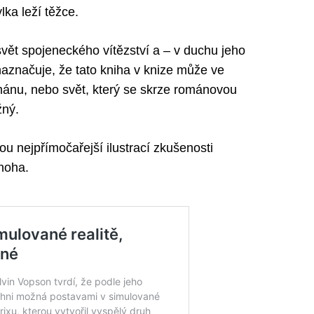
a leží těžce.
svět spojeneckého vítězství a – v duchu jeho
aznačuje, že tato kniha v knize může ve
mánu, nebo svět, který se skrze románovou
žný.
nejpřímočařejší ilustrací zkušenosti
mnoha.