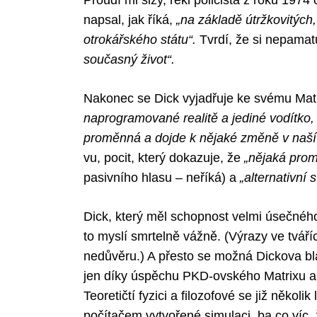
Proudí mi slzy, řekl policista z roku 197
napsal, jak říká,
„na základě útržkovitých
otrokářského státu“.
Tvrdí, že si nepamatu
současný život“.
Nakonec se Dick vyjadřuje ke svému Matri
naprogramované realitě a jediné vodítko,
proměnná a dojde k nějaké změně v naší r
vu, pocit, který dokazuje, že
„nějaká pro
pasivního hlasu – neříká) a
„alternativní s
Dick, který měl schopnost velmi úsečného
to myslí smrtelně vážně. (Výrazy ve tvář
nedůvěru.) A přesto se možná Dickova bláz
jen díky úspěchu PKD-ovského Matrixu a 
Teoretičtí fyzici a filozofové se již několik
počítačem vytvořené simulaci, ba co víc,