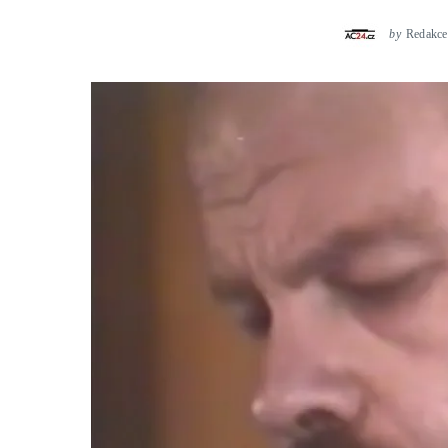
by
Redakce