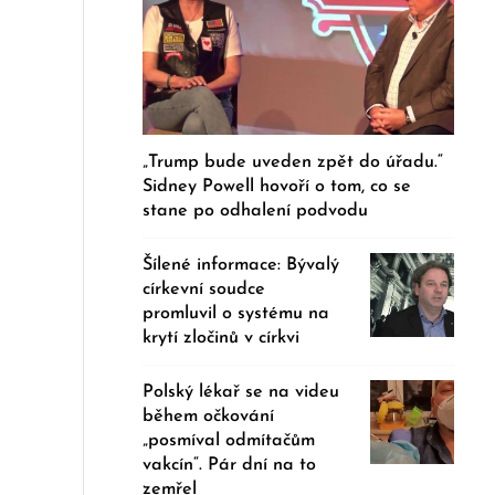
„Trump bude uveden zpět do úřadu.“
Sidney Powell hovoří o tom, co se
stane po odhalení podvodu
Šílené informace: Bývalý
církevní soudce
promluvil o systému na
krytí zločinů v církvi
Polský lékař se na videu
během očkování
„posmíval odmítačům
vakcín“. Pár dní na to
zemřel