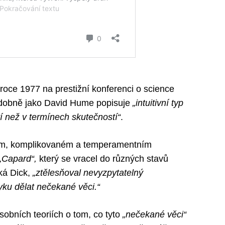
 roce 1977 na prestižní konferenci o science
podobně jako David Hume popisuje
„intuitivní typ
í než v termínech skutečností“
.
rém, komplikovaném a temperamentním
„Capard“,
který se vracel do různých stavů
ká Dick,
„ztělesňoval nevyzpytatelný
vyku dělat nečekané věci.“
sobních teoriích o tom, co tyto
„nečekané věci“