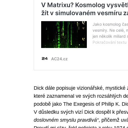
Dick dále popisuje vizionářské, mystické 
které zaznamenal ve svých rozsáhlých d
podobě jako The Exegesis of Philip K. Dic
V důsledku svých vizí Dick dospěl k přes
doslovném smyslu pravdivá“
, přičemž u