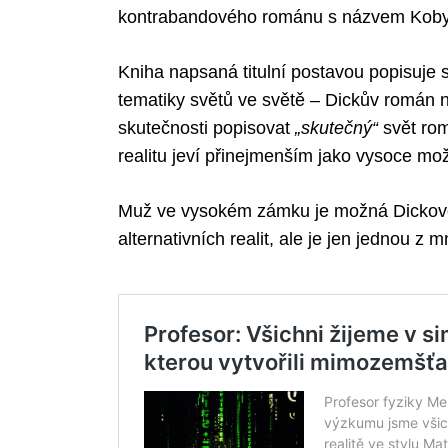
kontrabandového románu s názvem Kobylk
Kniha napsaná titulní postavou popisuje 
tematiky světů ve světě – Dickův román n
skutečnosti popisovat
„skutečný“
svět ro
realitu jeví přinejmenším jako vysoce mo
Muž ve vysokém zámku je možná Dickovou 
alternativních realit, ale je jen jednou z 