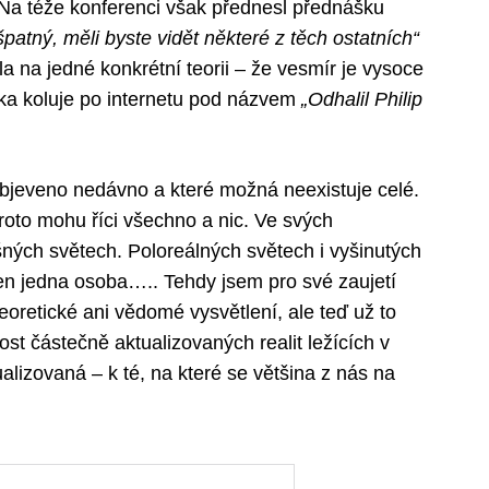
. Na téže konferenci však přednesl přednášku
patný, měli byste vidět některé z těch ostatních“
la na jedné konkrétní teorii – že vesmír je vysoce
ka koluje po internetu pod názvem
„Odhalil Philip
objeveno nedávno a které možná neexistuje celé.
oto mohu říci všechno a nic. Ve svých
ných světech. Poloreálných světech i vyšinutých
en jedna osoba….. Tehdy jsem pro své zaujetí
eoretické ani vědomé vysvětlení, ale teď už to
st částečně aktualizovaných realit ležících v
ualizovaná – k té, na které se většina z nás na