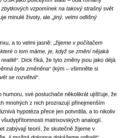
4 o USA jako policejním státě – oba romány
, zbytkových vzpomínek na takový strašný svět
je minulé životy, ale
„jiný, velmi odlišný
xu, a to velmi jasně:
„žijeme v počítačem
 které o tom máme, je, když se změní nějaká
ealitě“.
Dick říká, že tyto změny jsou jako déjà
měnná byla změněna“
(kým – všimněte si
vět se rozvětvil“.
 humoru, své posluchače několikrát ujišťuje, že
ích mnohých z nich prozrazují přinejmenším
nivá hypotéza přece jen potvrdila, a to nikoliv
všudypřítomnosti matrixovských analogií.
 let zabývají teorií, že skutečně žijeme v
 že
„ji možná dokonce dokážeme odhalit“.