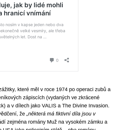
zážitky, které měl v roce 1974 po operaci zubů a
eníkových zápiscích (vydaných ve zkrácené
k) a v dílech jako VALIS a The Divine Invasion.
vědčení, že
„některá má fiktivní díla jsou v
vádí zejména romány Muž na vysokém zámku a