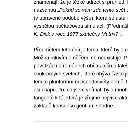
znamenají, že je těžké udržet si přehled
nazvanou
„Pokud se vám zdá tento svět š
(v upravené podobě výše), která se ustáli
vyspělou počítačovou simulací. (Přednáš
K. Dick v roce 1977 skutečný Matrix?“).
Předmětem této řeči je téma, které bylo 
Možná mluvím o něčem, co neexistuje. Pr
povídkách a románech občas píšu o faleš
soukromých světech, které obývá často j
těmito pluriformními pseudosvěty neměl t
asi chápu. To, co jsem vnímal, byla mnoho
tangentě k té, která je zřejmě nejvíce akt
základě konsensu gentium shodne.