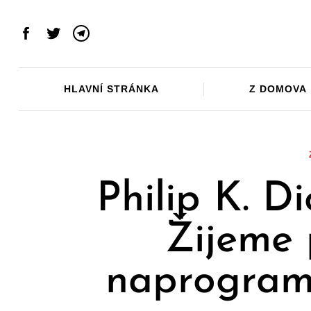
Skip
to
Facebook
Twitter
Telegram
content
HLAVNÍ STRÁNKA
Z DOMOVA
Philip K. Di
Žijeme 
naprogramo