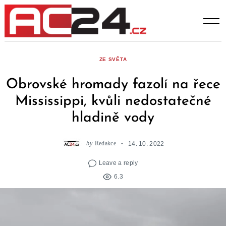
Skip
to
content
ZE SVĚTA
Obrovské hromady fazolí na řece
Mississippi, kvůli nedostatečné
hladině vody
by
Redakce
14. 10. 2022
Leave a reply
6.3