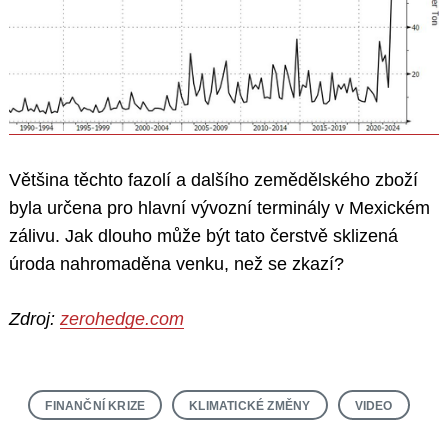
Většina těchto fazolí a dalšího zemědělského zboží
byla určena pro hlavní vývozní terminály v Mexickém
zálivu. Jak dlouho může být tato čerstvě sklizená
úroda nahromaděna venku, než se zkazí?
Zdroj:
zerohedge.com
FINANČNÍ KRIZE
KLIMATICKÉ ZMĚNY
VIDEO