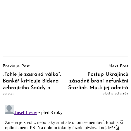
Post
Previous Post
Next Post
Navigation
„Tohle je zasraná válka“.
Postup Ukrajinců
Bankéř kritizuje Bidena
zásadně brání nefunkční
žebrajícího Saúdy o
Starlink. Musk jej odmítá
ropu
dále platit