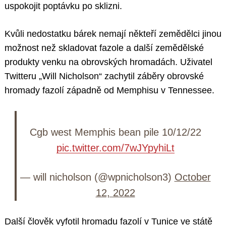
uspokojit poptávku po sklizni.
Kvůli nedostatku bárek nemají někteří zemědělci jinou
možnost než skladovat fazole a další zemědělské
produkty venku na obrovských hromadách. Uživatel
Twitteru „Will Nicholson“ zachytil záběry obrovské
hromady fazolí západně od Memphisu v Tennessee.
Cgb west Memphis bean pile 10/12/22
pic.twitter.com/7wJYpyhiLt
— will nicholson (@wpnicholson3)
October
12, 2022
Další člověk vyfotil hromadu fazolí v Tunice ve státě