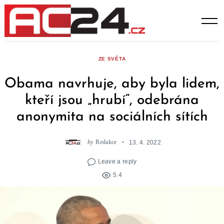
Skip
to
content
ZE SVĚTA
Obama navrhuje, aby byla lidem,
kteří jsou „hrubí“, odebrána
anonymita na sociálních sítích
by
Redakce
13. 4. 2022
Leave a reply
5.4