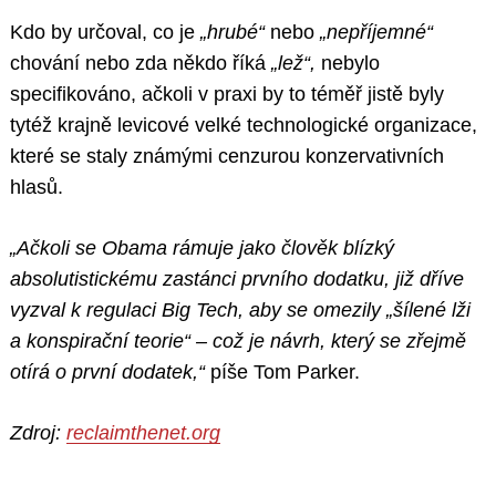
Kdo by určoval, co je
„hrubé“
nebo
„nepříjemné“
chování nebo zda někdo říká
„lež“,
nebylo
specifikováno, ačkoli v praxi by to téměř jistě byly
tytéž krajně levicové velké technologické organizace,
které se staly známými cenzurou konzervativních
hlasů.
„Ačkoli se Obama rámuje jako člověk blízký
absolutistickému zastánci prvního dodatku, již dříve
vyzval k regulaci Big Tech, aby se omezily „šílené lži
a konspirační teorie“ – což je návrh, který se zřejmě
otírá o první dodatek,“
píše Tom Parker.
Zdroj:
reclaimthenet.org