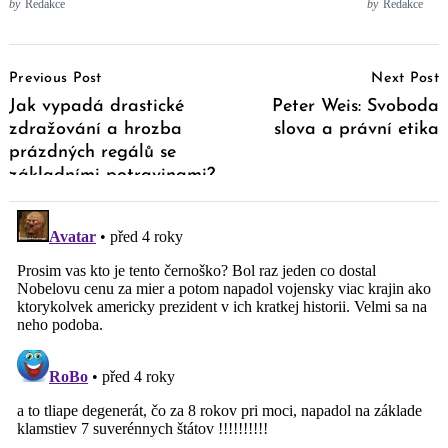
by
Redakce
by
Redakce
Post
Previous Post
Next Post
Navigation
Jak vypadá drastické
Peter Weis: Svoboda
zdražování a hrozba
slova a právní etika
prázdných regálů se
základními potravinami?