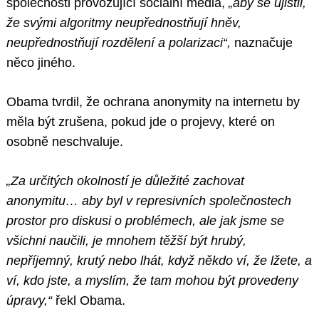
společnosti provozující sociální média,
„aby se ujistil,
že svými algoritmy neupřednostňují hněv,
neupřednostňují rozdělení a polarizaci“,
naznačuje
něco jiného.
Obama tvrdil, že ochrana anonymity na internetu by
měla být zrušena, pokud jde o projevy, které on
osobně neschvaluje.
„Za určitých okolností je důležité zachovat
anonymitu… aby byl v represivních společnostech
prostor pro diskusi o problémech, ale jak jsme se
všichni naučili, je mnohem těžší být hrubý,
nepříjemný, krutý nebo lhát, když někdo ví, že lžete, a
ví, kdo jste, a myslím, že tam mohou být provedeny
úpravy,“
řekl Obama.