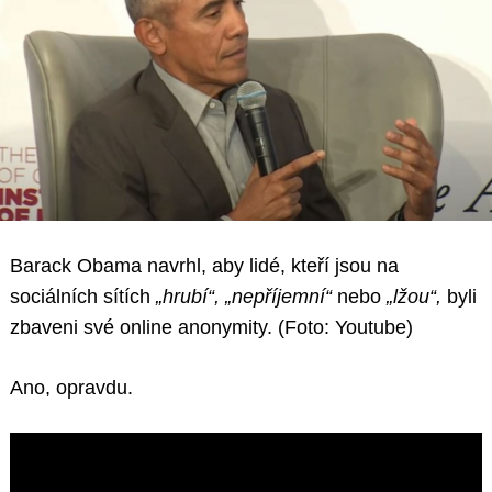
Barack Obama navrhl, aby lidé, kteří jsou na
sociálních sítích
„hrubí“, „nepříjemní“
nebo
„lžou“,
byli
zbaveni své online anonymity. (Foto: Youtube)
Ano, opravdu.