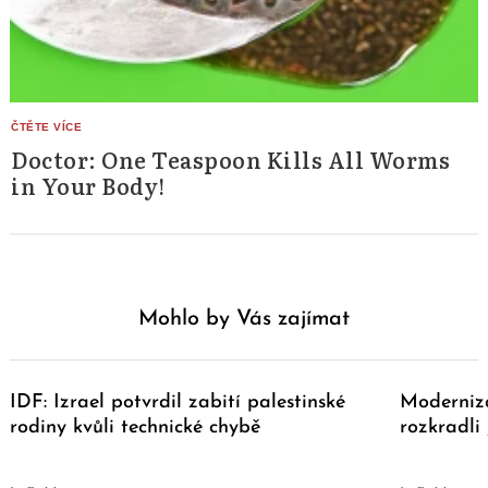
Doctor: One Teaspoon Kills All Worms
in Your Body!
Mohlo by Vás zajímat
IDF: Izrael potvrdil zabití palestinské
Moderniza
rodiny kvůli technické chybě
rozkradli 