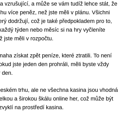
a vzrušující, a může se vám tudíž lehce stát, že
ochu více peněz, než jste měli v plánu. Všichni
erý dodržují, což je také předpokladem pro to,
každý týden nebo měsíc si na hry vyčleníte
ž jste měli v rozpočtu.
aha získat zpět peníze, které ztratili. To není
kud jste jeden den prohráli, měli byste vždy
ý den.
 českém trhu, ale ne všechna kasina jsou vhodná
lkou a širokou škálu online her, což může být
zvyklí na prostředí kasina.