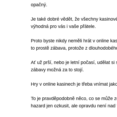
opačný.
Je také dobré vědět, že všechny kasinové
výhodná pro vás i vaše přátele.
Proto byste nikdy neměli hrát v online k
to prostě zábava, protože z dlouhodobého
Ať už prší, nebo je letní počasí, udělat 
zábavy možná za to stojí.
Hry v online kasinech je třeba vnímat jak
To je pravděpodobně něco, co se může z
hazard jen ozkusit, ale opravdu není nad 