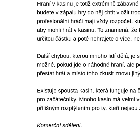
Hraní v kasinu je totiž extrémně zábavné 
budete v zápalu hry do něj chtít vložit tr
profesionální hráči mají vždy rozpočet, kt
aby mohli hrát v kasinu. To znamená, že 
Search
for:
určitou částku a poté nehrajete o více, ne
Další chybou, kterou mnoho lidí dělá, je sn
možné, pokud jde o náhodné hraní, ale po
přestat hrát a místo toho zkusit znovu jin
Existuje spousta kasin, která funguje na
pro začátečníky. Mnoho kasin má velmi ve
přílišným rozptýlením pro ty, kteří nejsou 
Komerční sdělení.