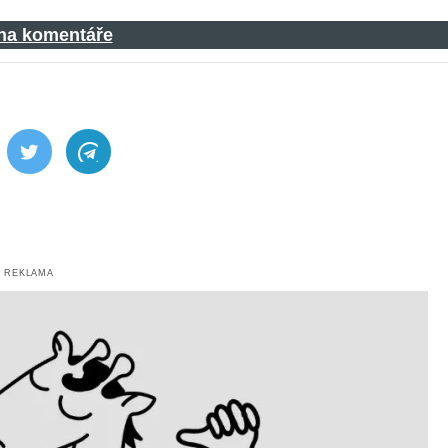
 na komentáře
ebook
Twitter
Telegram
REKLAMA