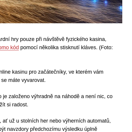
rdní hry pouze při návštěvě fyzického kasina,
romo kód
pomocí několika stisknutí kláves. (Foto:
line kasinu pro začátečníky, ve kterém vám
 se máte vyvarovat.
no je založeno výhradně na náhodě a není nic, co
ít si radost.
 ať už u stolních her nebo výherních automatů,
být navzdory předchozímu výsledku úplně